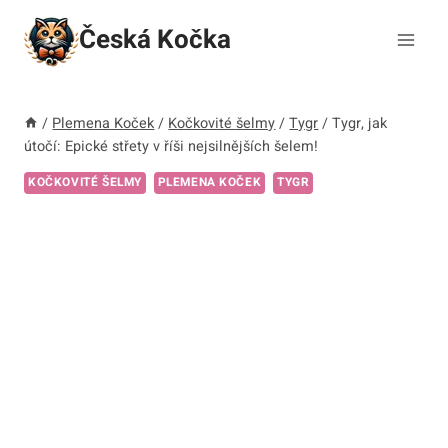
Přeskočit
Česká Kočka
na
obsah
/
Plemena Koček
/
Kočkovité šelmy
/
Tygr
/
Tygr, jak
útočí: Epické střety v říši nejsilnějších šelem!
KOČKOVITÉ ŠELMY
PLEMENA KOČEK
TYGR