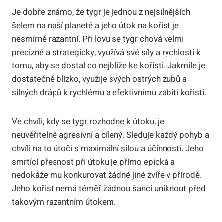
Je dobře známo, že tygr je jednou z nejsilnějších
šelem na naší planetě a jeho útok na kořist je
nesmírně razantní. Při lovu se tygr chová velmi
precizně a strategicky, využívá své síly a rychlosti k
tomu, aby se dostal co nejblíže ke kořisti. Jakmile je
dostatečně blízko, využije svých ostrých zubů a
silných drápů k rychlému a efektivnímu zabití kořisti.
Ve chvíli, kdy se tygr rozhodne k útoku, je
neuvěřitelně agresivní a cílený. Sleduje každý pohyb a
chvíli na to útočí s maximální silou a účinností. Jeho
smrtící přesnost při útoku je přímo epická a
nedokáže mu konkurovat žádné jiné zvíře v přírodě.
Jeho kořist nemá téměř žádnou šanci uniknout před
takovým razantním útokem.