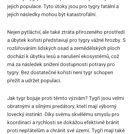
jejich populace. Tyto útoky jsou pro tygry fatální a
jejich následky mohou být katastrofální.
Nejen pytláctví, ale také ztráta přirozeného prostředí
a úbytek kořisti představují pro tygry vážné hrozby. S
rozšiřováním lidských osad a zemědělských ploch
dochází k úbytku lesů a narušení ekosystémů, což
má za následek snížení dostupnosti potravy pro
tygry. Bez dostatečné kořisti není tygr schopen
přežít a udržet populaci.
Jak tygr bojuje proti těmto výzvám? Tygři jsou velmi
obratnými a silnými predátory, kteří mají výborný
lovecký instinkt. Díky svému skvělému smyslu pro
koordinaci a rychlosti se dokážou efektivně bránit
proti nepřátelům a chránit své území. Tygři mají také