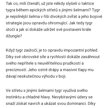
Tak co, milí čtenáři, už jste někdy slyšeli o taktice
tygra během epických střetů s jinými šelmami? Tygr
je nejsilnější šelma v říši divokých zvířat a jeho bojové
strategie jsou opravdu ohromující. Jak tedy tygr
útočí a jak si dokáže udržet své postavení krále
džungle?
Když tygr zaútočí, je to opravdu impozantní pohled.
Díky své obrovské síle a rychlosti dokáže zasáhnout
svého nepřítele s neuvěřitelnou prudkostí a
precizností. Jeho ostré drápy a masivní tlapy mu
dávají neskutečnou výhodu v boji.
Ve střetu s jinými šelmami tygr využívá svého
instinktu a chladné hlavy. Nevybíravými údery se
snaží získat navrch a ukázat svou dominanci. Díky