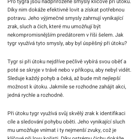
Pro tygra jsou nadpřirozené smysly klíčové při útoku.
Díky nim dokáže efektivně lovit a získat potřebnou
potravu. Jeho výjimečné smysly zahrnují vynikající
zrak, sluch a čich, které mu umožňují být
nekompromisnějším predátorem v říši šelem. Jak
tygr využívá tyto smysly, aby byl úspěšný při útoku?
Tygr si při útoku nejdříve pečlivě vybírá svou oběť a
poté se skryje v trávě nebo v příkopu, aby nebyl vidět.
Sleduje každý pohyb a čeká, až bude mít nejlepší
možnost k útoku. Jakmile se rozhodne zahájit akci,
jedná rychle a rozhodně.
Při útoku tygr využívá svůj skvělý zrak k identifikaci
cíle a sledování pohybu oběti. Jeho vynikající sluch
mu umožňuje vnímat i ty nejmenší zvuky, což je
klíčové při lovu kořisti. Díky ostrému čichu dokáže