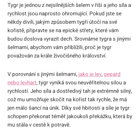
Tygr je jednou z nejsilnějších šelem v říši a jeho síla a
rychlost jsou naprosto ohromující. Pokud jste se
někdy divili, jakým způsobem tygři útočí na své
kořistě, připravte se na epické střety, které vám
budou doslova vyrazit dech. Srovnáme tygra s jinými
šelmami, abychom vám přiblížili, proč je tygr
považován za krále živočišného království.
V porovnání s jinými šelmami,
jako je lev
,
gepard
nebo levhart
, tygr vyniká svou neuvěřitelnou silou a
rychlostí. Jeho síla a dostředivý tah je extrémně silný,
což mu umožňuje skočit na kořist tak rychle, že má
jen málo šancí na únik. Díky své hbitosti a síle je tygr
schopen překonat téměř jakoukoli překážku, která by
mu stála v cestě k potravě.