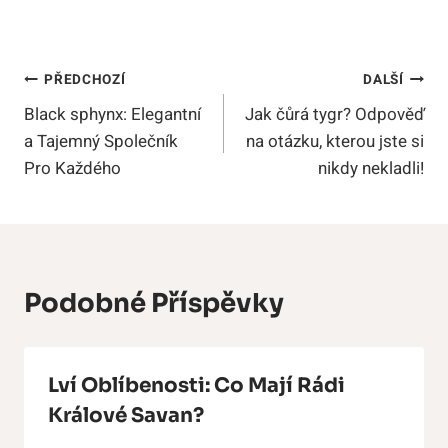
Navigace
PŘEDCHOZÍ
DALŠÍ
Black sphynx: Elegantní
Jak čůrá tygr? Odpověď
Pro
a Tajemný Společník
na otázku, kterou jste si
Příspěvek
Pro Každého
nikdy nekladli!
Podobné Příspěvky
Lví Oblíbenosti: Co Mají Rádi
Králové Savan?