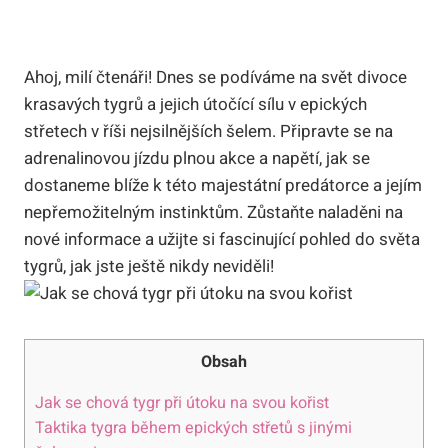
Ahoj, milí čtenáři! Dnes se podíváme na svět divoce
krasavých tygrů a jejich útočící sílu v epických
střetech v říši nejsilnějších šelem. Připravte se na
adrenalinovou jízdu plnou akce a napětí, jak se
dostaneme blíže k této majestátní predátorce a jejím
nepřemožitelným instinktům. Zůstaňte naladěni na
nové informace a užijte si fascinující pohled do světa
tygrů, jak jste ještě nikdy neviděli!
Obsah
Jak se chová tygr při útoku na svou kořist
Taktika tygra během epických střetů s jinými