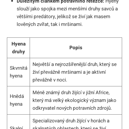
Důležitým článkem potravního řetězce:
Hyeny
slouží jako spojka mezi menšími druhy savců a
většími predátory, jelikož se živí jak masem
lověných zvířat, tak i mršinami.
Hyena
Popis
druhy
Největší a nejrozšířenější druh, který se
Skvrnitá
živí převážně mršinami a je aktivní
hyena
převážně v noci.
Méně známý druh žijící v jižní Africe,
Hnědá
který má velký ekologický význam jako
hyena
odkryvatel nových potravních zdrojů.
Specializovaný druh žijící v horách a
Skalní
skalnatých oblastech, který se živí