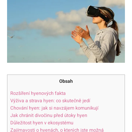
Obsah
Rozšíření hyenových fakta
Výživa a strava hyen: co skutečně jedí
Chování hyen: jak si navzájem komunikují
Jak chránit divočinu před útoky hyen
Důležitost hyen v ekosystému
Zajímavosti o hyenách, o kterých jste možná