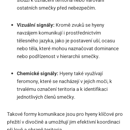
slouží k označení teritoria nebo varování
ostatních smečky před nebezpečím.
Vizuální signály:
Kromě zvuků se hyeny
navzájem komunikují i prostřednictvím
tělesného jazyka, jako je postavení uší, ocasu
nebo těla, které mohou naznačovat dominance
nebo podřízenost v hierarchii smečky.
Chemické signály:
Hyeny také využívají
feromony, které se nacházejí v jejich moči, k
trvalému označení teritoria a k identifikaci
jednotlivých členů smečky.
Takové formy komunikace jsou pro hyeny klíčové pro
přežití v divočině a umožňují jim efektivní koordinaci
při lově a obraně teritoria.