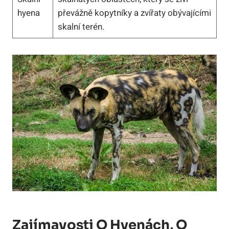
hyena
převážně kopytníky a zvířaty obývajícími
skalní terén.
Zajímavosti O Hyenách, O