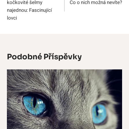
kočkovité šelmy
Co o nich možná nevíte?
Příspěvek
najednou: Fascinující
lovci
Podobné Příspěvky