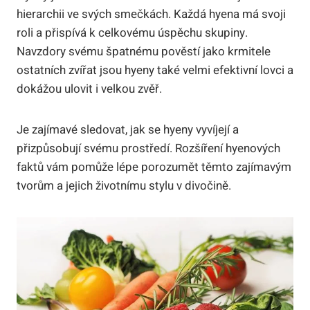
hierarchii ve svých smečkách. Každá hyena má svoji
roli a přispívá k celkovému úspěchu skupiny.
Navzdory svému špatnému pověstí jako krmitele
ostatních zvířat jsou hyeny také velmi efektivní lovci a
dokážou ulovit i velkou zvěř.
Je zajímavé sledovat, jak se hyeny vyvíjejí a
přizpůsobují svému prostředí. Rozšíření hyenových
faktů vám pomůže lépe porozumět těmto zajímavým
tvorům a jejich životnímu stylu v divočině.