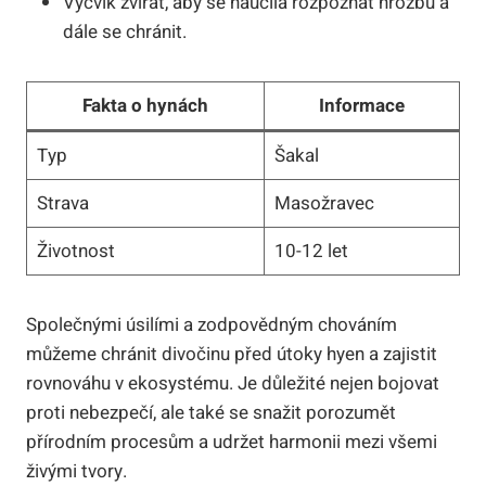
Výcvik zvířat, aby se naučila rozpoznat hrozbu a
dále se chránit.
Fakta o hynách
Informace
Typ
Šakal
Strava
Masožravec
Životnost
10-12 let
Společnými úsilími a zodpovědným chováním
můžeme chránit divočinu před útoky hyen a zajistit
rovnováhu v ekosystému. Je důležité nejen bojovat
proti nebezpečí, ale také se snažit porozumět
přírodním procesům a udržet harmonii mezi všemi
živými tvory.