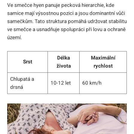
Ve smečce hyen panuje pecková hierarchie, kde
samice mají výsostnou pozici a jsou dominantní vůči
samečkům. Tato struktura pomáhá udržovat stabilitu
ve smečce a usnadňuje spolupráci při lovu a ochraně
území.
Délka
Maximální
Srst
života
rychlost
Chlupatá a
10-12 let
60 km/h
drsná