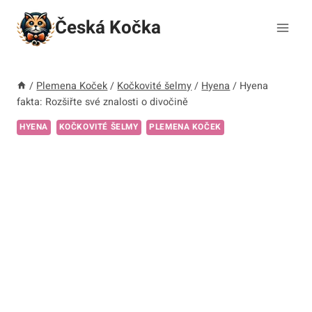
Přeskočit
Česká Kočka
na
obsah
/
Plemena Koček
/
Kočkovité šelmy
/
Hyena
/
Hyena
fakta: Rozšiřte své znalosti o divočině
HYENA
KOČKOVITÉ ŠELMY
PLEMENA KOČEK