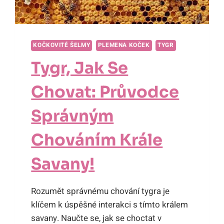
KOČKOVITÉ ŠELMY
PLEMENA KOČEK
TYGR
Tygr, Jak Se
Chovat: Průvodce
Správným
Chováním Krále
Savany!
Rozumět správnému chování tygra je
klíčem k úspěšné interakci s tímto králem
savany. Naučte se, jak se choctat v