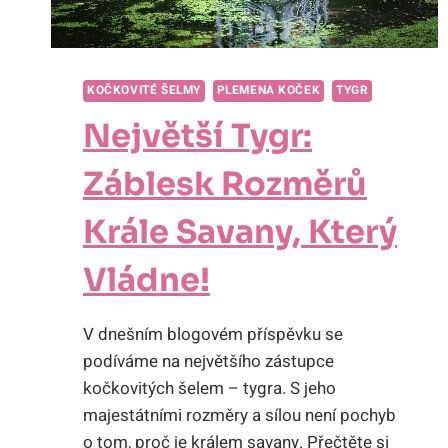
KOČKOVITÉ ŠELMY
PLEMENA KOČEK
TYGR
Největší Tygr:
Záblesk Rozměrů
Krále Savany, Který
Vládne!
V dnešním blogovém příspěvku se
podíváme na největšího zástupce
kočkovitých šelem – tygra. S jeho
majestátními rozměry a sílou není pochyb
o tom, proč je králem savany. Přečtěte si