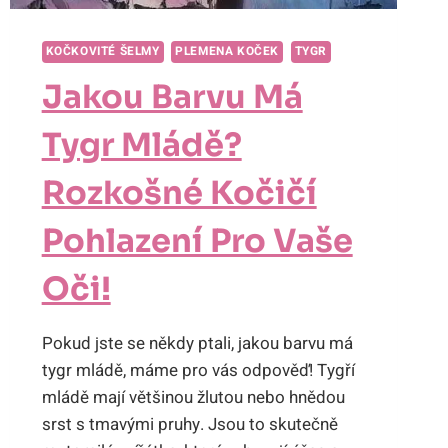
KOČKOVITÉ ŠELMY
PLEMENA KOČEK
TYGR
Jakou Barvu Má
Tygr Mládě?
Rozkošné Kočičí
Pohlazení Pro Vaše
Oči!
Pokud jste se někdy ptali, jakou barvu má
tygr mládě, máme pro vás odpověď! Tygří
mládě mají většinou žlutou nebo hnědou
srst s tmavými pruhy. Jsou to skutečně