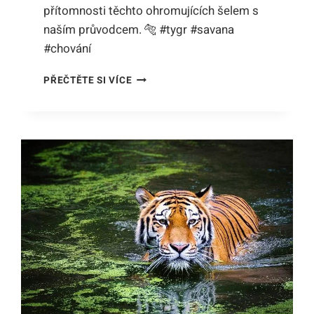
přítomnosti těchto ohromujících šelem s
naším průvodcem. 🐅 #tygr #savana
#chování
TYGR,
PŘEČTĚTE SI VÍCE
JAK
SE
CHOVAT:
PRŮVODCE
SPRÁVNÝM
CHOVÁNÍM
KRÁLE
SAVANY!