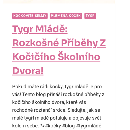
KOČKOVITÉ ŠELMY
PLEMENA KOČEK
TYGR
Tygr Mládě:
Rozkošné Příběhy Z
Kočičího Školního
Dvora!
Pokud máte rádi kočky, tygr mládě je pro
vás! Tento blog přináší rozkošné příběhy z
kočičího školního dvora, které vás
rozhodně roztančí srdce. Sledujte, jak se
malé tygří mládě potuluje a objevuje svět
kolem sebe. 🐾#kočky #blog #tygrmládě