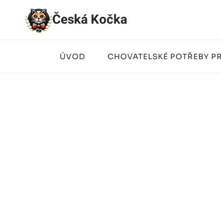
Přeskočit
Česká Kočka
na
obsah
ÚVOD
CHOVATELSKÉ POTŘEBY P