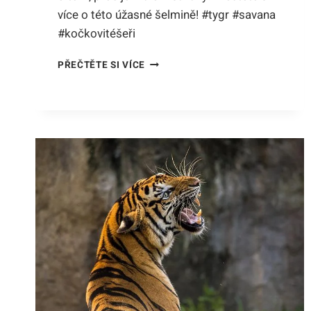
více o této úžasné šelmině! #tygr #savana
#kočkovitéšeři
NEJVĚTŠÍ
PŘEČTĚTE SI VÍCE
TYGR:
ZÁBLESK
ROZMĚRŮ
KRÁLE
SAVANY,
KTERÝ
VLÁDNE!