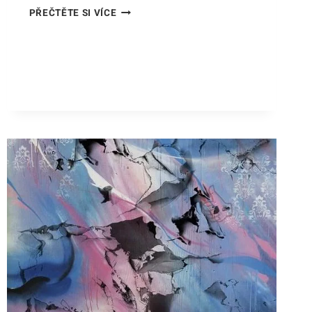
NEJVĚTŠÍ
PŘEČTĚTE SI VÍCE
TYGR
NA
SVĚTĚ:
ZÁZRAK
VELIKOSTI
A
SÍLY!