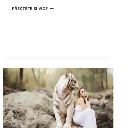
TYGR
PŘEČTĚTE SI VÍCE
MLÁDĚ:
ROZKOŠNÉ
PŘÍBĚHY
Z
KOČIČÍHO
ŠKOLNÍHO
DVORA!