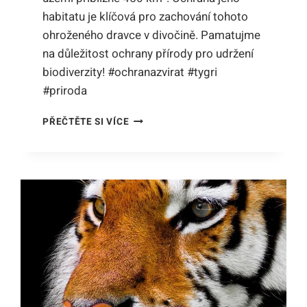
habitatu je klíčová pro zachování tohoto
ohroženého dravce v divočině. Pamatujme
na důležitost ochrany přírody pro udržení
biodiverzity! #ochranazvirat #tygri
#priroda
JAKÉ
PŘEČTĚTE SI VÍCE
NEJMENŠÍ
ÚZEMÍ
POTŘEBUJE
TYGR?
OCHRANA
JEHO
TERITORIA
A
PŘÍRODNÍHO
PROSTŘEDÍ!