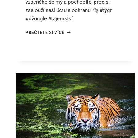
vzácného šelmy a pochopíte, proč si
zaslouží naši úctu a ochranu. 🐅 #tygr
#džungle #tajemství
TYGR
PŘEČTĚTE SI VÍCE
ČÍNSKÝ:
TAJEMSTVÍ
EXKLUZIVNÍHO
DRUHU
V
TAJUPLNÝCH
DŽUNGLÍCH!