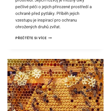
prostředí. Jejich rozvoj je možný díky
pečlivé péči o jejich přirozené prostředí a
ochraně před pytláky. Příběh jejich
vzestupu je inspirací pro ochranu
ohrožených druhů zvířat.
CO
PŘEČTĚTE SI VÍCE
UMOŽNILO
ROZVOJ
MALÝCH
ASIJSKÝCH
TYGRŮ?
PŘÍBĚH
JEJICH
VZESTUPU
A
ZACHRAŇOVÁNÍ!