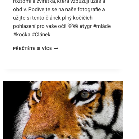
roztomilá zvířátka, která vzbuzují úžas a
obdiv. Podívejte se na naše fotografie a
užijte si tento článek plný kočičích
pohlazení pro vaše oči! 🐯📸 #tygr #mláďe
#kočka #Článek
JAKOU
PŘEČTĚTE SI VÍCE
BARVU
MÁ
TYGR
MLÁDĚ?
ROZKOŠNÉ
KOČIČÍ
POHLAZENÍ
PRO
VAŠE
OČI!