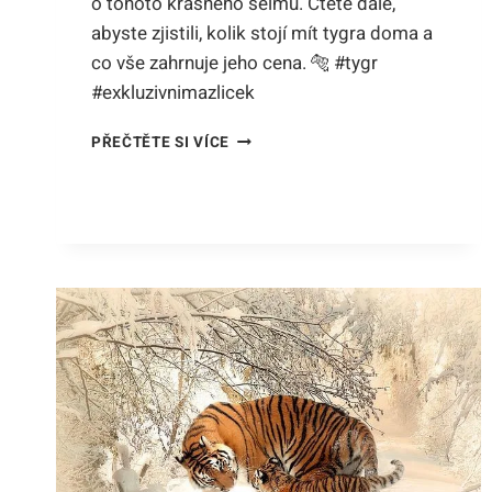
o tohoto krásného šelmu. Čtěte dále,
abyste zjistili, kolik stojí mít tygra doma a
co vše zahrnuje jeho cena. 🐅 #tygr
#exkluzivnimazlicek
KOLIK
PŘEČTĚTE SI VÍCE
STOJÍ
TYGR?
ODHALUJEME
TAJEMSTVÍ
CENOVKY
NA
EXKLUZIVNÍHO
MAZLÍČKA!