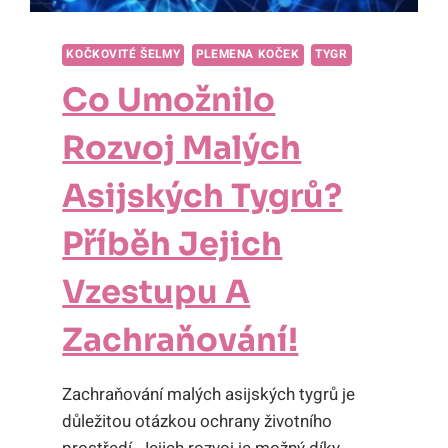
KOČKOVITÉ ŠELMY
PLEMENA KOČEK
TYGR
Co Umožnilo
Rozvoj Malých
Asijských Tygrů?
Příběh Jejich
Vzestupu A
Zachraňování!
Zachraňování malých asijských tygrů je
důležitou otázkou ochrany životního