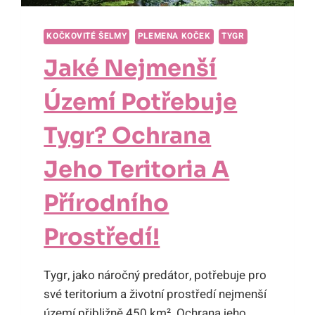
KOČKOVITÉ ŠELMY
PLEMENA KOČEK
TYGR
Jaké Nejmenší
Území Potřebuje
Tygr? Ochrana
Jeho Teritoria A
Přírodního
Prostředí!
Tygr, jako náročný predátor, potřebuje pro
své teritorium a životní prostředí nejmenší
území přibližně 450 km². Ochrana jeho