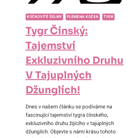
KOČKOVITÉ ŠELMY
PLEMENA KOČEK
TYGR
Tygr Čínský:
Tajemství
Exkluzivního Druhu
V Tajuplných
Džunglích!
Dnes v našem článku se podíváme na
fascinující tajemství tygra čínského,
exkluzivního druhu žijícího v tajuplných
džunglích. Objevte s námi krásu tohoto