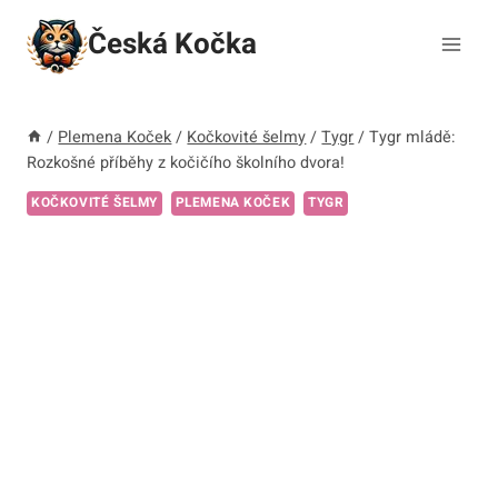
Přeskočit
Česká Kočka
na
obsah
/
Plemena Koček
/
Kočkovité šelmy
/
Tygr
/
Tygr mládě:
Rozkošné příběhy z kočičího školního dvora!
KOČKOVITÉ ŠELMY
PLEMENA KOČEK
TYGR