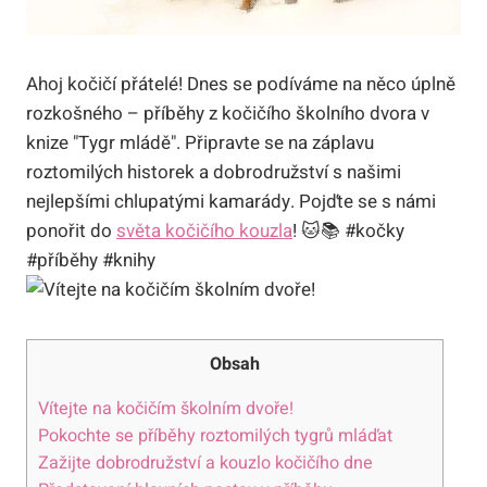
Ahoj kočičí přátelé! Dnes se podíváme na něco úplně
rozkošného – příběhy z kočičího školního dvora v
knize "Tygr mládě". Připravte se na záplavu
roztomilých historek a dobrodružství s našimi
nejlepšími chlupatými kamarády. Pojďte se s námi
ponořit do
světa kočičího kouzla
! 🐱📚 #kočky
#příběhy #knihy
Obsah
Vítejte na kočičím školním dvoře!
Pokochte se příběhy roztomilých tygrů mláďat
Zažijte dobrodružství a kouzlo kočičího dne