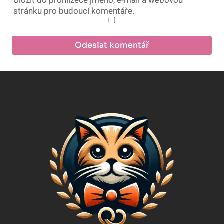
Uložit do prohlížeče jméno, e-mail a webovou
stránku pro budoucí komentáře.