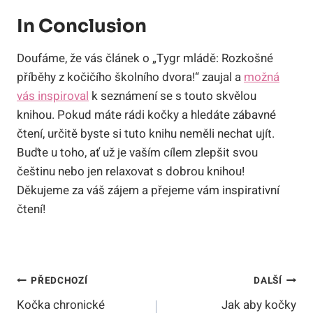
In Conclusion
Doufáme, že vás článek o „Tygr mládě: Rozkošné
příběhy z kočičího školního dvora!“ zaujal a
možná
vás inspiroval
k seznámení se s touto skvělou
knihou. Pokud máte rádi kočky a hledáte zábavné
čtení, určitě byste si tuto knihu neměli nechat ujít.
Buďte u toho, ať už je vaším cílem zlepšit svou
češtinu nebo jen relaxovat s dobrou knihou!
Děkujeme za váš zájem a přejeme vám inspirativní
čtení!
Navigace
PŘEDCHOZÍ
DALŠÍ
Kočka chronické
Jak aby kočky
Pro