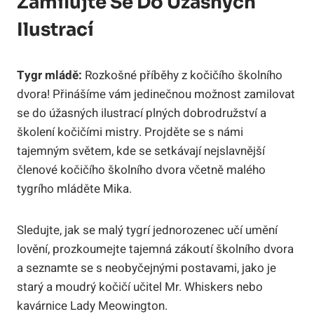
Zamilujte Se Do Úžasných
Ilustrací
Tygr mládě:
Rozkošné příběhy z kočičího školního
dvora! Přinášíme vám jedinečnou možnost zamilovat
se do úžasných ilustrací plných dobrodružství a
školení kočičími mistry. Projděte se s námi
tajemným světem, kde se setkávají nejslavnější
členové kočičího školního dvora včetně malého
tygrího mláděte Mika.
Sledujte, jak se malý tygrí jednorozenec učí umění
lovění, prozkoumejte tajemná zákoutí školního dvora
a seznamte se s neobyčejnými postavami, jako je
starý a moudrý kočičí učitel Mr. Whiskers nebo
kavárnice Lady Meowington.