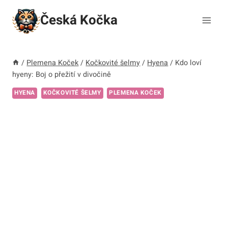
Přeskočit
Česká Kočka
na
obsah
/
Plemena Koček
/
Kočkovité šelmy
/
Hyena
/
Kdo loví
hyeny: Boj o přežití v divočině
HYENA
KOČKOVITÉ ŠELMY
PLEMENA KOČEK