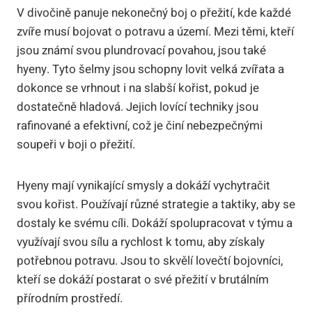
V divočině panuje nekonečný boj o přežití, kde každé
zvíře musí bojovat o potravu a území. Mezi těmi, kteří
jsou známí svou plundrovací povahou, jsou také
hyeny. Tyto šelmy jsou schopny lovit velká zvířata a
dokonce se vrhnout i na slabší kořist, pokud je
dostatečně hladová. Jejich lovící techniky jsou
rafinované a efektivní, což je činí nebezpečnými
soupeři v boji o přežití.
Hyeny mají vynikající smysly a dokáží vychytračit
svou kořist. Používají různé strategie a taktiky, aby se
dostaly ke svému cíli. Dokáží spolupracovat v týmu a
využívají svou sílu a rychlost k tomu, aby získaly
potřebnou potravu. Jsou to skvělí lovečtí bojovníci,
kteří se dokáží postarat o své přežití v brutálním
přírodním prostředí.