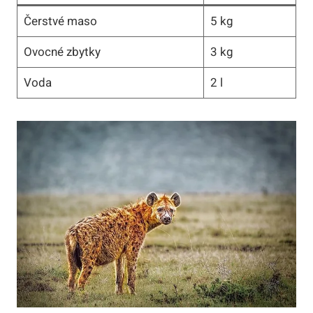
Čerstvé maso
5 kg
Ovocné zbytky
3 kg
Voda
2 l