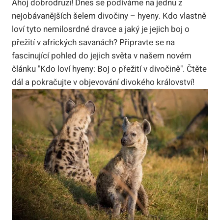
Ahoj dobrodruzi! Dnes se podíváme na jednu z
nejobávanějších šelem divočiny – hyeny. Kdo vlastně
loví tyto nemilosrdné dravce a jaký je jejich boj o
přežití v afrických savanách? Připravte se na
fascinující pohled do jejich světa v našem novém
článku "Kdo loví hyeny: Boj o přežití v divočině". Čtěte
dál a pokračujte v objevování divokého království!