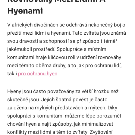
Hyenami
V afrických divočinách se odehrává nekonečný boj o
přežití mezi lidmi a hyenami. Tato zvířata jsou známá
svou dravostí a schopností se přizpůsobit téměř
jakémukoli prostředí. Spolupráce s místními
komunitami hraje klíčovou roli v udržení rovnováhy
mezi těmito oběma druhy, a to jak pro ochranu lidí,
tak i
pro ochranu hyen
.
Hyeny jsou často považovány za větší hrozbu než
skutečně jsou. Jejich špatná pověst je často
založena na mylných představách a mýtech. Díky
spolupráci s komunitami můžeme lépe porozumět
chování hyen a najít způsoby, jak minimalizovat
konflikty mezi lidmi a těmito zvířaty. Zvyšování