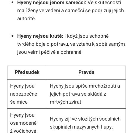
Hyeny nejsou jenom samečci:
Ve skutečnosti
mají ženy ve vedení a samečci se podřizují jejich
autoritě.
Hyeny nejsou kruté:
I když jsou schopné
tvrdého boje o potravu, ve vztahu k sobě samým
jsou velmi péčivé a ochranné.
Předsudek
Pravda
Hyeny jsou
Hyeny jsou spíše mrchožrouti a
nebezpečné
jejich potrava se skládá z
šelmice
mrtvých zvířat.
Hyeny jsou
Hyeny žijí ve složitých socálních
osamocené
skupinách nazývaných tlupy.
živočichové