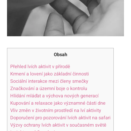
Obsah
Přehled lvích aktivit v přírodě
Krmení a lovení jako základní činnosti
Sociální interakce mezi členy smečky
Značkování a územní boje o kontrolu
Hlídání mláďat a výchova nových generací
Kupování a relaxace jako významné části dne
Vliv změn v životním prostředí na lví aktivity
Doporučení pro pozorování lvích aktivit na safari
Výzvy ochrany lvích aktivit v současném světě