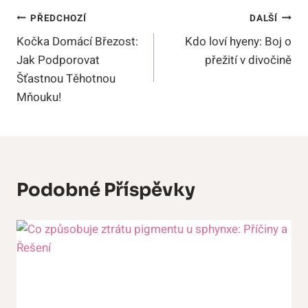
Navigace
PŘEDCHOZÍ
DALŠÍ
Kočka Domácí Březost:
Kdo loví hyeny: Boj o
Pro
Jak Podporovat
přežití v divočině
Příspěvek
Šťastnou Těhotnou
Mňouku!
Podobné Příspěvky