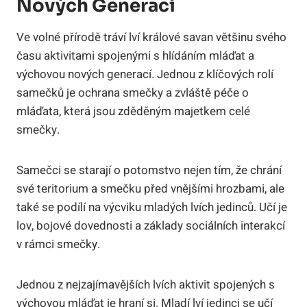
Nových Generací
Ve volné přírodě tráví lví králové savan většinu svého
času aktivitami spojenými s hlídáním mláďat a
výchovou nových generací. Jednou z klíčových rolí
samečků je ochrana smečky a zvláště péče o
mláďata, která jsou zděděným majetkem celé
smečky.
Samečci se starají o potomstvo nejen tím, že chrání
své teritorium a smečku před vnějšími hrozbami, ale
také se podílí na výcviku mladých lvích jedinců. Učí je
lov, bojové dovednosti a základy sociálních interakcí
v rámci smečky.
Jednou z nejzajímavějších lvích aktivit spojených s
výchovou mláďat je hraní si. Mladí lví jedinci se učí