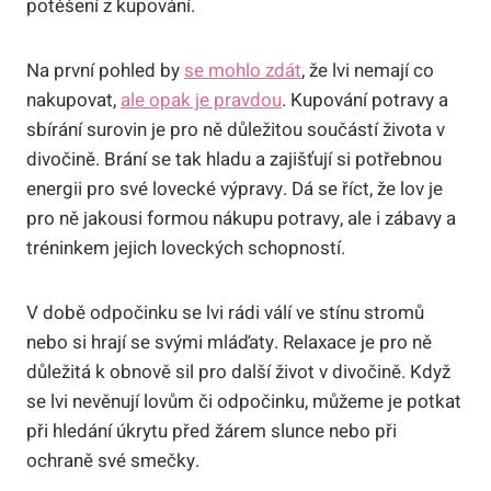
potěšení z kupování.
Na první pohled by
se mohlo zdát
, že lvi nemají co
nakupovat,
ale opak je pravdou
. Kupování potravy a
sbírání surovin je pro ně důležitou součástí života v
divočině. Brání se tak hladu a zajišťují si potřebnou
energii pro své lovecké výpravy. Dá se říct, že lov je
pro ně jakousi formou nákupu potravy, ale i zábavy a
tréninkem jejich loveckých schopností.
V době odpočinku se lvi rádi válí ve stínu stromů
nebo si hrají se svými mláďaty. Relaxace je pro ně
důležitá k obnově sil pro další život v divočině. Když
se lvi nevěnují lovům či odpočinku, můžeme je potkat
při hledání úkrytu před žárem slunce nebo při
ochraně své smečky.