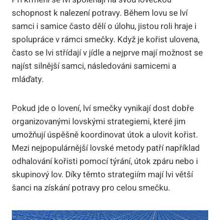
schopnost k nalezení potravy. Během lovu se lví
samci i samice často dělí o úlohu, jistou roli hraje i
spolupráce v rámci smečky. Když je kořist ulovena,
často se lvi střídají v jídle a nejprve mají možnost se
najíst silnější samci, následováni samicemi a
mláďaty.
Pokud jde o lovení, lví smečky vynikají dost dobře
organizovanými lovskými strategiemi, které jim
umožňují úspěšně koordinovat útok a ulovit kořist.
Mezi nejpopulárnější lovské metody patří například
odhalování kořisti pomocí týrání, útok zpáru nebo i
skupinový lov. Díky těmto strategiím mají lvi větší
šanci na získání potravy pro celou smečku.