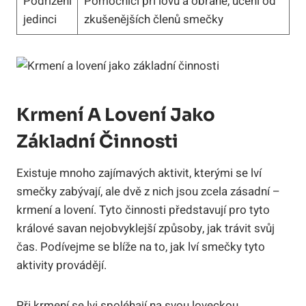
Podřízení
Pomocníci při lovu a obraně, učení od
jedinci
zkušenějších členů smečky
Krmení A Lovení Jako
Základní Činnosti
Existuje mnoho zajímavých aktivit, kterými se lví
smečky zabývají, ale dvě z nich jsou zcela zásadní –
krmení a lovení. Tyto činnosti představují pro tyto
králové savan nejobvyklejší způsoby, jak trávit svůj
čas. Podívejme se blíže na to, jak lví smečky tyto
aktivity provádějí.
Při krmení se lvi spoléhají na svou loveckou