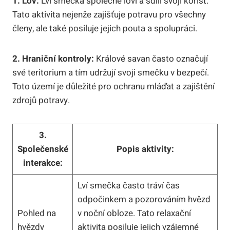
1. Lov:
Lví smečka společně loví a sdílí svoji kořist.
Tato aktivita nejenže zajišťuje potravu pro všechny
členy, ale také posiluje jejich pouta a spolupráci.
2. Hraniční kontroly:
Králové savan často označují
své teritorium a tím udržují svoji smečku v bezpečí.
Toto území je důležité pro ochranu mláďat a zajištění
zdrojů potravy.
3.
Společenské
Popis aktivity:
interakce:
Lví smečka často tráví čas
odpočinkem a pozorováním hvězd
Pohled na
v noční obloze. Tato relaxační
hvězdy
aktivita posiluje jejich vzájemné