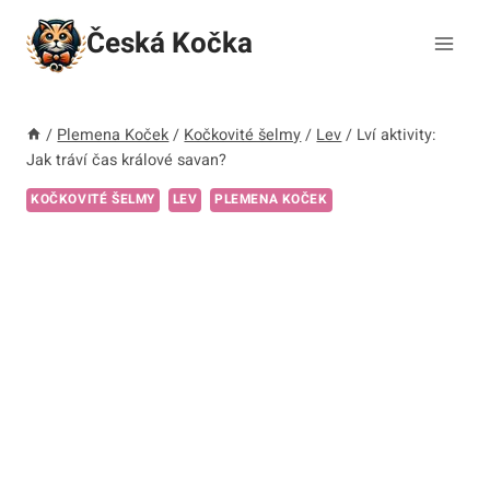
Přeskočit
Česká Kočka
na
obsah
/
Plemena Koček
/
Kočkovité šelmy
/
Lev
/
Lví aktivity:
Jak tráví čas králové savan?
KOČKOVITÉ ŠELMY
LEV
PLEMENA KOČEK