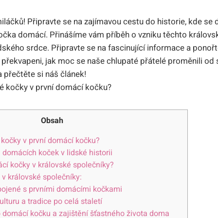
iláčků! Připravte se na zajímavou cestu do historie, kde se d
kočka domácí. Přinášíme vám příběh o vzniku těchto královsk
lidského srdce. Připravte se na fascinující informace a ponoř
překvapeni, jak moc se naše chlupaté přátelé proměnili od
 přečtěte si náš článek!
Obsah
 kočky v první domácí kočku?
domácích koček v lidské historii
cí kočky v královské společníky?
v královské společníky:
pojené s prvními domácími kočkami
ulturu a tradice po celá staletí
 o domácí kočku a zajištění šťastného života doma