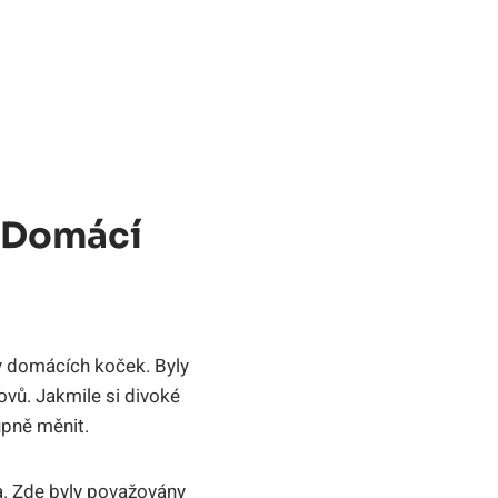
í Domácí
 domácích koček. Byly
ovů. Jakmile si divoké
upně měnit.
ta. Zde byly považovány