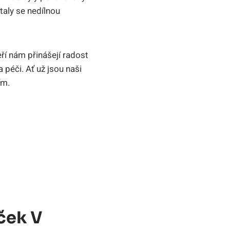
taly se nedílnou
í nám přinášejí radost
a péči. Ať už jsou naši
ím.
ček V