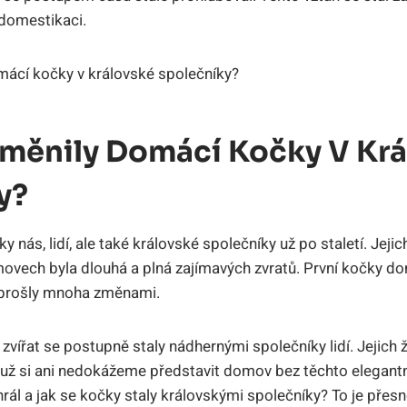
domestikaci.
oměnily Domácí Kočky V Kr
y?
y nás, lidí, ale také královské společníky už po staletí. Jeji
ovech byla dlouhá a plná zajímavých zvratů. První kočky do
by prošly mnoha změnami.
vířat se postupně staly nádhernými společníky lidí. Jejich ž
s už si ani nedokážeme představit domov bez těchto elegantn
rál a jak se kočky staly královskými společníky? To je přes