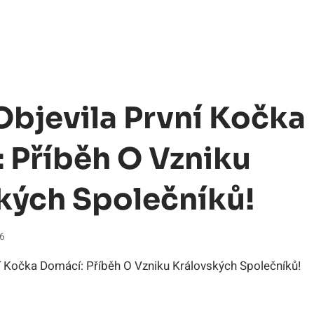
Objevila První Kočka
 Příběh O Vzniku
kých Společníků!
26