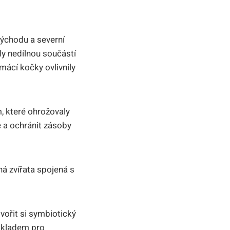
východu a severní
aly nedílnou součástí
ácí kočky ovlivnily
, které ohrožovaly
 a ochránit zásoby
á zvířata spojená s
vořit si symbiotický
základem pro