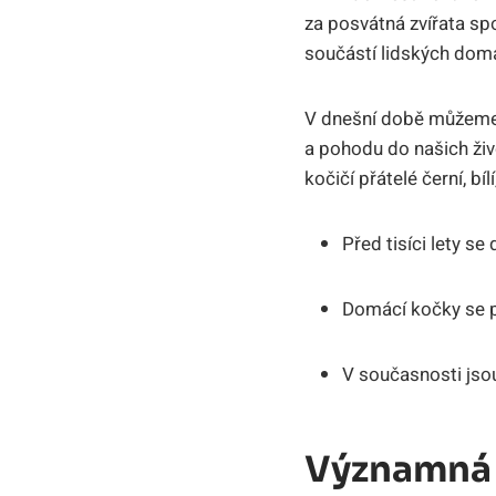
za posvátná zvířata spo
součástí lidských dom
V dnešní době můžeme d
a pohodu do našich živo
kočičí přátelé černí, b
Před tisíci lety s
Domácí kočky se po
V současnosti jso
Významná 