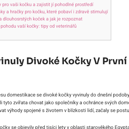
 pro vaši kočku a zajistit jí pohodlné prostředí
y a hračky pro kočku, které pobaví i zdravě stimulují
 a dlouhosrstých koček a jak je rozpoznat
 pohodu vaší kočky: tipy od veterinářů
vinuly Divoké Kočky V Prvn
u domestikace se divoké kočky vyvinuly do dnešní podoby
čali tyto zvířata chovat jako společníky a ochránce svých dom
t výhody spojené s životem v blízkosti lidí, začaly se post
čky se objevily před tisíci lety v oblasti starověkého Egyp