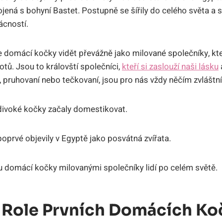
jená s bohyní Bastet. Postupně se šířily do celého světa a s
ácností.
omácí kočky vidět převážně jako milované společníky, kteř
tů. Jsou to královští společníci,
kteří si zaslouží naši lásku
ílí, pruhovaní nebo tečkovaní, jsou pro nás vždy něčím zvláštn
e divoké kočky začaly domestikovat.
prvé objevily v Egyptě jako posvátná zvířata.
u domácí kočky milovanými společníky lidí po celém světě.
Role Prvních Domácích Ko