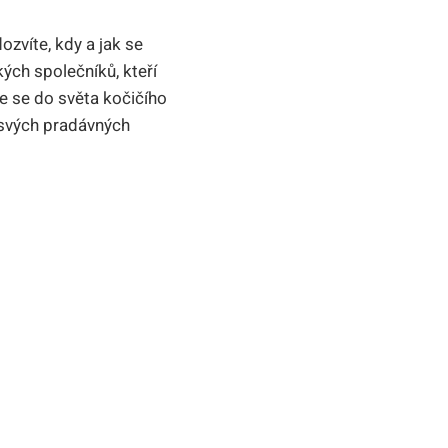
ozvíte, kdy a jak se
ých společníků, kteří
te se do světa kočičího
 svých pradávných