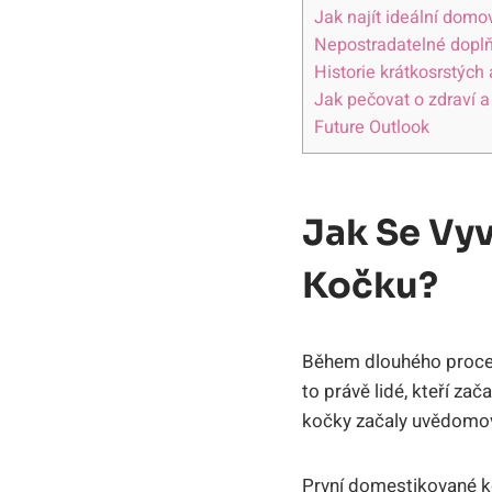
Jak najít ideální domov
Nepostradatelné doplňk
Historie krátkosrstých
Jak pečovat o zdraví a
Future Outlook
Jak Se Vy
Kočku?
Během dlouhého proces
to právě lidé, kteří za
kočky začaly uvědomova
První domestikované ko