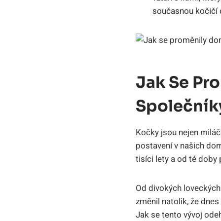
současnou kočičí 
Jak Se Pr
Společník
Kočky jsou nejen miláčk
postavení v našich dom
tisíci lety a od té do
Od divokých loveckých z
změnil natolik, že dne
Jak se tento vývoj odeh