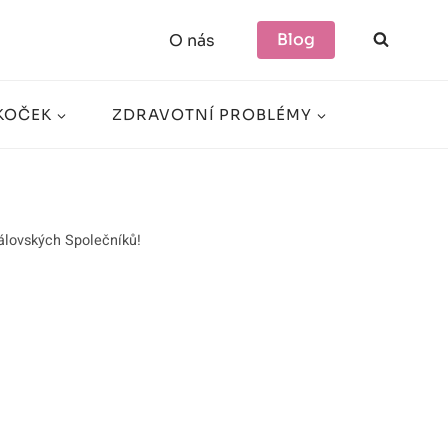
Blog
O nás
KOČEK
ZDRAVOTNÍ PROBLÉMY
álovských Společníků!