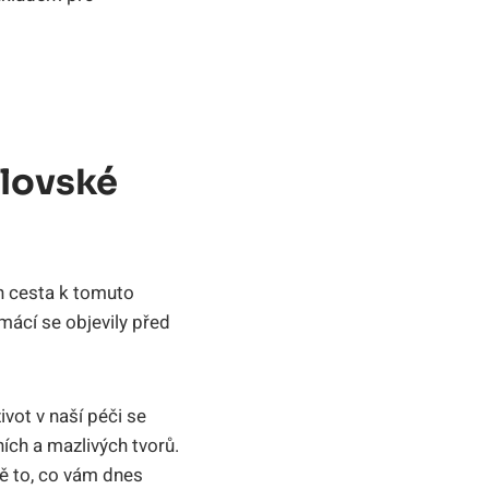
álovské
ch cesta k tomuto
mácí se objevily před
ivot v naší péči se
ích a mazlivých tvorů.
ně to, co vám dnes