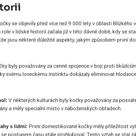
torii
čky se objevily před více než 9 000 lety v oblasti Blízkého 
role v lidské historii začala již v této dávné době, kdy se st
de jsou některé důležité aspekty, jakým způsobem první dom
ky byly považovány za cenné spojence v boji proti škůdcům
Díky svému loveckému instinktu dokázaly eliminovat hlodavce
ol:
V některých kulturách byly kočky považovány za posvátn
vány a měly speciální místo v náboženských obřadech.
ahy s lidmi:
První domestikované kočky měly příležitost vyt
rý se postupem času stále prohluboval. Tento vztah se stal 