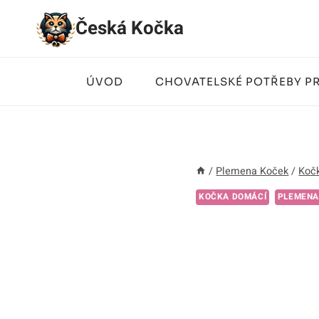
Přeskočit
Česká Kočka
na
obsah
ÚVOD
CHOVATELSKÉ POTŘEBY P
/
Plemena Koček
/
Koč
KOČKA DOMÁCÍ
PLEMENA