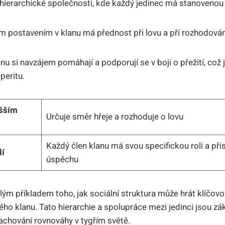
v hierarchické společnosti, kde každý jedinec má stanovenou s
m postavením v klanu má přednost při lovu a při rozhodování
nu si navzájem pomáhají a podporují se v boji o přežití, což j
eritu.
yšším
Určuje směr hřeje a rozhoduje o lovu
m
Každý člen klanu má svou specifickou roli a př
lí
úspěchu
lým příkladem toho, jak sociální struktura může hrát klíčovou 
elého klanu. Tato hierarchie a spolupráce mezi jedinci jsou 
zachování rovnováhy v tygřím světě.