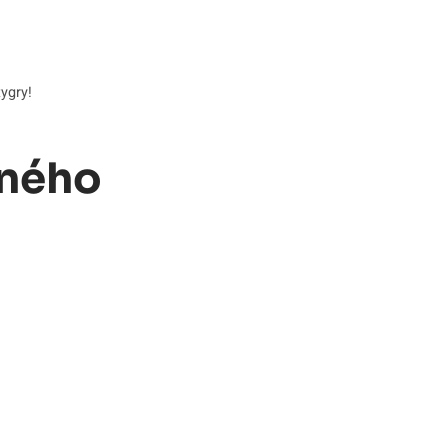
ygry!
sného