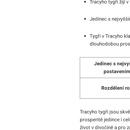
Tracyho tygři žijí 
Jedinec s nejvyšší
Tygři v Tracyho kla
dlouhodobou prosp
Jedinec s nejv
postavení
Rozdělení ro
Tracyho tygři jsou skvě
prosperitě jedince i c
život v divočině a pro 