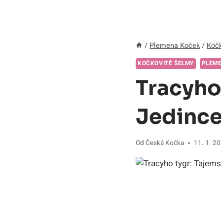
/
Plemena Koček
/
Kočk
KOČKOVITÉ ŠELMY
PLEM
Tracyho
Jedince
Od
Česká Kočka
11. 1. 2