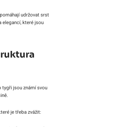
 pomáhají udržovat srst
a elegancí, které jsou
truktura
o tygři jsou známí svou
ině.
teré je třeba zvážit: