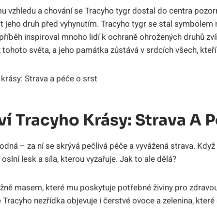
 vzhledu a chování se Tracyho tygr dostal do centra pozorn
ánit jeho druh před vyhynutím. Tracyho tygr se stal symbolem
 příběh inspiroval mnoho lidí k ochraně ohrožených druhů zví
 tohoto světa, a jeho památka zůstává v srdcích všech, kteří 
ví Tracyho Krásy: Strava A 
odná – za ní se skrývá pečlivá péče a vyvážená strava. Kdy
oslní lesk a síla, kterou vyzařuje. Jak to ale dělá?
ážně masem, které mu poskytuje potřebné živiny pro zdravou s
Tracyho nezřídka objevuje i čerstvé ovoce a zelenina, které 