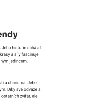
gendy
. Jeho historie sahá až
rásy a síly fascinuje
ečným jedincem,
sti a charisma. Jeho
ným. Díky své odvaze a
statních zvířat, ale i