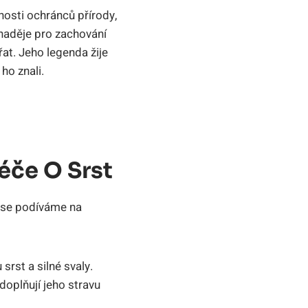
osti ochránců přírody,
 naděje pro zachování
řat. Jeho legenda žije
ho znali.
Péče O Srst
ž se podíváme na
rst a silné svaly.
doplňují jeho stravu