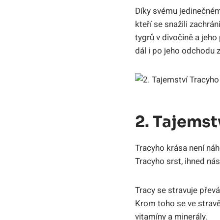
Díky svému jedinečnému
kteří se snažili zachr
tygrů v divočině a jeho
dál i po jeho odchodu z
2. Tajemst
Tracyho krása není náh
Tracyho srst, ihned nás 
Tracy se stravuje přev
Krom toho se ve stravě 
vitamíny a minerály.