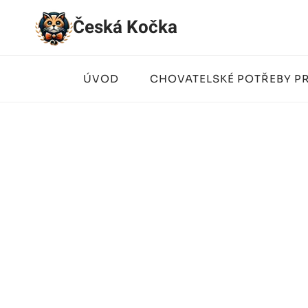
Přeskočit
Česká Kočka
na
obsah
ÚVOD
CHOVATELSKÉ POTŘEBY P