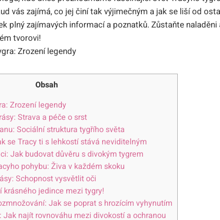
ud vás zajímá, co jej činí tak výjimečným a jak se liší od osta
nek plný zajímavých informací a poznatků. Zůstaňte naladěni
ém tvorovi!
Obsah
gra: Zrození legendy
rásy: Strava a péče o srst
nu: Sociální struktura tygřího světa
k se Tracy ti s lehkostí stává neviditelným
dci: Jak budovat důvěru s divokým tygrem
Tracyho pohybu: Živa v každém skoku
ásy: Schopnost vysvětlit oči
í krásného jedince mezi tygry!
rozmnožování: Jak se poprat s hrozícím vyhynutím
: Jak najít rovnováhu mezi divokostí a ochranou