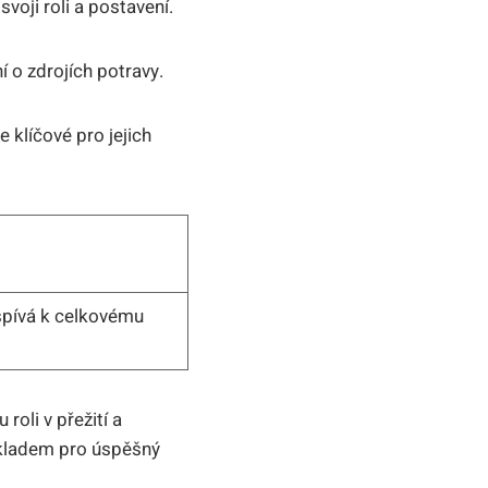
voji roli a postavení.
 o zdrojích potravy.
e klíčové pro jejich
ispívá k celkovému
roli v přežití a
základem pro úspěšný