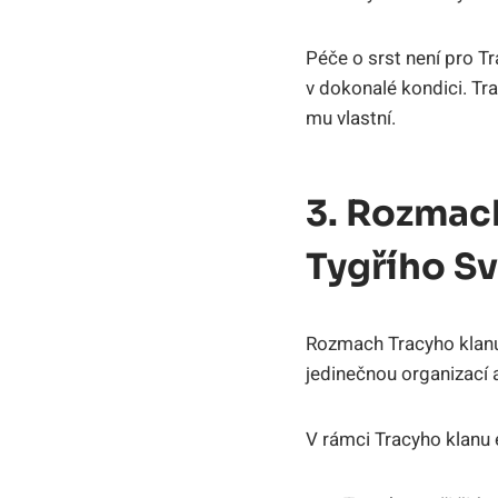
Péče o srst není pro T
v dokonalé kondici. Tra
mu vlastní.
3. Rozmach
Tygřího S
Rozmach Tracyho klanu j
jedinečnou organizací a 
V rámci Tracyho klanu ex