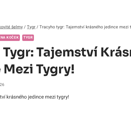
ovité šelmy
/
Tygr
/
Tracyho tygr: Tajemství krásného jedince mezi t
ENA KOČEK
TYGR
 Tygr: Tajemství Krá
 Mezi Tygry!
026