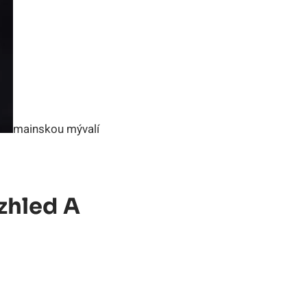
mainskou mývalí
zhled A