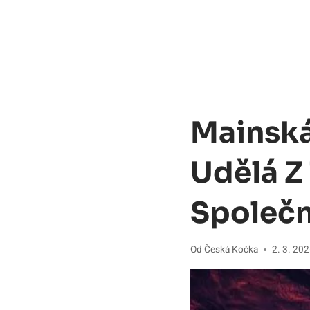
Mainská
Udělá Z
Společn
Od
Česká Kočka
2. 3. 20