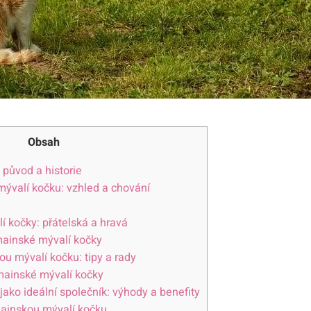
Obsah
 původ a historie
ývalí kočku: vzhled a chování
 kočky: přátelská a hravá
mainské mývalí kočky
ou mývalí kočku: tipy a rady
 mainské mývalí kočky
ako ideální společník: výhody a benefity
mainskou mývalí kočku