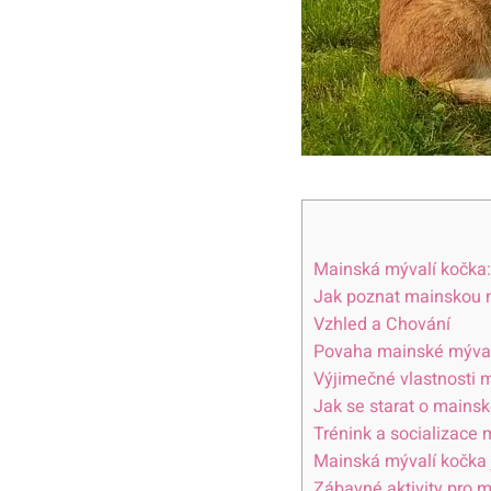
Mainská mývalí kočka:
Jak poznat mainskou m
Vzhled a Chování
Povaha mainské mývalí
Výjimečné vlastnosti 
Jak se starat o mainsk
Trénink a socializace
Mainská mývalí kočka j
Zábavné aktivity pro 