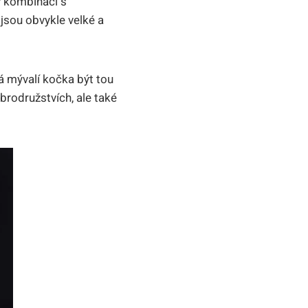
v kombinaci s
 jsou obvykle velké a
 mývalí kočka být tou
rodružstvích, ale také