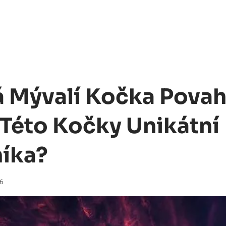
 Mývalí Kočka Povah
 Této Kočky Unikátní
íka?
26