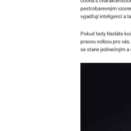
coona s charakteristic
pestrobarevným vzorem z
vyjadřují inteligenci a 
Pokud tedy hledáte ko
pravou volbou pro vás.
se stane jedinečným a 