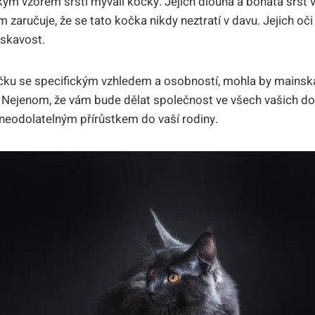
kým vzorem srsti mývalí kočky. Jejich dlouhá a bohatá srst 
aručuje, že se tato kočka nikdy neztratí v davu. Jejich oči
laskavost.
čku se specifickým vzhledem a osobností, mohla by mainská
 Nejenom, že vám bude dělat společnost ve všech vašich dob
neodolatelným přírůstkem do vaší rodiny.