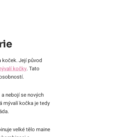
rie
 koček. Její původ
ývalí kočky
. Tato
osobností.
i a nebojí se nových
á mývalí kočka je tedy
áda.
inuje velké tělo maine