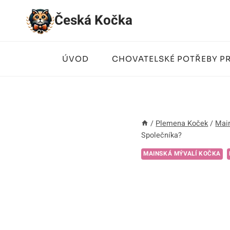
Přeskočit
Česká Kočka
na
obsah
ÚVOD
CHOVATELSKÉ POTŘEBY P
/
Plemena Koček
/
Mai
Společníka?
MAINSKÁ MÝVALÍ KOČKA