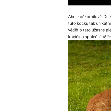
Ahoj kočkomilové! Dnes
tuto kočku tak unikátní
vědět o této úžasné pl
kočičích společníků! 