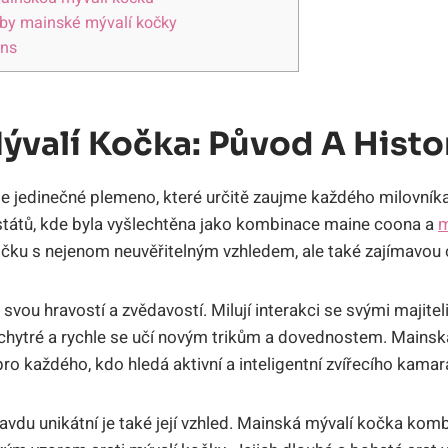
eby mainské mývalí kočky
ons
ývalí Kočka: Původ A Histo
e jedinečné plemeno, které určitě zaujme každého milovníka
států, kde byla vyšlechtěna jako kombinace maine coona a
m
čku s nejenom neuvěřitelným vzhledem, ale také zajímavou 
vou hravostí a zvědavostí. Milují interakci se svými majitel
 chytré a rychle se učí novým trikům a dovednostem. Mainsk
o každého, kdo hledá aktivní a inteligentní zvířecího kamar
avdu unikátní je také její vzhled. Mainská mývalí kočka komb