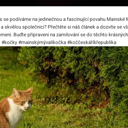
 se podíváme na jedinečnou a fascinující povahu Mainské M
 a skvělou společnici? Přečtěte si náš článek a dozvíte se v
emeni. Buďte připraveni na zamilování se do těchto krásných 
🐾 #kočky #mainskýmývalíkočka #koččeskáříkřepublika