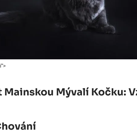
í“>
t Mainskou Mývalí Kočku: V
Chování