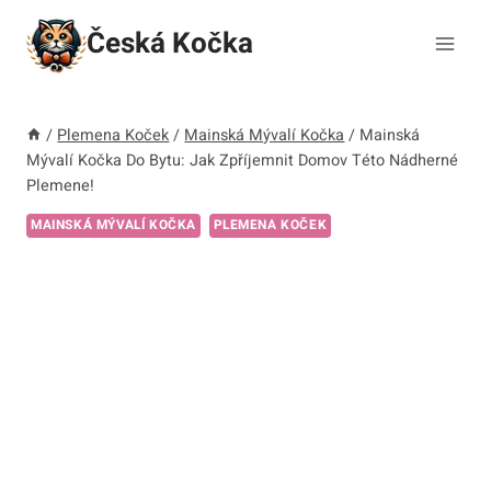
Přeskočit
Česká Kočka
na
obsah
/
Plemena Koček
/
Mainská Mývalí Kočka
/
Mainská
Mývalí Kočka Do Bytu: Jak Zpříjemnit Domov Této Nádherné
Plemene!
MAINSKÁ MÝVALÍ KOČKA
PLEMENA KOČEK