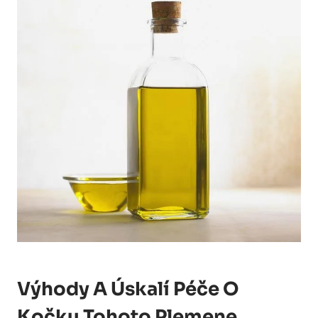
Výhody A Úskalí Péče O
Kočku Tohoto Plemene