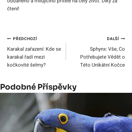
oddaného a milujícího přítele na celý život. Díky za
čtení!
Navigace
PŘEDCHOZÍ
DALŠÍ
Karakal zařazení: Kde se
Sphynx: Vše, Co
Pro
karakal řadí mezi
Potřebujete Vědět o
Příspěvek
kočkovité šelmy?
Této Unikátní Kočce
Podobné Příspěvky