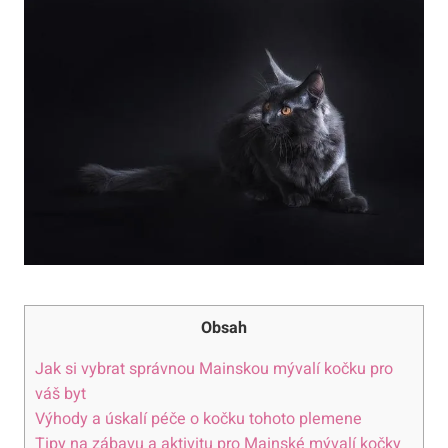
Obsah
Jak si vybrat správnou Mainskou mývalí kočku pro
váš byt
Výhody a úskalí péče o kočku tohoto plemene
Tipy na zábavu a aktivitu pro Mainské mývalí kočky