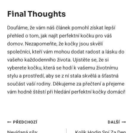
Final Thoughts
Doufáme, že vám náš článek pomohl získat lepší
přehled o tom, jak najít perfektní kočku pro váš
domov. Nezapomeňte, že kočky jsou skvělí
společníci, kteří vám mohou dodat radost a lásku do
vašeho každodenního života. Ujistěte se, že si
vyberete kočku, která se hodí k vašemu životnímu
stylu a prostředí, aby se z ní stala skvělá a šťastná
součást vaší rodiny. Děkujeme za přečtení a přejeme
vám hodně štěstí při hledání perfektní kočky domácí!
Navigace
PŘEDCHOZÍ
DALŠÍ
Nevídaná síla:
Kolik Hodin Spí Za Den