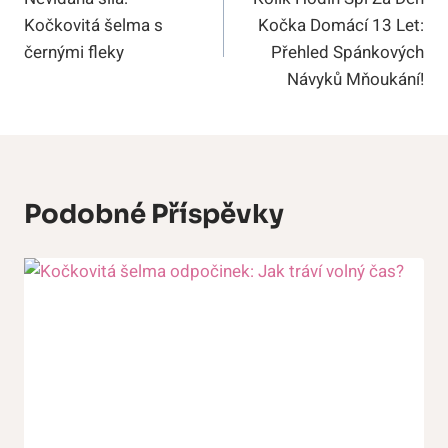
Pro
Kočkovitá šelma s
Kočka Domácí 13 Let:
Příspěvek
černými fleky
Přehled Spánkových
Návyků Mňoukání!
Podobné Příspěvky