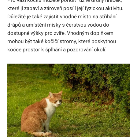
Pro vaši kočku můžete pořídit různé druhy hraček,
které ji zabaví a zároveň posílí její fyzickou aktivitu.
Důležité je také zajistit vhodné místo na stříhání
drápů a umístění misky s čerstvou vodou do
dostupné výšky pro zvíře. Vhodným doplňkem
mohou být také kočičí stromy, které poskytnou
kočce prostor k šplhání a pozorování okolí.