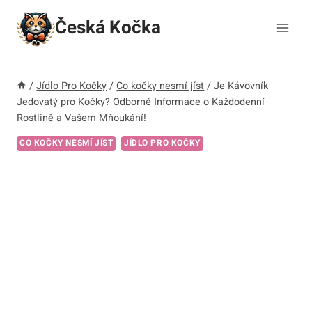
Přeskočit
Česká Kočka
na
obsah
/
Jídlo Pro Kočky
/
Co kočky nesmí jíst
/
Je Kávovník
Jedovatý pro Kočky? Odborné Informace o Každodenní
Rostlině a Vašem Mňoukání!
CO KOČKY NESMÍ JÍST
JÍDLO PRO KOČKY