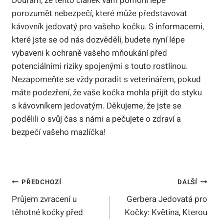
Doufám, že tento článek vám pomohl lépe
porozumět nebezpečí, které může představovat
kávovník jedovatý pro vašeho kočku. S informacemi,
které jste se od nás dozvěděli, budete nyní lépe
vybaveni k ochraně vašeho mňoukání před
potenciálními riziky spojenými s touto rostlinou.
Nezapomeňte se vždy poradit s veterinářem, pokud
máte podezření, že vaše kočka mohla přijít do styku
s kávovníkem jedovatým. Děkujeme, že jste se
podělili o svůj čas s námi a pečujete o zdraví a
bezpečí vašeho mazlíčka!
Navigace
PŘEDCHOZÍ
DALŠÍ
Průjem zvracení u
Gerbera Jedovatá pro
Pro
těhotné kočky před
Kočky: Květina, Kterou