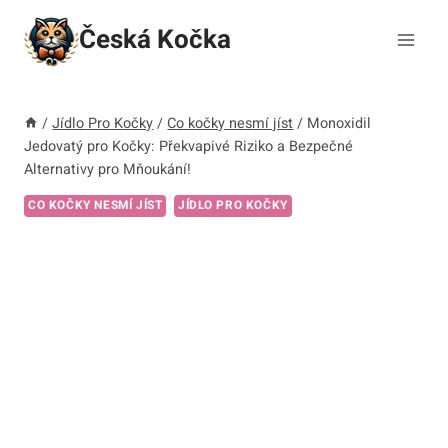
Přeskočit
Česká Kočka
na
obsah
/
Jídlo Pro Kočky
/
Co kočky nesmí jíst
/
Monoxidil
Jedovatý pro Kočky: Překvapivé Riziko a Bezpečné
Alternativy pro Mňoukání!
CO KOČKY NESMÍ JÍST
JÍDLO PRO KOČKY