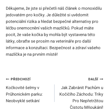
Děkujeme, že jste si přečetli náš článek o monoxidilu
jedovatém pro kočky. Je důležité si uvědomit
potenciální rizika a hledat bezpečné alternativy pro
léčbu onemocnění vašich mazlíčků. Pokud máte
pocit, že vaše kočka by mohla být vystavena této
látky, obraťte se prosím na veterináře pro další
informace a konzultaci. Bezpečnost a zdraví vašeho
mazlíčka je na prvním místě!
Navigace
PŘEDCHOZÍ
DALŠÍ
Kočkovité šelmy v
Jak Zabránit Pachům u
Pro
Průhonickém parku:
Kočičího Záchodu: Triky
Příspěvek
Neobvyklé setkání
Pro Nepřetržitou
Čistotu Mňoukání!