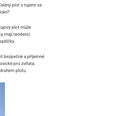
elený plot s tujemi se
kání?
 tujový plot může
ky mají tendenci
azlíčky.
ořit bezpečné a příjemné
oxické pro zvířata,
 druhem plotu.