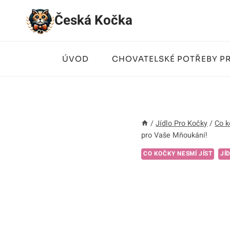
Přeskočit
Česká Kočka
na
obsah
ÚVOD
CHOVATELSKÉ POTŘEBY P
/
Jídlo Pro Kočky
/
Co k
pro Vaše Mňoukání!
CO KOČKY NESMÍ JÍST
JÍ