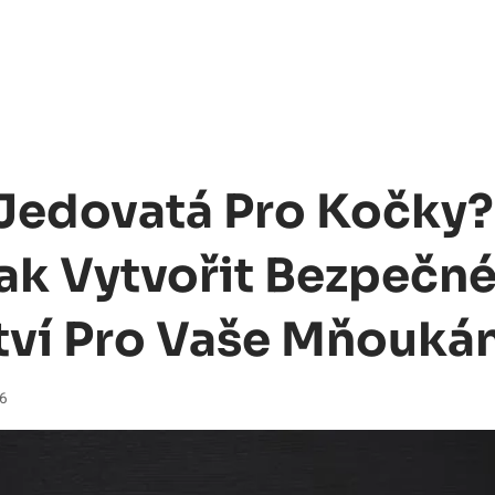
 Jedovatá Pro Kočky?
Jak Vytvořit Bezpečn
tví Pro Vaše Mňoukán
26