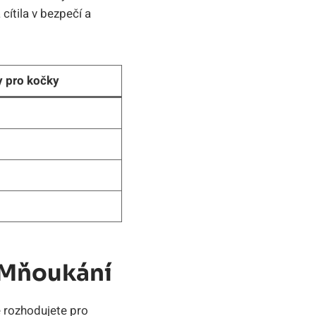
cítila v bezpečí a
y pro kočky
e Mňoukání
e rozhodujete pro