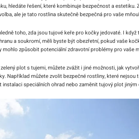
, hledáte řešení, které kombinuje bezpečnost a estetiku. Z
volba, ale je tato rostlina skutečně bezpečná pro vaše mňou
hledně toho, zda jsou tujové keře pro kočky jedovaté. I když
ranu a soukromí, měli byste být obezřetní, pokud vaše koč
by mohlo způsobit potenciální zdravotní problémy pro vaše m
elený plot s tujemi, můžete zvážit i jiné možnosti, jak vytv
y. Například můžete zvolit bezpečné rostliny, které nejsou t
instalaci speciálních ohrad nebo zaměnit tujový plot jiným