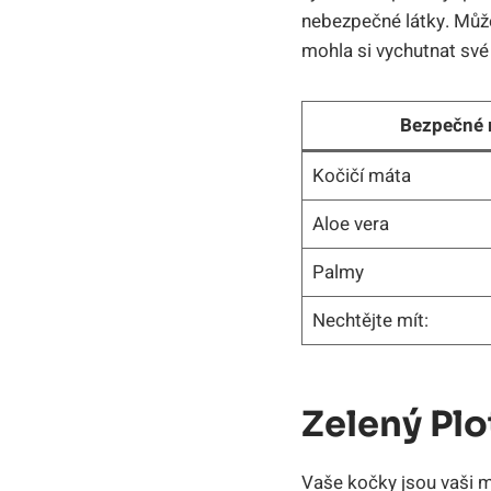
nebezpečné látky. Můžet
mohla si vychutnat své 
Bezpečné r
Kočičí máta
Aloe vera
Palmy
Nechtějte mít:
Zelený Pl
Vaše kočky jsou vaši mi