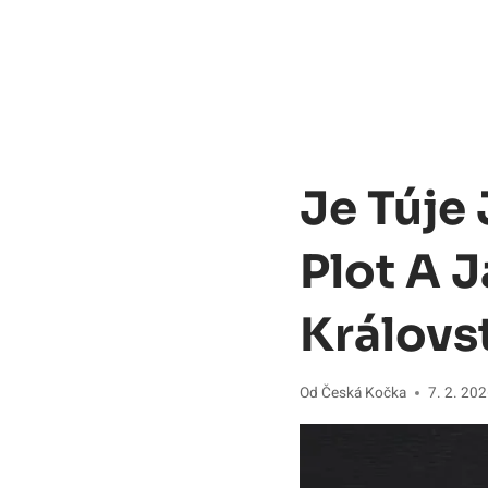
Je Túje
Plot A 
Královs
Od
Česká Kočka
7. 2. 20