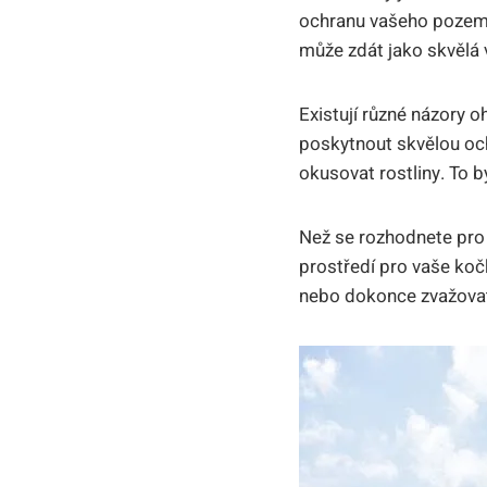
ochranu vašeho pozemku
může zdát jako skvělá 
Existují různé názory o
poskytnout skvělou och
okusovat rostliny. To 
Než se rozhodnete pro z
prostředí pro vaše kočk
nebo dokonce zvažovat 