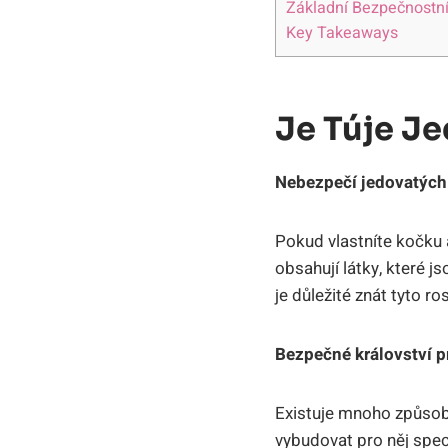
Základní Bezpečnostní
Key Takeaways
Je Túje J
Nebezpečí jedovatých 
Pokud vlastníte kočku a
obsahují látky, které 
je důležité znát tyto ro
Bezpečné království p
Existuje mnoho způsobů
vybudovat pro něj spec