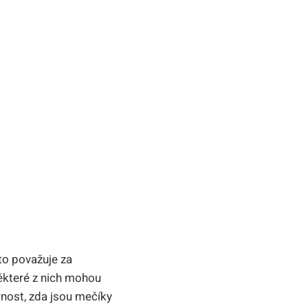
to považuje za
ěkteré z nich mohou
rnost, zda jsou mečíky