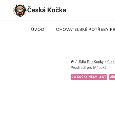
Přeskočit
Česká Kočka
na
obsah
ÚVOD
CHOVATELSKÉ POTŘEBY P
/
Jídlo Pro Kočky
/
Co k
Prostředí pro Mňoukání!
CO KOČKY NESMÍ JÍST
JÍ