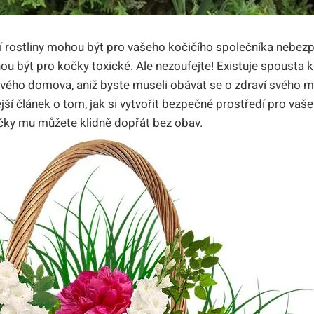
í rostliny mohou být pro vašeho kočičího společníka nebez
u být pro kočky toxické. Ale nezoufejte! Existuje spousta k
vého domova, aniž byste museli obávat se o zdraví svého mň
jší článek o tom, jak si vytvořit bezpečné prostředí pro va
ičky mu můžete klidně dopřát bez obav.