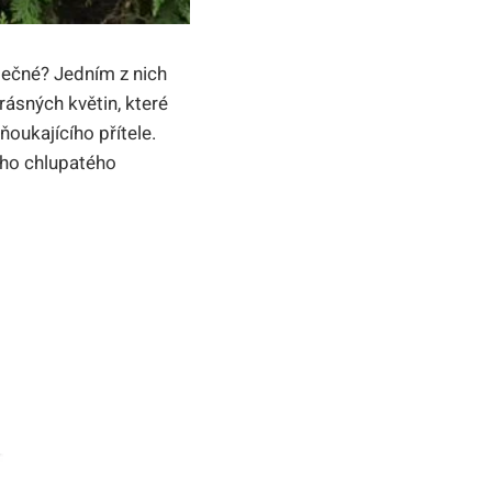
pečné? Jedním z nich
rásných květin, které
oukajícího přítele.
šeho chlupatého