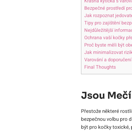
Krásná kytička s varo
Bezpečné prostředí p
Jak rozpoznat jedovaté
Tipy pro zajištění bez
Nejdůležitější informa
Ochrana vaší kočky př
Proč byste měli být ob
Jak minimalizovat rizi
Varování a doporučení
Final Thoughts
Jsou Mečí
Přestože některé rostl
bezpečnou volbu pro do
být pro kočky toxické,