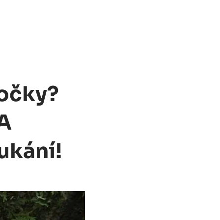
Kočky?
 A
ukání!