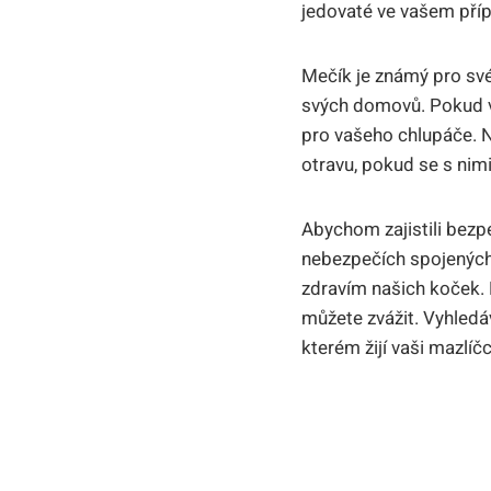
jedovaté ve vašem pří
Mečík je známý pro své 
svých domovů. Pokud vš
pro vašeho chlupáče. N
otravu, pokud se s nimi
Abychom zajistili bezp
nebezpečích spojených 
zdravím našich koček. P
můžete zvážit. Vyhledá
kterém žijí vaši mazlíčc