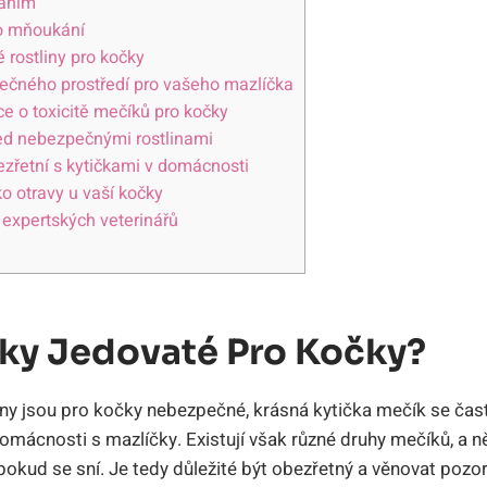
váním
ro mňoukání
 rostliny pro kočky
pečného prostředí pro vašeho mazlíčka
ce o toxicitě mečíků pro kočky
ed nebezpečnými rostlinami
ezřetní s kytičkami v domácnosti
ko otravy u vaší kočky
 expertských veterinářů
ky Jedovaté Pro Kočky?
iny jsou pro kočky nebezpečné, krásná kytička mečík se čas
mácnosti s mazlíčky. Existují však různé druhy mečíků, a n
 pokud se sní. Je tedy důležité být obezřetný a věnovat pozo