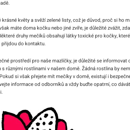
padě.
krásné květy a svěží zelené listy, což je důvod, proč si ho m
ak máte doma kočku nebo jiné zvíře, je důležité zvážit, zda
ěkteré druhy mečíků obsahují látky toxické pro kočky, kte
 přijdou do kontaktu.
ečné prostředí pro naše mazlíčky, je důležité se informovat
s různými rostlinami v našem domě. Žádná rostlina by nemě
okud si však přejete mít mečíky v domě, existují i bezpečné 
vejte informace od odborníků a vždy buďte opatrní, co dávát
i.