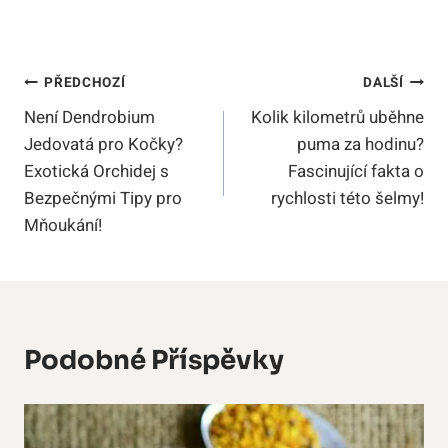
Navigace
PŘEDCHOZÍ
DALŠÍ
Není Dendrobium
Kolik kilometrů uběhne
Pro
Jedovatá pro Kočky?
puma za hodinu?
Příspěvek
Exotická Orchidej s
Fascinující fakta o
Bezpečnými Tipy pro
rychlosti této šelmy!
Mňoukání!
Podobné Příspěvky