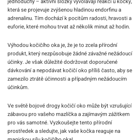
jednoduchý – aktivní složky vyvolávají reakci u kočky,
která se projevuje zvýšenou hladinou endorfinu a
adrenalinu. Tím dochází k pocitům radosti, hravosti a
euforie, které mohou trvat až několik minut až hodin.
Výhodou kočičího oka je, že je to zcela přírodní
produkt, který nezpůsobuje žádné závažné nežádoucí
účinky. Je však důležité dodržovat doporučené
dávkování a nepodávat kočičí oko příliš často, aby se
zamezilo ztrátě účinnosti a případným nežádoucím
účinkům.
Ve světě bojové drogy kočičí oko může být vzrušující
zábavou pro vašeho mazlíčka a zajímavým zážitkem
pro vás samotné. Vyzkoušejte tento přírodní
prostředek a sledujte, jak vaše kočka reaguje na
magickou sílu kočičího oka!