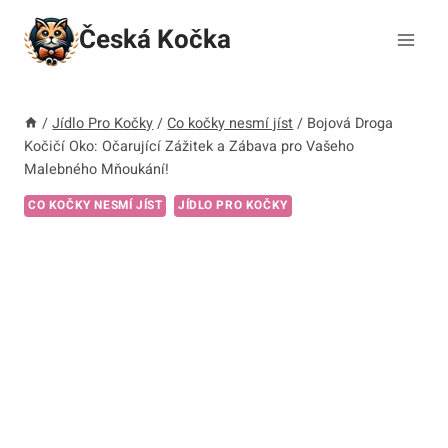
Přeskočit
Česká Kočka
na
obsah
/
Jídlo Pro Kočky
/
Co kočky nesmí jíst
/
Bojová Droga
Kočičí Oko: Očarující Zážitek a Zábava pro Vašeho
Malebného Mňoukání!
CO KOČKY NESMÍ JÍST
JÍDLO PRO KOČKY