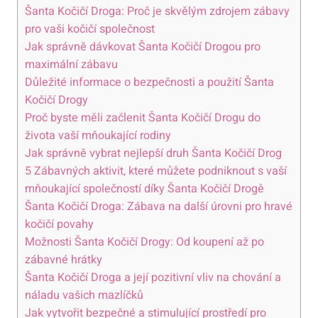
Šanta ​Kočičí Droga: Proč je⁢ skvělým zdrojem zábavy
pro vaši kočičí společnost
Jak správně dávkovat Šanta ⁣Kočičí ⁤Drogou pro
maximální zábavu
Důležité informace ⁢o‌ bezpečnosti a použití‍ Šanta
Kočičí ‍Drogy
Proč⁢ byste měli začlenit Šanta Kočičí⁢ Drogu do
života vaší mňoukající rodiny
Jak správně vybrat nejlepší⁤ druh​ Šanta⁣ Kočičí Drog
5 Zábavných aktivit, které můžete podniknout s vaší
mňoukající ⁤společností díky Šanta Kočičí Drogě
Šanta Kočičí ​Droga: Zábava na⁣ další úrovni pro hravé
kočičí povahy
Možnosti Šanta Kočičí‍ Drogy: Od koupení až‍ po
zábavné hrátky
Šanta Kočičí ⁤Droga a její pozitivní vliv na chování⁢ a⁤
náladu vašich mazlíčků
Jak vytvořit bezpečné ⁤a stimulující ‌prostředí pro