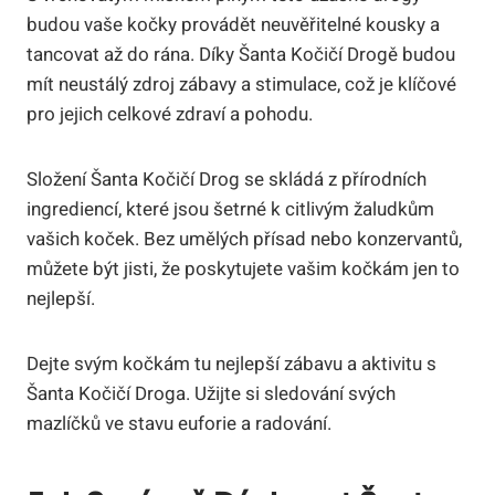
budou vaše kočky provádět neuvěřitelné kousky ⁢a⁢
tancovat až do rána. Díky Šanta ​Kočičí Drogě budou
mít neustálý⁤ zdroj zábavy a stimulace, což⁤ je klíčové
pro jejich celkové‍ zdraví ​a pohodu.
Složení Šanta ‌Kočičí ​Drog se‍ skládá z přírodních
ingrediencí, ⁣které jsou ​šetrné ‍k citlivým žaludkům
vašich koček. Bez umělých přísad nebo‌ konzervantů,⁣
můžete​ být jisti, že poskytujete vašim kočkám jen to​
nejlepší.
Dejte svým kočkám tu ⁤nejlepší zábavu a aktivitu s
Šanta Kočičí Droga. Užijte si‍ sledování svých
mazlíčků ve stavu euforie a radování.