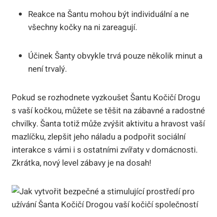
Reakce na Šantu mohou být individuální a ne
všechny kočky⁤ na ni zareagují.
Účinek Šanty⁤ obvykle trvá pouze několik minut a
není trvalý.
Pokud se​ rozhodnete vyzkoušet⁤ Šantu​ Kočičí‌ Drogu
s vaší kočkou, ‌můžete se těšit ‍na zábavné a ​radostné⁣
chvilky. Šanta​ totiž může zvýšit ​aktivitu a hravost ⁣vaší
mazlíčku,⁤ zlepšit jeho náladu a podpořit sociální
interakce s vámi i s ostatními zvířaty v domácnosti.
Zkrátka, ​nový level zábavy je na dosah!