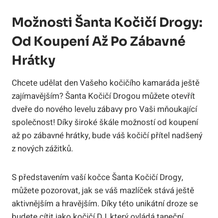
Možnosti Šanta Kočičí‍ Drogy:
Od Koupení Až‍ Po Zábavné
Hrátky
Chcete udělat den Vašeho kočičího kamaráda ještě
zajímavějším? Šanta Kočičí Drogou můžete otevřít
dveře do nového levelu⁣ zábavy pro Vaši mňoukající‍
společnost! Díky široké⁢ škále možností od koupení
až po zábavné hrátky,‍ bude váš kočičí přítel nadšený
z nových zážitků.
S představením⁢ vaší kočce Šanta​ Kočičí⁢ Drogy,
‌můžete pozorovat, jak se váš⁢ mazlíček ⁣stává ⁤ještě
aktivnějším a hravějším. Díky této unikátní⁤ droze ‌se​
budete cítit ⁤jako ‍kočičí DJ, který ovládá taneční⁢