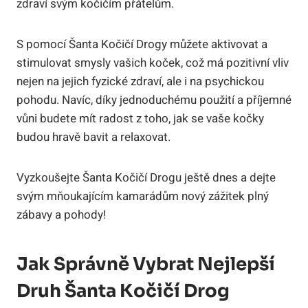
zdraví svým ​kočičím přátelům.
S pomocí Šanta Kočičí Drogy můžete aktivovat a
stimulovat smysly vašich koček, což má pozitivní vliv‍
nejen ⁤na jejich ‌fyzické zdraví, ale⁤ i na psychickou
pohodu. Navíc, díky jednoduchému použití a příjemné
‍vůni budete‌ mít radost z toho, jak ‌se vaše kočky
budou hravě bavit⁢ a relaxovat.
Vyzkoušejte Šanta Kočičí Drogu ještě⁤ dnes a‍ dejte
svým mňoukajícím ​kamarádům nový zážitek plný
zábavy a pohody!
Jak Správně Vybrat Nejlepší⁤
Druh​ Šanta⁣ Kočičí Drog