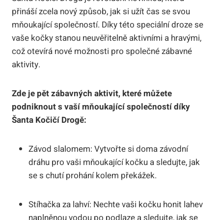
⁤přináší ​zcela nový způsob, jak‍ si užít čas se⁤ svou
mňoukající společností. Díky této ⁣speciální​ droze se
vaše kočky stanou neuvěřitelně aktivními a hravými,
což otevírá nové možnosti pro ⁤společné zábavné
aktivity.
Zde je pět‌ zábavných aktivit, které můžete
podniknout s vaší mňoukající společností díky
⁢Šanta Kočičí Drogě:
Závod ‌slalomem:​ Vytvořte si doma ‍závodní
dráhu pro​ vaši mňoukající kočku ‌a sledujte, jak
se s chutí prohání kolem překážek.
Stíhačka ⁢za lahví:​ Nechte vaši kočku honit⁢ lahev
‍naplněnou vodou po podlaze a sledujte, jak ‍se