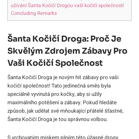
užívání Šanta Kočičí Drogou vaší kočičí společností
Concluding Remarks
Šanta ​Kočičí Droga: Proč Je⁢
Skvělým Zdrojem Zábavy Pro
Vaši Kočičí Společnost
Šanta Kočičí Droga je ‍novým hit zábavy pro ​vaši‌
kočičí společnost! Tato jedinečná směs byla
speciálně vyvinutá ⁤pro kočky, ‌aby si užily
maximálního⁤ potěšení a zábavy.⁣ Pokud ⁣hledáte⁤
způsob, jak udělat své mňoukající přátelé šťastné,‍
Šanta Kočičí Droga je tou správnou⁢ volbou.
S⁤ vrchovatým miskem plným této úžasné drogy