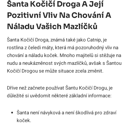
Šanta Kočičí ⁤Droga A Její
Pozitivní Vliv Na Chování⁢ A⁤
Náladu Vašich Mazlíčků
Šanta ⁣Kočičí Droga, známá také jako Catnip,‍ je
rostlina⁤ z⁢ čeledi​ máty, která‍ má pozoruhodný vliv ⁣na
chování a náladu koček. ​Mnoho majitelů si stěžuje na
nudu a neukázněnost‌ svých mazlíčků, ​avšak s Šantou
Kočičí Drogou se může situace ‌zcela změnit.
Dříve než začnete používat Šantu Kočičí Drogu, je
důležité​ si‍ uvědomit některé⁤ základní informace:
Šanta není návyková a není škodlivá pro zdraví
koček.