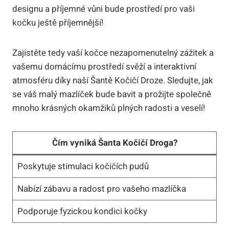
designu a příjemné vůni bude prostředí⁣ pro vaši
kočku⁤ ještě příjemnější!
Zajistěte⁢ tedy⁣ vaší kočce nezapomenutelný zážitek a
vašemu domácímu prostředí svěží a interaktivní
atmosféru díky naší Šantě Kočičí Droze. Sledujte, jak
se váš malý mazlíček bude bavit a⁤ prožijte společně
⁢mnoho krásných ⁤okamžiků plných radosti a veselí!
Čím vyniká Šanta Kočičí Droga?
Poskytuje ​stimulaci kočičích pudů
Nabízí‌ zábavu a radost pro vašeho‍ mazlíčka
Podporuje‍ fyzickou kondici kočky