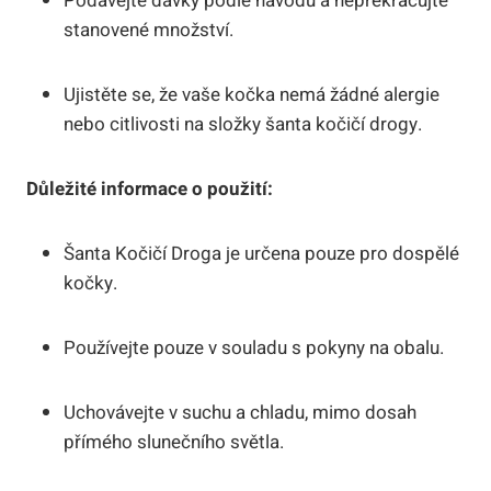
Podávejte dávky podle návodu a nepřekračujte
stanovené množství.
Ujistěte ‍se, že vaše ‌kočka nemá žádné ⁣alergie⁤
nebo citlivosti na ​složky⁢ šanta kočičí drogy.
Důležité⁣ informace o použití:
Šanta⁣ Kočičí Droga ​je určena pouze pro dospělé
kočky.
Používejte pouze​ v souladu s pokyny na obalu.
Uchovávejte v suchu a chladu, mimo ​dosah
⁤přímého slunečního ‍světla.