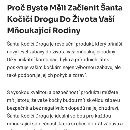
Proč⁢ Byste Měli Začlenit Šanta
Kočičí⁢ Drogu Do Života Vaší
Mňoukající Rodiny
Šanta Kočičí Droga ⁣je⁤ revoluční ‍produkt, který přináší
nový level zábavy do ‍života vaší ⁤mňoukající rodiny.
Díky unikátní kombinaci bylin ⁢a přírodních látek
poskytuje vašim kočkám nejen výbornou ⁣zábavu,‌ ale
také ‍podporuje jejich pohyb a zdraví.
S vysokou kvalitou a ⁣bezpečností produktu můžete
mít jistotu, že vaše⁢ kočky ‌budou mít skvělou‍ zábavu
bezpečně‌ a bez negativních dopadů na jejich zdraví.
Šanta Kočičí Droga je ideální volbou pro každou ​
mňoukající společnost, která si chce dopřát ‌zábavu a