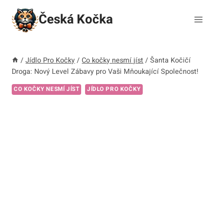
Přeskočit
Česká Kočka
na
obsah
/
Jídlo Pro Kočky
/
Co kočky nesmí jíst
/
Šanta Kočičí
Droga: Nový Level Zábavy pro Vaši Mňoukající Společnost!
CO KOČKY NESMÍ JÍST
JÍDLO PRO KOČKY