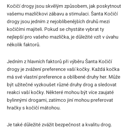
Kočičí drogy⁤ jsou skvělým způsobem, jak poskytnout
vašemu mazlíčkovi zábavu a ⁤stimulaci. ​Šanta Kočičí
‌drogy jsou jedním ⁣z ​nejoblíbenějších​ druhů mezi
kočičími majiteli. Pokud⁣ se chystáte vybrat ty
nejlepší ⁢pro vašeho mazlíčka,​ je důležité vzít v úvahu
několik ⁢faktorů.
Jedním z hlavních faktorů při výběru Šanta Kočičí
⁣drogy je⁤ zvážení preference vaší kočky.​ Každá kočka
má⁢ své vlastní preference ‍a oblíbené druhy⁤ her. Může
být užitečné vyzkoušet ‌různé⁣ druhy drog a sledovat
reakci vaší kočky. Některé ⁢mohou ⁤být více zaujaté
bylinnými drogami, zatímco jiní ⁢mohou preferovat
hračky s kočičí mátohou.
Je také důležité zvážit bezpečnost⁢ a ​kvalitu drog.