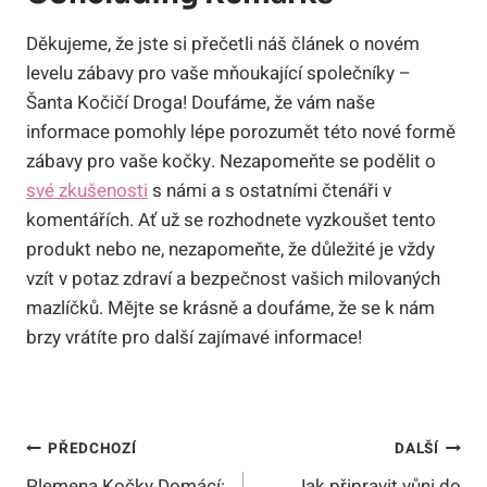
Děkujeme, že ⁢jste si přečetli náš článek​ o novém‌
levelu zábavy pro vaše mňoukající ‍společníky –
Šanta Kočičí Droga! Doufáme,​ že vám ⁤naše
informace pomohly ⁣lépe‍ porozumět‌ této ‍nové ⁤formě‍
zábavy pro ⁣vaše kočky. Nezapomeňte se podělit o
své zkušenosti
⁣s námi a s⁣ ostatními čtenáři v
komentářích. Ať už se ‍rozhodnete vyzkoušet tento
produkt nebo ne, nezapomeňte, že důležité je vždy
vzít v potaz zdraví a bezpečnost ​vašich milovaných
mazlíčků. Mějte se⁣ krásně a doufáme, že se k nám ​
brzy ‍vrátíte pro ‍další zajímavé informace!
Navigace
PŘEDCHOZÍ
DALŠÍ
Plemena Kočky Domácí:
Jak připravit vůni do