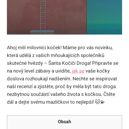
Ahoj⁣ milí milovníci koček! Máme pro vás novinku,
která udělá z vašich mňoukajících společníků
skutečné ⁣hvězdy – Šanta Kočičí Droga! ⁤Připravte se
na ‍nový level zábavy a uvidíte,
jak se
vaše kočky
doslova ⁤rozhoukají ‌nadšením. Nechte se inspirovat
naší ⁢recenzí a zjistěte, proč by měla⁣ být tato droga
nezbytnou součástí vašeho ⁤života s ⁣kočkou. Čtěte
dál a dejte svému mazlíčkovi‍ to nejlepší! 🐱💫
Obsah