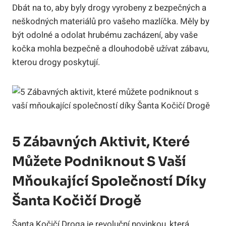
Dbát na⁤ to, aby byly drogy ⁢vyrobeny z bezpečných ⁢a​
neškodných materiálů⁤ pro vašeho mazlíčka. Měly ‍by
‌být⁢ odolné a ​odolat hrubému zacházení, aby vaše⁣
kočka mohla bezpečně a dlouhodobě užívat zábavu,
kterou drogy‍ poskytují.
5 Zábavných Aktivit, Které
Můžete Podniknout S Vaší
Mňoukající ⁤společností Díky
Šanta Kočičí Drogě
Šanta Kočičí⁤ Droga je ⁣revoluční novinkou, která