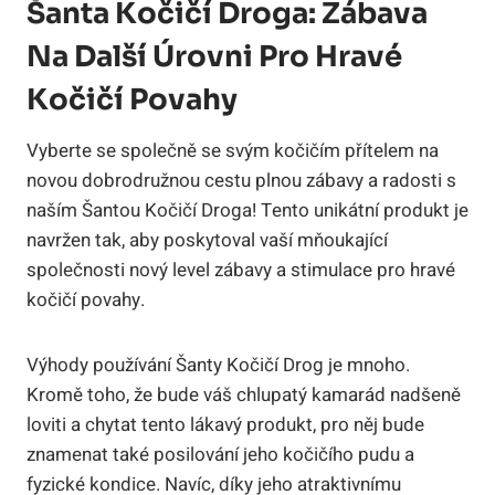
Šanta Kočičí ​Droga: Zábava
Na⁣ Další Úrovni Pro Hravé
Kočičí Povahy
Vyberte se společně se⁣ svým⁤ kočičím přítelem ⁤na
novou dobrodružnou cestu plnou zábavy a radosti s
naším Šantou Kočičí Droga! ⁤Tento unikátní produkt je
‌navržen tak, aby ⁣poskytoval vaší mňoukající⁤
společnosti nový level zábavy a stimulace pro hravé
kočičí povahy.
Výhody používání⁢ Šanty Kočičí Drog ⁣je mnoho.
‍Kromě toho,⁢ že bude‌ váš chlupatý kamarád nadšeně
loviti a chytat tento lákavý​ produkt, pro něj bude
znamenat také posilování jeho kočičího pudu ‍a
fyzické ‌kondice. Navíc, díky jeho atraktivnímu