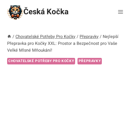
Přeskočit
Česká Kočka
na
obsah
/
Chovatelské Potřeby Pro Kočky
/
Přepravky
/
Nejlepší
Přepravka pro Kočky XXL: Prostor a Bezpečnost pro Vaše
Velké Mlsné Mňoukání!
CHOVATELSKÉ POTŘEBY PRO KOČKY
PŘEPRAVKY