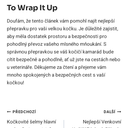
To Wrap It Up
Doufám, že tento článek vám pomohl najít nejlepší
přepravku pro vaši velkou kočku. Je důležité zajistit,
aby měla dostatek prostoru a bezpečnosti pro
pohodlný převoz vašeho mlsného mňoukání. S
správnou přepravkou se váš kočičí kamarád bude
cítit bezpečně a pohodlně, ať už jste na cestách nebo
u veterináře. Děkujeme za čtení a přejeme vám
mnoho spokojených a bezpečných cest s vaší
kočkou!
Navigace
PŘEDCHOZÍ
DALŠÍ
Kočkovité šelmy hlavní
Nejlepší Venkovní
Pro