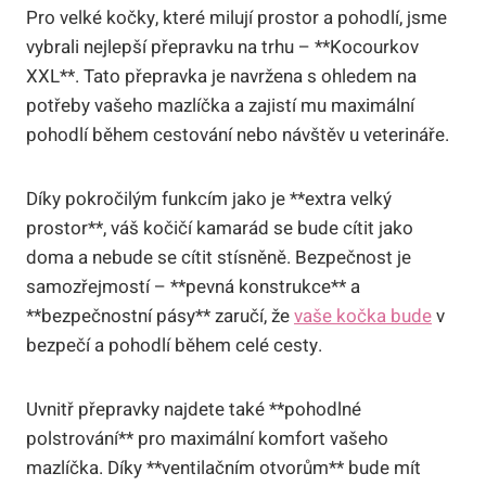
Pro velké kočky, které milují prostor a pohodlí, jsme
vybrali nejlepší přepravku na trhu – **Kocourkov
XXL**. Tato přepravka je navržena s ohledem na
potřeby vašeho mazlíčka a zajistí mu maximální
pohodlí během cestování nebo návštěv u veterináře.
Díky pokročilým funkcím jako je **extra velký
prostor**, váš kočičí kamarád se bude cítit jako
doma a nebude se cítit stísněně. Bezpečnost je
samozřejmostí – **pevná konstrukce** a
**bezpečnostní pásy** zaručí, že
vaše kočka bude
v
bezpečí a pohodlí během celé cesty.
Uvnitř přepravky najdete také **pohodlné
polstrování** pro maximální komfort vašeho
mazlíčka. Díky **ventilačním otvorům** bude mít