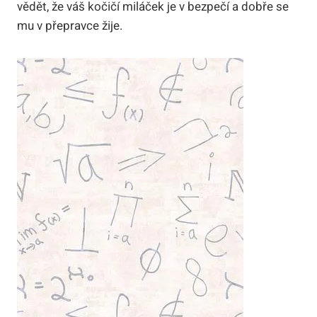
vědět, že váš kočičí miláček je v bezpečí a dobře se
mu v přepravce žije.