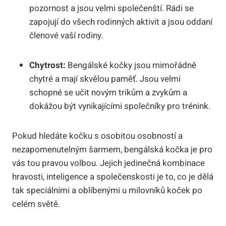
pozornost a jsou velmi společenští. Rádi ⁤se⁤
zapojují ⁣do všech rodinných aktivit a jsou oddaní
členové vaší rodiny.
Chytrost:
Bengálské kočky jsou mimořádně
chytré‍ a mají skvělou paměť. Jsou velmi
schopné se učit novým ‍trikům a zvykům‍ a
dokážou být vynikajícími společníky pro trénink.
Pokud hledáte kočku s osobitou osobností a
nezapomenutelným šarmem, bengálská‌ kočka je ‍pro
vás tou pravou ⁤volbou. Jejich ⁢jedinečná kombinace
hravosti, inteligence a společenskosti je ⁤to, co je ⁣dělá
tak speciálními a⁣ oblíbenými‍ u milovníků koček po
⁣celém světě.