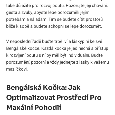
také důležité​ pro rozvoj poutu. Pozorujte její chování,
gesta a zvuky, abyste lépe porozuměli jejím
potřebám a náladám. Tím se budete⁢ cítit prostorů
blíže k sobě​ a ⁣budete schopni se ⁤lépe dorozumět.
V neposlední řadě buďte trpěliví a ⁣láskyplní ke své
⁣Bengálské‌ kočce. Každá kočka‍ je jedinečná ⁤a přístup
k⁣ rozvíjení poutu s ní by měl být individuální. Buďte⁢
porozumění, pozorní a ‌vždy⁤ jednejte z lásky ​k vašemu
mazlíčkovi.
Bengálská Kočka: Jak
⁤optimalizovat Prostředí​ Pro‍
Maxální Pohodlí