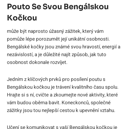
‌pouto Se Svou Bengálskou
Kočkou
‍může být naprosto‌ úžasný⁤ zážitek, ‍který vám
pomůže lépe​ porozumět její ​unikátní osobnosti.
Bengálské kočky jsou ‌známé ⁣svou hravostí, energií ⁤a
nezávislostí, a je ‍důležité najít způsob, jak tuto
osobnost dokonale rozvíjet.
Jedním z klíčových prvků pro posílení poutu s
Bengálskou kočkou je trávení kvalitního⁤ času spolu.
Hrajte⁤ si s ní, cvičte a zkoumejte ‌nové aktivity, které
vám budou oběma bavit. Koneckonců, společné‍
zážitky jsou tou nejlepší cestou k upevnění ‌vztahu.
Učení se komunikovat s vaší ⁤Bengálskou kočkou je