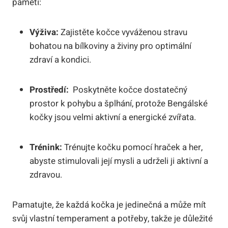
paměti:
Výživa:
Zajistěte kočce vyváženou stravu
bohatou na bílkoviny a živiny pro ‍optimální
zdraví​ a kondici.
Prostředí:
⁣ Poskytněte kočce ​dostatečný
prostor k pohybu a šplhání, protože Bengálské
kočky jsou velmi‌ aktivní a ⁣energické zvířata.
Trénink:
⁣Trénujte kočku pomocí hraček‍ a ⁢her,‍
abyste stimulovali její‌ mysli a udrželi ⁢ji aktivní ‌a
zdravou.
Pamatujte, že každá ⁢kočka je jedinečná a může ⁤mít
svůj‌ vlastní ⁣temperament a potřeby, takže je důležité