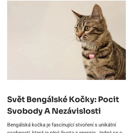
Svět Bengálské Kočky: Pocit
Svobody A ​nezávislosti
Bengálská kočka je ⁤fascinující stvoření s unikátní
osobností, která ​je plná života a energie. Jedná se o