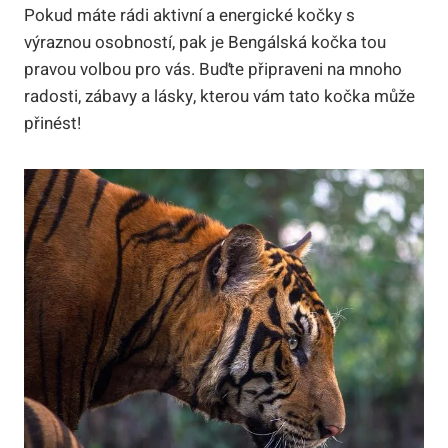
Pokud máte rádi ‍aktivní a energické kočky s
výraznou osobností, pak je Bengálská kočka tou
pravou⁢ volbou pro vás. Buďte ⁤připraveni na mnoho
radosti, zábavy ​a lásky, ⁢kterou ⁤vám tato kočka může‍
přinést!