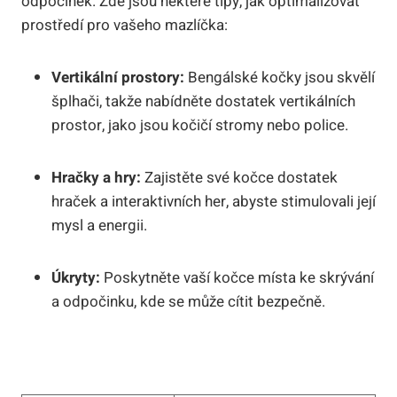
odpočinek.⁣ Zde ⁢jsou ⁤některé tipy, ‌jak optimalizovat
prostředí‍ pro vašeho mazlíčka:
Vertikální prostory:
​Bengálské kočky jsou​ skvělí
‌šplhači, takže nabídněte ⁢dostatek vertikálních
prostor, jako jsou kočičí stromy‍ nebo police.
Hračky a⁣ hry:
Zajistěte své kočce dostatek
hraček a interaktivních her, ⁤abyste stimulovali její‍
mysl a energii.
Úkryty:
Poskytněte vaší kočce místa ke⁤ skrývání‌
a odpočinku, ⁢kde⁣ se ⁤může‍ cítit⁢ bezpečně.
​ ⁣