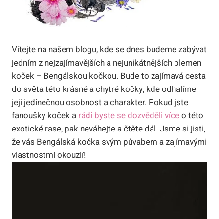
Vítejte na našem blogu, kde se dnes budeme zabývat‍
jedním z nejzajímavějších a‌ nejunikátnějších plemen
koček – Bengálskou ⁣kočkou. Bude ⁣to zajímavá cesta‌
do světa této krásné a chytré kočky, kde odhalíme
její jedinečnou osobnost a charakter. Pokud jste
fanoušky koček a
rádi byste se dozvěděli více
o této
exotické ⁣rase,⁤ pak neváhejte a čtěte dál. Jsme si⁢ jisti,
že vás Bengálská kočka svým půvabem a zajímavými
‌vlastnostmi okouzlí!