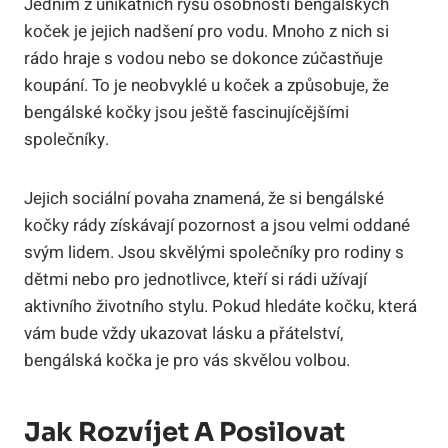
Jedním z unikátních rysů osobnosti ⁣bengálských
koček je⁣ jejich⁤ nadšení ​pro⁤ vodu. Mnoho z nich⁤ si
rádo hraje s vodou nebo se ​dokonce zúčastňuje‍
koupání. To ​je neobvyklé u koček a způsobuje, že‍
bengálské kočky ⁢jsou​ ještě fascinujícějšími
společníky.
Jejich sociální povaha ​znamená,​ že si bengálské
kočky⁢ rády získávají ‍pozornost ⁤a ​jsou velmi oddané
svým lidem. Jsou skvělými společníky pro rodiny s
dětmi​ nebo pro ⁤jednotlivce, kteří si rádi užívají
aktivního životního ⁢stylu. Pokud​ hledáte kočku, která⁢
vám bude vždy ukazovat lásku a přátelství,
bengálská kočka je pro⁣ vás skvělou volbou.
Jak Rozvíjet A Posilovat