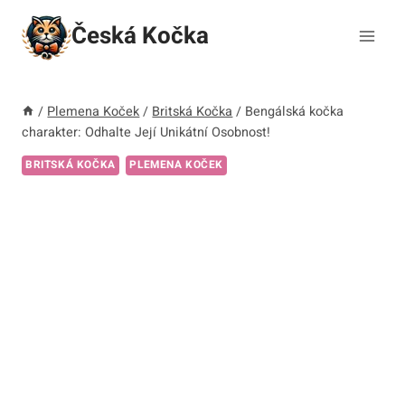
Přeskočit
Česká Kočka
na
obsah
/
Plemena Koček
/
Britská Kočka
/
Bengálská kočka
charakter: Odhalte Její Unikátní Osobnost!
BRITSKÁ KOČKA
PLEMENA KOČEK