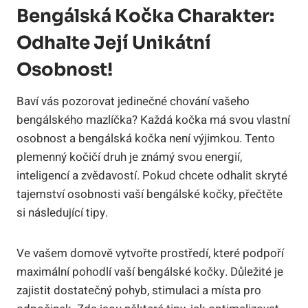
Bengálská Kočka⁤ Charakter:
Odhalte‍ Její Unikátní
Osobnost!
Baví ⁢vás pozorovat ⁣jedinečné chování vašeho
bengálského mazlíčka? Každá kočka⁣ má ‌svou vlastní
⁤osobnost ⁤a⁣ bengálská kočka není výjimkou. Tento⁤
plemenný kočičí druh je‌ známý ⁤svou energií,
⁣inteligencí a​ zvědavostí. Pokud chcete⁢ odhalit skryté
‌tajemství osobnosti vaší bengálské kočky, přečtěte
si následující ​tipy.
Ve vašem domově vytvořte prostředí, ⁢které podpoří
‌maximální ⁢pohodlí ⁣vaší bengálské kočky. ⁤Důležité je
zajistit dostatečný pohyb,‍ stimulaci a místa pro