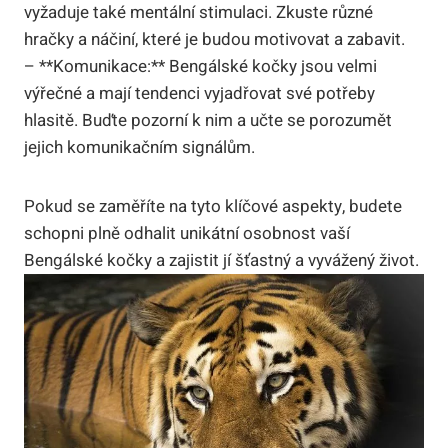
vyžaduje ⁢také mentální stimulaci. Zkuste různé
hračky a náčiní,⁢ které je budou‌ motivovat a zabavit.
– **Komunikace:** Bengálské kočky jsou velmi⁤
výřečné a mají tendenci vyjadřovat⁣ své potřeby
hlasitě. ⁢Buďte pozorní k nim a učte se porozumět‌
jejich komunikačním ​signálům.
Pokud ‍se‌ zaměříte na tyto klíčové aspekty, budete
schopni plně odhalit unikátní⁤ osobnost vaší ​
Bengálské kočky a zajistit⁢ jí šťastný a vyvážený ⁢život.