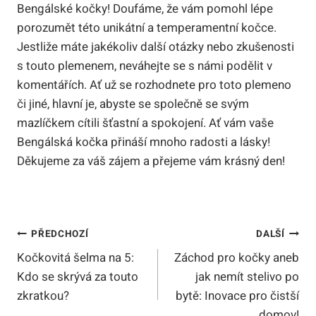
Bengálské kočky! Doufáme, že vám⁣ pomohl lépe
porozumět této unikátní a temperamentní kočce.
⁢Jestliže máte jakékoliv⁤ další otázky nebo zkušenosti
s touto plemenem, ​neváhejte se s námi podělit ⁢v
komentářích. Ať už ‍se rozhodnete pro toto plemeno
či jiné, hlavní je, abyste se společně se svým
mazlíčkem⁣ cítili ⁤šťastní a ⁣spokojení. ⁢Ať vám vaše
Bengálská ⁤kočka přináší mnoho radosti a lásky!‌
Děkujeme za⁢ váš zájem‌ a přejeme vám krásný den!
Navigace
PŘEDCHOZÍ
DALŠÍ
Kočkovitá šelma na 5:
Záchod pro kočky aneb
Pro
Kdo se skrývá za touto
jak nemít stelivo po
Příspěvek
zkratkou?
bytě: Inovace pro čistší
domov!