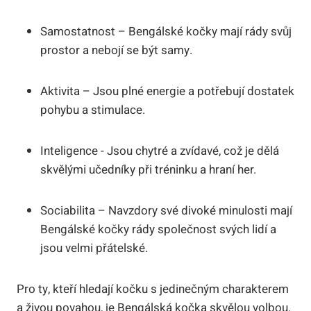
Samostatnost – Bengálské ⁢kočky ‍mají ⁤rády svůj
prostor ​a nebojí se být samy.
Aktivita – Jsou plné energie a potřebují dostatek
pohybu a stimulace.
Inteligence ‌- Jsou chytré ‍a zvídavé, ⁢což je⁣ dělá
skvělými učedníky při tréninku a ⁢hraní her.
Sociabilita – Navzdory své ‌divoké minulosti mají
Bengálské⁤ kočky rády​ společnost svých⁤ lidí a
‌jsou velmi přátelské.
Pro ty, kteří hledají kočku s jedinečným charakterem
a ⁤živou povahou, je Bengálská kočka skvělou volbou.