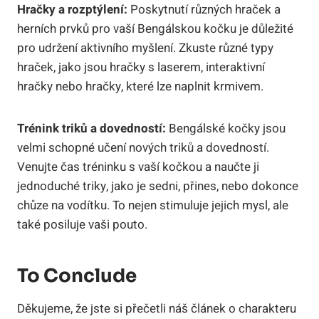
Hračky a rozptýlení:
Poskytnutí různých hraček a
herních prvků pro ⁤vaší Bengálskou kočku je důležité
pro udržení aktivního myšlení. Zkuste‍ různé ‌typy
hraček, jako jsou hračky s⁣ laserem, interaktivní
hračky nebo hračky, které ⁣lze naplnit krmivem.
Trénink⁣ triků a ⁣dovedností:
Bengálské⁣ kočky jsou
velmi schopné učení ⁤nových triků ​a dovedností.
Venujte čas tréninku⁤ s vaší kočkou a naučte ji
jednoduché ⁢triky, jako je sedni, přines, nebo dokonce
chůze​ na vodítku. ‍To‍ nejen stimuluje ⁤jejich mysl, ale
také posiluje vaši pouto.
To Conclude
Děkujeme, že⁣ jste si přečetli náš článek o charakteru