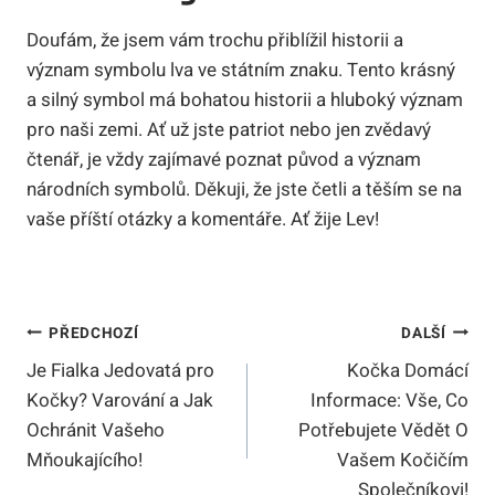
Doufám, že jsem vám trochu přiblížil historii a
význam symbolu lva ve státním znaku. Tento krásný
a silný symbol má bohatou historii a hluboký význam
pro naši zemi. Ať už jste patriot nebo jen zvědavý
čtenář, je vždy zajímavé poznat původ a význam
národních symbolů. Děkuji, že jste četli a těším se na
vaše příští otázky a komentáře. Ať žije Lev!
Navigace
PŘEDCHOZÍ
DALŠÍ
Je Fialka Jedovatá pro
Kočka Domácí
Pro
Kočky? Varování a Jak
Informace: Vše, Co
Příspěvek
Ochránit Vašeho
Potřebujete Vědět O
Mňoukajícího!
Vašem Kočičím
Společníkovi!