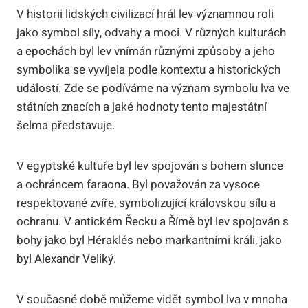
V historii lidských civilizací hrál lev významnou roli
jako symbol síly, odvahy a moci. V různých kulturách
a epochách byl lev vnímán různými způsoby a jeho
symbolika se vyvíjela podle kontextu a historických
událostí. Zde se podíváme na význam symbolu lva ve
státních znacích a jaké hodnoty tento majestátní
šelma představuje.
V egyptské kultuře byl lev spojován s bohem slunce
a ochráncem faraona. Byl považován za vysoce
respektované zvíře, symbolizující královskou sílu a
ochranu. V antickém Řecku a Římě byl lev spojován s
bohy jako byl Héraklés nebo markantními králi, jako
byl Alexandr Veliký.
V současné době můžeme vidět symbol lva v mnoha