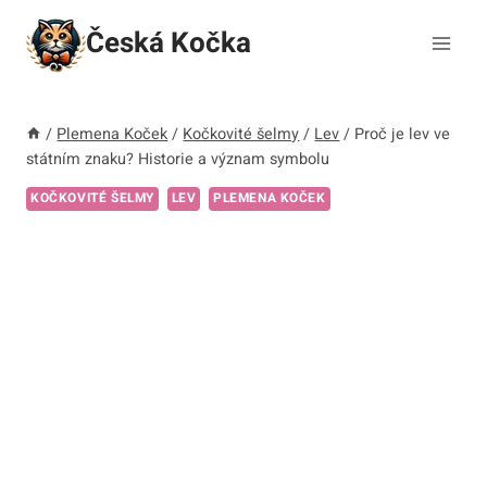
Přeskočit
Česká Kočka
na
obsah
/
Plemena Koček
/
Kočkovité šelmy
/
Lev
/
Proč je lev ve
státním znaku? Historie a význam symbolu
KOČKOVITÉ ŠELMY
LEV
PLEMENA KOČEK