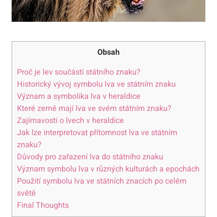
Obsah
Proč je lev součástí státního znaku?
Historický vývoj symbolu lva ve státním znaku
Význam a symbolika lva v heraldice
Které země mají lva ve svém státním znaku?
Zajímavosti o lvech v heraldice
Jak lze interpretovat přítomnost lva ve státním
znaku?
Důvody pro zařazení lva do státního znaku
Význam symbolu lva v různých kulturách a epochách
Použití symbolu lva ve státních znacích po celém
světě
Final Thoughts