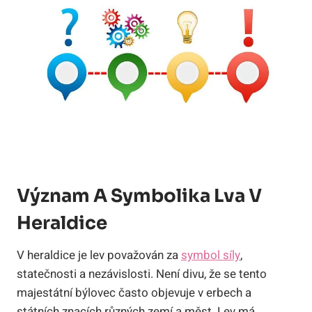
Význam A Symbolika Lva V
Heraldice
V heraldice je lev považován za
symbol síly
,
statečnosti a nezávislosti. Není divu, že se tento
majestátní býlovec často objevuje v erbech a
státních znacích různých zemí a měst. Lev má