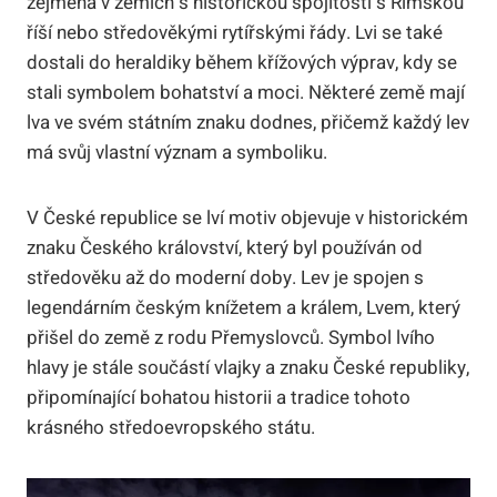
zejména v zemích s historickou spojitostí s Římskou
říší nebo středověkými rytířskými řády. Lvi se také
dostali do heraldiky během křížových výprav, kdy se
stali symbolem bohatství a moci. Některé země mají
lva ve svém státním znaku dodnes, přičemž každý lev
má svůj vlastní význam a symboliku.
V České republice se lví motiv objevuje v historickém
znaku Českého království, který byl používán od
středověku až do moderní doby. Lev je spojen s
legendárním českým knížetem a králem, Lvem, který
přišel do země z rodu Přemyslovců. Symbol lvího
hlavy je stále součástí vlajky a znaku České republiky,
připomínající bohatou historii a tradice tohoto
krásného středoevropského státu.