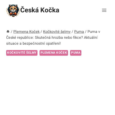
Přeskočit
Česká Kočka
na
obsah
/
Plemena Koček
/
Kočkovité šelmy
/
Puma
/
Puma v
České republice: Skutečná hrozba nebo fikce? Aktuální
situace a bezpečnostní opatření!
KOČKOVITÉ ŠELMY
PLEMENA KOČEK
PUMA