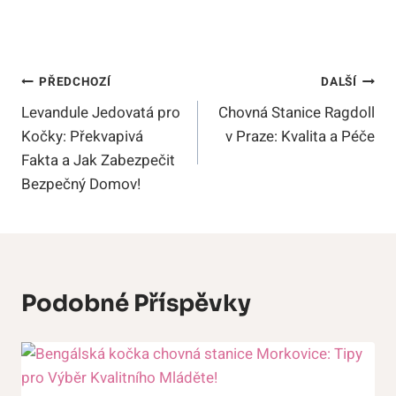
Navigace
PŘEDCHOZÍ
DALŠÍ
Levandule Jedovatá pro
Chovná Stanice Ragdoll
Pro
Kočky: Překvapivá
v Praze: Kvalita a Péče
Příspěvek
Fakta a Jak Zabezpečit
Bezpečný Domov!
Podobné Příspěvky