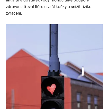
aktivita a dostatek vody mohou také podpořit
zdravou střevní flóru u vaší kočky a snížit riziko
zvracení.