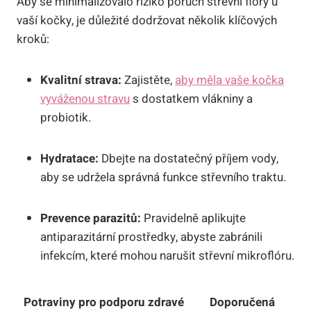
Aby se minimalizovalo riziko poruch střevní flóry u
vaší kočky, je důležité dodržovat několik klíčových
kroků:
Kvalitní strava:
Zajistěte,
aby měla vaše kočka
vyváženou stravu
s dostatkem vlákniny a
probiotik.
Hydratace:
Dbejte na dostatečný příjem vody,
aby se udržela správná funkce střevního traktu.
Prevence parazitů:
Pravidelně aplikujte
antiparazitární prostředky, abyste zabránili
infekcím, které mohou narušit střevní mikroflóru.
Potraviny pro podporu zdravé
Doporučená