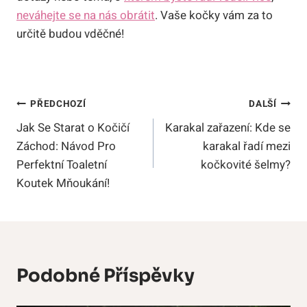
neváhejte se na nás obrátit
. Vaše kočky vám za to
určitě budou vděčné!
Navigace
PŘEDCHOZÍ
DALŠÍ
Jak Se Starat o Kočičí
Karakal zařazení: Kde se
Pro
Záchod: Návod Pro
karakal řadí mezi
Příspěvek
Perfektní Toaletní
kočkovité šelmy?
Koutek Mňoukání!
Podobné Příspěvky