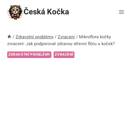
Přeskočit
Česká Kočka
na
obsah
/
Zdravotní problémy
/
Zvracení
/
Mikroflora kočky
zvracení: Jak podporovat zdravou střevní flóru u koček?
ZDRAVOTNÍ PROBLÉMY
ZVRACENÍ