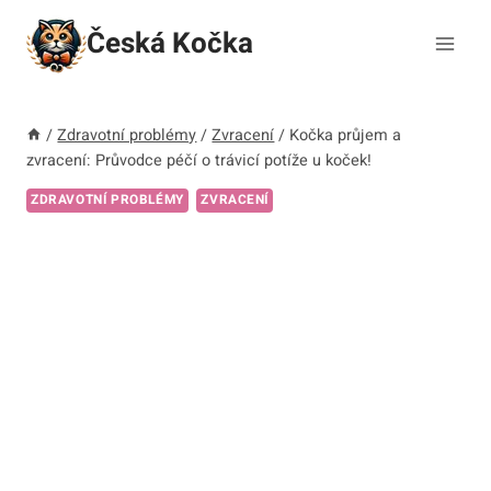
Přeskočit
Česká Kočka
na
obsah
/
Zdravotní problémy
/
Zvracení
/
Kočka průjem a
zvracení: Průvodce péčí o trávicí potíže u koček!
ZDRAVOTNÍ PROBLÉMY
ZVRACENÍ