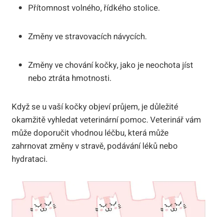
Přítomnost volného, řídkého ‍stolice.
Změny​ ve stravovacích návycích.
Změny ve chování ⁤kočky, jako je ‍neochota jíst
nebo ​ztráta ⁤hmotnosti.
Když‌ se⁣ u vaší kočky objeví průjem,​ je⁢ důležité
okamžitě‌ vyhledat veterinární pomoc. Veterinář‍ vám
‌může doporučit ‍vhodnou léčbu, která může
zahrnovat ‍změny v stravě, podávání léků nebo
⁣hydrataci.