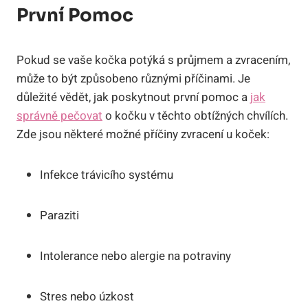
První Pomoc
Pokud se vaše kočka‌ potýká s průjmem⁢ a ​zvracením,
‌může ‍to být ⁢způsobeno různými příčinami. ⁣Je⁤
důležité vědět, jak poskytnout první pomoc a
jak
správně pečovat
o kočku v‍ těchto⁣ obtížných chvílích.
Zde ⁤jsou ⁢některé možné příčiny ⁢zvracení u ‌koček:
Infekce trávicího systému
Paraziti
Intolerance nebo alergie‌ na potraviny
Stres nebo úzkost