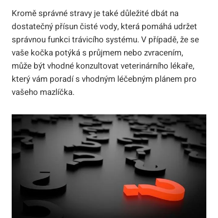
Kromě správné ‌stravy je ‌také důležité​ dbát na⁤
dostatečný přísun čisté⁢ vody,⁢ která pomáhá udržet
⁤správnou funkci trávicího systému. V případě, ⁣že⁢ se
‍vaše kočka potýká s průjmem ⁤nebo zvracením,⁢
může být ⁢vhodné‍ konzultovat veterinárního lékaře,
který ‍vám poradí s vhodným ‌léčebným plánem pro
vašeho mazlíčka.