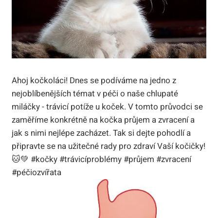
Ahoj kočkoláci! ‌Dnes se podíváme na‌ jedno z‌
nejoblíbenějších témat v péči o naše​ chlupaté
miláčky -⁣ trávicí potíže u koček.⁣ V tomto průvodci se
zaměříme konkrétně na kočka ‍průjem a zvracení​ a
jak s ⁣nimi nejlépe⁣ zacházet. Tak si dejte pohodlí a
připravte se na⁣ užitečné rady ‍pro zdraví Vaší kočičky!‌
🐱💚 #kočky #trávicíproblémy‍ #průjem #zvracení
⁣#péčiozvířata