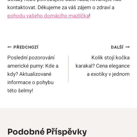
kontaktovat. ⁢Děkujeme⁣ za váš zájem o zdraví a
pohodu vašeho domácího mazlíčka
!
Navigace
PŘEDCHOZÍ
DALŠÍ
Poslední pozorování
Kolik stojí kočka
Pro
americké pumy: Kde a
karakal? Cena elegance
Příspěvek
kdy? Aktualizované
a exotiky v jednom
informace o pohybu
této šelmy!
Podobné Příspěvky