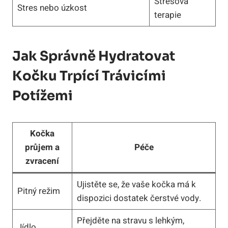
Stresová
Stres nebo úzkost
terapie
Jak ‌správně‌ Hydratovat
Kočku Trpící Trávicími⁤
Potížemi
Kočka
průjem a
Péče
⁢zvracení
Ujistěte se, že vaše kočka má k‌
Pitný režim
dispozici​ dostatek čerstvé ​vody.
Přejděte⁤ na ‍stravu⁣ s lehkým,
Jídlo