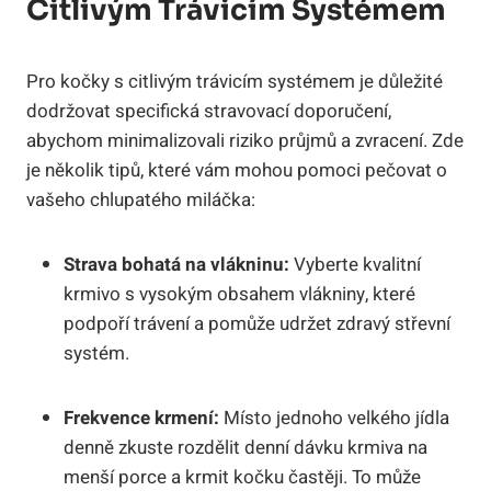
Citlivým⁤ Trávicím Systémem
Pro ⁤kočky⁢ s ‍citlivým trávicím systémem je důležité
dodržovat specifická stravovací‍ doporučení,
abychom minimalizovali riziko průjmů a‍ zvracení. Zde
je několik tipů, které vám ⁤mohou pomoci pečovat‍ o
vašeho chlupatého miláčka:
Strava ⁤bohatá na vlákninu:
Vyberte kvalitní
krmivo s vysokým obsahem vlákniny, které
podpoří trávení a pomůže udržet⁣ zdravý střevní
⁤systém.
Frekvence krmení:
Místo jednoho velkého‌ jídla
denně zkuste rozdělit denní dávku​ krmiva na
menší⁢ porce a krmit kočku častěji. To⁤ může