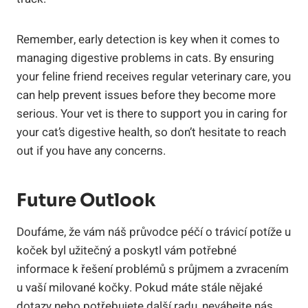
Remember,⁤ early ‍detection is key ‍when ⁤it​ comes‌ to
managing digestive problems in cats. By ensuring
⁣your feline friend receives⁢ regular⁢ veterinary ⁣care, you
can help prevent issues before ⁢they become more
‌serious.‌ Your ‍vet is ⁢there to‌ support you‌ in ‌caring ⁢for
your ⁣cat’s ⁤digestive health, so⁢ don’t⁣ hesitate ⁤to‍ reach
out if ​you have ⁤any concerns.
Future Outlook
Doufáme,​ že vám náš průvodce‍ péčí‌ o⁣ trávicí‌ potíže u
koček byl užitečný a ⁢poskytl⁤ vám potřebné
informace⁣ k‌ řešení ⁣problémů s průjmem a zvracením
⁢u ‌vaší milované⁣ kočky. ​Pokud máte stále nějaké‌
dotazy nebo potřebujete další⁤ radu, neváhejte ⁢nás