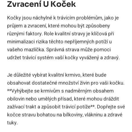
Zvracení U Koček
Kočky ⁢jsou⁤ náchylné k trávicím problémům,⁢ jako​ je
průjem a zvracení, které ‌mohou být způsobeny
různými faktory. Role kvalitní‍ stravy‌ je klíčová při
minimalizaci rizika těchto ⁣nepříjemných potíží u
vašeho mazlíčka. ⁣Správná strava může pomoci
udržet trávicí​ systém vaší kočky vyvážený a‌ zdravý.
Je⁤ důležité ⁢vybírat ⁣kvalitní ⁤krmivo, které‍ bude
obsahovat dostatečné ⁢množství živin pro⁤ vaši‌ kočku.
**Vyhýbejte se krmivům s‍ nadměrným obsahem
obilovin nebo umělých‌ přísad, ‌které mohou dráždit
zažívací trakt a způsobit trávicí potíže**. Dopřejte ⁢své
‌kočce stravu ⁢bohatou na bílkoviny, vlákninu a⁤ zdravé
tuky.