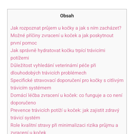
Obsah
Jak rozpoznat ⁣průjem ​u kočky a jak s ním zacházet?
Možné ‌příčiny⁢ zvracení u koček ⁤a jak poskytnout
první pomoc
Jak ‌správně‌ hydratovat kočku trpící trávicími⁤
potížemi
Důležitost vyhledání veterinární péče při
dlouhodobých trávicích problémech
Specifické stravovací doporučení ⁣pro⁤ kočky s citlivým⁤
trávicím systémem
Domácí léčba⁤ zvracení u⁤ koček: co funguje a co ⁣není
doporučeno
Prevence‌ trávicích ⁢potíží u⁢ koček: jak ⁤zajistit zdravý
trávicí systém
Role ⁢kvalitní ​stravy⁢ při ‌minimalizaci rizika průjmu ⁤a
zvracení u koček