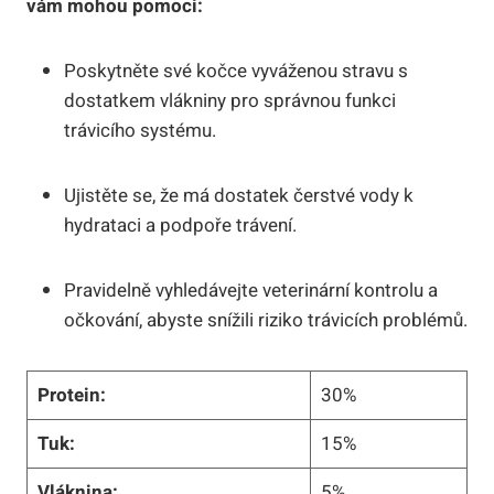
vám mohou‍ pomoci:
Poskytněte své kočce ‌vyváženou stravu s
dostatkem ‍vlákniny pro​ správnou funkci
trávicího systému.
Ujistěte se, že má‍ dostatek​ čerstvé vody ⁤k
⁢hydrataci a podpoře trávení.
Pravidelně vyhledávejte⁣ veterinární ⁢kontrolu a
očkování,‍ abyste snížili​ riziko⁣ trávicích problémů.
Protein:
30%
Tuk:
15%
Vláknina:
5%