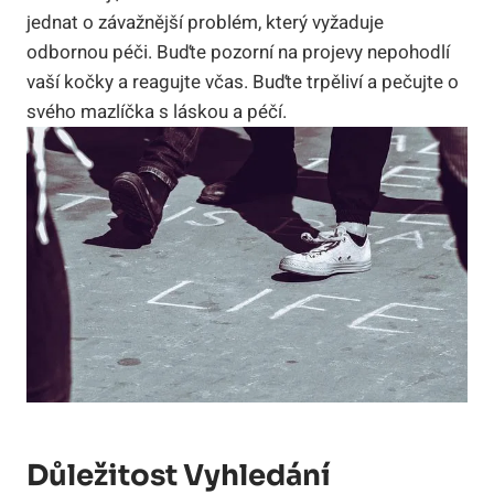
jednat ⁣o závažnější problém, který vyžaduje
odbornou péči. Buďte pozorní na projevy nepohodlí
vaší kočky ⁢a reagujte ⁤včas. ‍Buďte‌ trpěliví a pečujte⁤ o
⁣svého mazlíčka s láskou a ‍péčí.
Důležitost Vyhledání