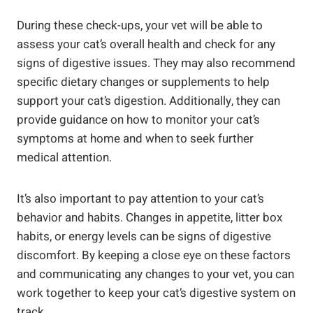
During these check-ups, your vet will ⁣be able to
assess‌ your cat’s ‍overall health ‌and check ⁢for any
signs ​of digestive issues. They‌ may also‍ recommend
‍specific‍ dietary ‍changes or supplements to help‌
support your cat’s digestion. Additionally,‍ they can
provide guidance​ on ​how to⁤ monitor​ your cat’s
symptoms at‌ home⁤ and‌ when to seek further
medical ‌attention.
It’s also ‌important to pay attention to⁤ your cat’s⁣
behavior and habits. Changes in appetite, litter box
habits, or energy ⁣levels⁢ can be signs of ​digestive⁢
discomfort. ‍By keeping ‌a close eye on these ‍factors
and communicating any changes‌ to your vet, ​you can
​work together to keep ⁢your cat’s digestive system on
track.