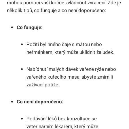
mohou pomoci vaší kočce zvládnout ‌zvracení.‌ Zde ‍je
několik tipů, ‌co⁢ funguje ‍a co ⁣není doporučeno:
Co funguje:
Požití ​bylinného čaje​ s mátou nebo
heřmánkem, ‍který může ⁤uklidnit žaludek.
Nabídnutí malých ‌dávek vařené rýže ‌nebo
‍vařeného kuřecího ‍masa, ⁢abyste ⁤zmírnili
zažívací potíže.
Co⁤ není doporučeno:
Podávání⁣ léků bez konzultace se ​
veterinárním lékařem, který ⁢může