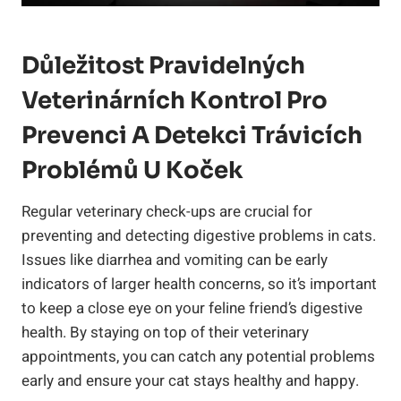
Důležitost​ Pravidelných⁣
Veterinárních⁢ Kontrol Pro
Prevenci ⁢a Detekci Trávicích
⁣problémů⁤ U Koček
Regular veterinary ‌check-ups are crucial for
⁢preventing and ​detecting⁢ digestive problems ‍in cats.
Issues like ⁣diarrhea ⁤and ​vomiting can ⁣be early
indicators ⁢of⁤ larger ⁢health concerns, so it’s ‍important
to keep a⁢ close eye on your feline friend’s digestive⁤
health. By staying on top of⁤ their veterinary
appointments, you can catch any potential‍ problems
early and ‌ensure ‍your cat​ stays ⁢healthy ⁢and happy.