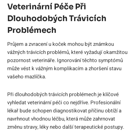
Veterinární Péče Při
Dlouhodobých Trávicích
Problémech
Průjem a zvracení u⁣ koček mohou‌ být​ známkou
vážných trávicích ⁣problémů, které vyžadují okamžitou
pozornost veterináře. Ignorování těchto symptómů
může vést⁣ k vážným komplikacím a​ zhoršení stavu‍
vašeho mazlíčka.
Při dlouhodobých trávicích problémech je klíčové
vyhledat veterinární péči‍ co‍ nejdříve. Profesionální‍
lékař ⁣bude schopen diagnostikovat ⁤příčinu⁢ obtíží⁣ a
navrhnout vhodnou léčbu, která⁤ může zahrnovat
změnu stravy, léky nebo další terapeutické postupy.