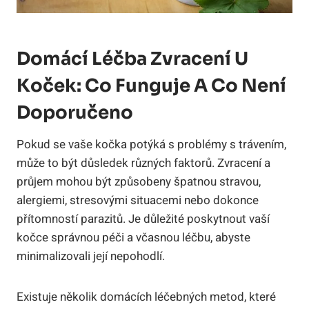
Domácí Léčba⁤ Zvracení U⁤
Koček: Co Funguje A Co ⁣není
Doporučeno
Pokud se vaše kočka potýká s problémy s ‌trávením,
může to být ⁣důsledek různých faktorů. Zvracení ⁤a
průjem mohou ⁢být⁢ způsobeny špatnou stravou,
alergiemi,⁤ stresovými situacemi⁣ nebo dokonce
přítomností parazitů. Je důležité poskytnout vaší
kočce správnou péči a včasnou⁣ léčbu, abyste
minimalizovali její nepohodlí.
Existuje ⁤několik domácích​ léčebných metod,⁤ které