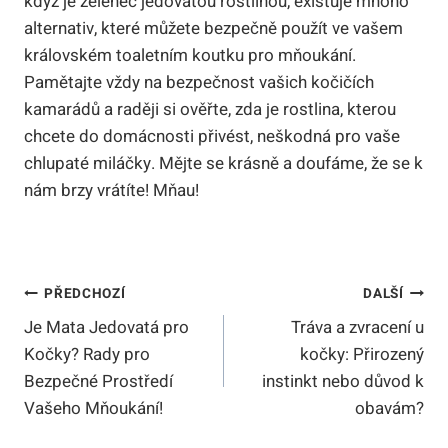
když je zelenec jedovatou rostlinou, existuje mnoho
alternativ, které můžete bezpečně použít ve vašem
královském toaletním koutku pro mňoukání.
Pamětajte vždy na bezpečnost vašich kočičích
kamarádů a raději si ověřte, zda je rostlina, kterou
chcete do domácnosti přivést, neškodná pro vaše
chlupaté miláčky. Mějte se krásně a doufáme, že se k
nám brzy vrátíte! Mňau!
Navigace
PŘEDCHOZÍ
DALŠÍ
Je Mata Jedovatá pro
Tráva a zvracení u
Pro
Kočky? Rady pro
kočky: Přirozený
Příspěvek
Bezpečné Prostředí
instinkt nebo důvod k
Vašeho Mňoukání!
obavám?