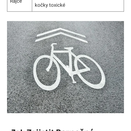
Rajče
kočky toxické