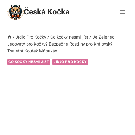
Přeskočit
Česká Kočka
na
obsah
/
Jídlo Pro Kočky
/
Co kočky nesmí jíst
/
Je Zelenec
Jedovatý pro Kočky? Bezpečné Rostliny pro Královský
Toaletní Koutek Mňoukání!
CO KOČKY NESMÍ JÍST
JÍDLO PRO KOČKY