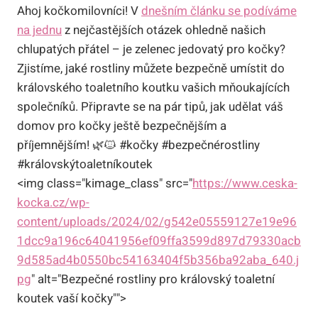
Ahoj kočkomilovníci! V
dnešním článku se podíváme
na jednu
z nejčastějších otázek ohledně našich
chlupatých přátel – je zelenec jedovatý pro kočky?
Zjistíme, jaké rostliny můžete bezpečně umístit do
královského toaletního koutku vašich mňoukajících
společníků. Připravte se na pár tipů, jak udělat váš
domov pro kočky ještě bezpečnějším a
příjemnějším! 🌿🐱 #kočky #bezpečnérostliny
#královskýtoaletníkoutek
<img class="kimage_class" src="
https://www.ceska-
kocka.cz/wp-
content/uploads/2024/02/g542e05559127e19e96
1dcc9a196c64041956ef09ffa3599d897d79330acb
9d585ad4b0550bc54163404f5b356ba92aba_640.j
pg
" alt="Bezpečné rostliny pro královský toaletní
koutek vaší kočky"">