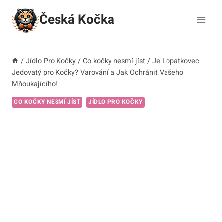
Přeskočit
Česká Kočka
na
obsah
/
Jídlo Pro Kočky
/
Co kočky nesmí jíst
/
Je Lopatkovec
Jedovatý pro Kočky? Varování a Jak Ochránit Vašeho
Mňoukajícího!
CO KOČKY NESMÍ JÍST
JÍDLO PRO KOČKY