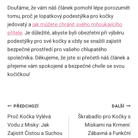
Doufáme, že vám náš článek pomohl lépe porozumět
tomu, proč je lopatkový podestýlka pro kočky
jedovatý a
jak můžete chránit svého mňoukajícího
přítele
. Je důležité, abyste byli obezřetní při výběru
podestýlky pro své kočky a vždy se snažili zajistit
bezpečné prostředí pro vašeho chlupatého
společníka. Děkujeme, že jste si přečetli náš článek a
přejeme vám spokojené a bezpečné chvíle se svou
kočičkou!
Navigace
PŘEDCHOZÍ
DALŠÍ
Proč Kočka Vylévá
Škrabadlo pro Kočky s
Pro
Vodu z Misky: Jak
Miskami na Krmení:
Příspěvek
Zajistit Čistou a Suchou
Zábavná a Funkční