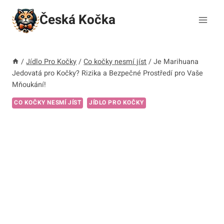
Přeskočit
Česká Kočka
na
obsah
/
Jídlo Pro Kočky
/
Co kočky nesmí jíst
/
Je Marihuana
Jedovatá pro Kočky? Rizika a Bezpečné Prostředí pro Vaše
Mňoukání!
CO KOČKY NESMÍ JÍST
JÍDLO PRO KOČKY