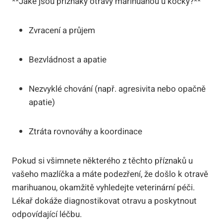
**Jaké jsou příznaky otravy marihuanou u kočky?**
Zvracení a průjem
Bezvládnost a apatie
Nezvyklé chování (např. agresivita nebo opačně
apatie)
Ztráta rovnováhy a koordinace
Pokud si všimnete některého z těchto příznaků u
vašeho mazlíčka a máte podezření, že došlo k otravě
marihuanou, okamžitě vyhledejte veterinární péči.
Lékař dokáže diagnostikovat otravu a poskytnout
odpovídající léčbu.