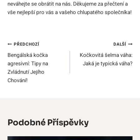
neváhejte se obrátit na nás. Děkujeme za přečtení a
vše nejlepší pro vás a vašeho chlupatého společníka!
Navigace
PŘEDCHOZÍ
DALŠÍ
Bengálská kočka
Kočkovitá šelma váha:
Pro
agresivní: Tipy na
Jaká je typická váha?
Příspěvek
Zvládnutí Jejího
Chování!
Podobné Příspěvky