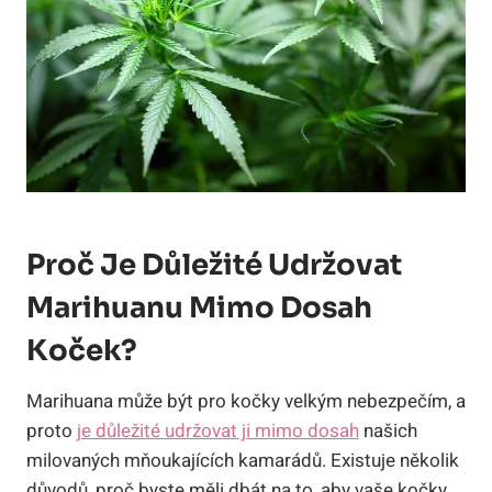
Proč Je Důležité Udržovat
Marihuanu Mimo Dosah
Koček?
Marihuana může být pro kočky velkým nebezpečím, a
proto
je důležité udržovat ji mimo dosah
našich
milovaných mňoukajících kamarádů. Existuje několik
důvodů, proč byste měli dbát na to, aby vaše kočky