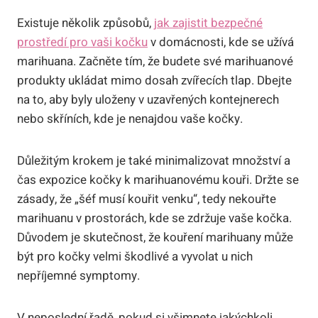
Existuje několik způsobů,
jak zajistit bezpečné
prostředí pro vaši kočku
v domácnosti, kde se užívá
marihuana. Začněte tím, že budete své marihuanové
produkty ukládat mimo dosah zvířecích tlap. Dbejte
na to, aby byly uloženy v uzavřených kontejnerech
nebo skříních, kde je nenajdou vaše kočky.
Důležitým krokem je také minimalizovat množství a
čas expozice kočky k marihuanovému kouři. Držte se
zásady, že „šéf musí kouřit venku“, tedy nekouřte
marihuanu v prostorách, kde se zdržuje vaše kočka.
Důvodem je skutečnost, že kouření marihuany může
být pro kočky velmi škodlivé a vyvolat u nich
nepříjemné symptomy.
V neposlední řadě, pokud si všimnete jakýchkoli