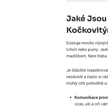
Jaké Jsou
Kočkovitý
Existuje mnoho různých
tchoři nebo pumy. Jedn
mazlíčkem. Není třeba s
Je důležité respektovat
nezávislé a často si rá
mohly cítit pohodlně a
Komunikace prostř
ocas, uši a oči vám