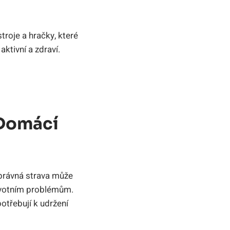
troje a hračky, které
ktivní a zdraví.
 Domácí
Správná strava může
avotním problémům.
otřebují k udržení