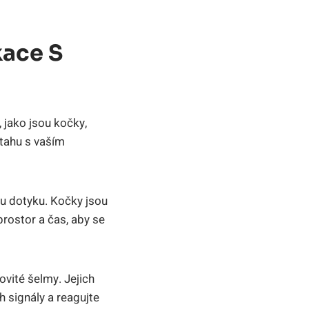
ace S
 jako jsou kočky,
ztahu s vaším
mu dotyku. Kočky jsou
 prostor a čas, aby se
vité šelmy. Jejich
h signály a reagujte