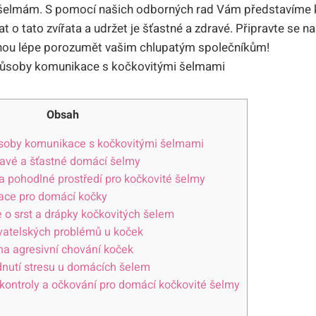
elmám. S pomocí našich odborných rad Vám představíme k
at o tato zvířata a udržet je šťastné a zdravé. Připravte se n
hou lépe porozumět vašim chlupatým společníkům!
Obsah
ůsoby komunikace s kočkovitými šelmami
ravé a šťastné domácí šelmy
a pohodlné prostředí pro kočkovité šelmy
lace pro domácí kočky
 o srst a drápky kočkovitých šelem
vatelských problémů u koček
na agresivní chování koček
dnutí stresu u domácích šelem
kontroly a očkování pro domácí kočkovité šelmy