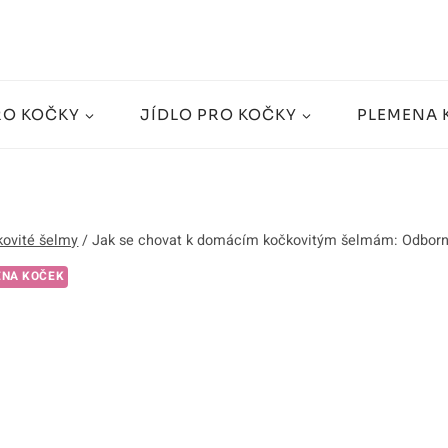
RO KOČKY
JÍDLO PRO KOČKY
PLEMENA 
ovité šelmy
/
Jak se chovat k domácím kočkovitým šelmám: Odborn
ENA KOČEK