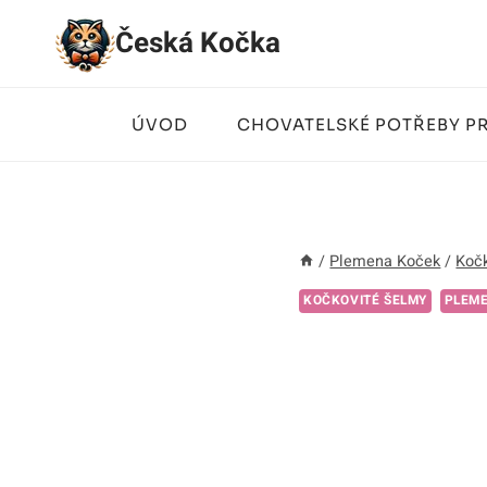
Přeskočit
Česká Kočka
na
obsah
ÚVOD
CHOVATELSKÉ POTŘEBY P
/
Plemena Koček
/
Kočk
KOČKOVITÉ ŠELMY
PLEM