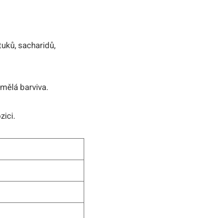
tuků, sacharidů,
umělá barviva.
zici.