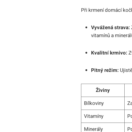
Při krmení domácí kočk
Vyvážená strava:
vitamínů a minerál
Kvalitní krmivo:
Zv
Pitný režim:
Ujist
Živiny
Bílkoviny
Za
Vitamíny
Po
Minerály
Po