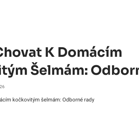
Chovat K Domácím
itým Šelmám: Odbor
026