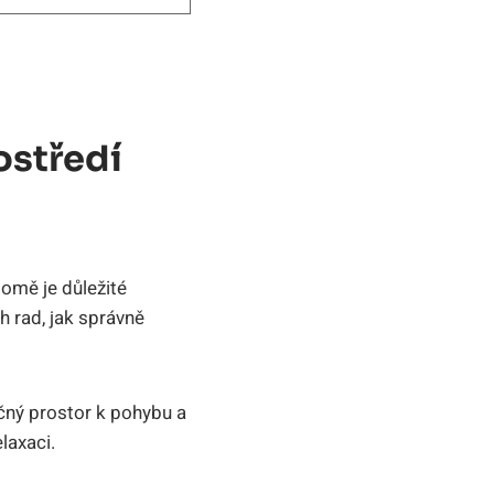
ostředí
omě je důležité
h rad, jak správně
čný prostor k pohybu a
laxaci.