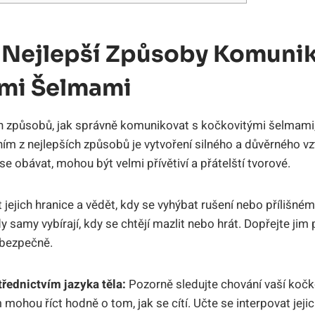
 Nejlepší Způsoby Komunik
mi Šelmami
 způsobů, jak správně komunikovat s kočkovitými šelmami,
ím z nejlepších způsobů je vytvoření silného a důvěrného v
e obávat, mohou být velmi přívětiví a přátelští tvorové.
 jejich hranice a vědět, kdy se vyhýbat rušení nebo přílišné
dy samy vybírají, kdy se chtějí mazlit nebo hrát. Dopřejte jim
 bezpečně.
ednictvím jazyka těla:
Pozorně sledujte chování vaší kočko
 mohou říct hodně o tom, jak se cítí. Učte se interpovat jejic