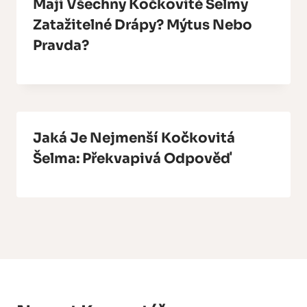
Mají Všechny Kočkovité Šelmy
Zatažitelné Drápy? Mýtus Nebo
Pravda?
Jaká Je Nejmenší Kočkovitá
Šelma: Překvapivá Odpověď