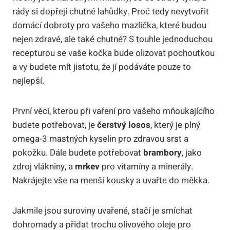
rády si dopřejí chutné lahůdky. Proč tedy nevytvořit
domácí dobroty pro vašeho mazlíčka, které budou
nejen zdravé, ale také chutné? S touhle jednoduchou
recepturou se vaše kočka bude olizovat pochoutkou
a vy budete mít jistotu, že jí podáváte pouze to
nejlepší.
První věcí, kterou při vaření pro vašeho mňoukajícího
budete potřebovat, je
čerstvý losos
, který je plný
omega-3 mastných kyselin pro zdravou srst a
pokožku. Dále budete potřebovat
brambory
, jako
zdroj vlákniny, a
mrkev
pro vitamíny a minerály.
Nakrájejte vše na menší kousky a uvařte do měkka.
Jakmile jsou suroviny uvařené, stačí je smíchat
dohromady a přidat trochu olivového oleje pro