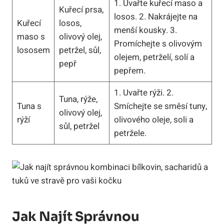
1. Uvařte kuřecí maso a
Kuřecí prsa,
losos. 2. Nakrájejte na
Kuřecí
losos,
menší kousky. 3.
maso s
olivový olej,
Promíchejte s olivovým
lososem
petržel, sůl,
olejem, petrželí, solí a
pepř
pepřem.
1. Uvařte rýži. 2.
Tuna, rýže,
Tuna s
Smíchejte se směsí tuny,
olivový olej,
rýží
olivového oleje, soli a
sůl, petržel
petržele.
Jak Najít Správnou