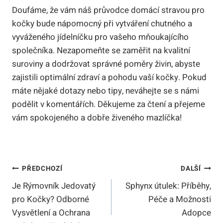
Doufáme, že vám náš průvodce domácí stravou pro
kočky bude nápomocný při vytváření chutného a
vyváženého jídelníčku pro vašeho mňoukajícího
společníka. Nezapomeňte se zaměřit na kvalitní
suroviny a dodržovat správné poměry živin, abyste
zajistili optimální zdraví a pohodu vaší kočky. Pokud
máte nějaké dotazy nebo tipy, neváhejte se s námi
podělit v komentářích. Děkujeme za čtení a přejeme
vám spokojeného a dobře živeného mazlíčka!
Navigace
PŘEDCHOZÍ
DALŠÍ
Je Rýmovník Jedovatý
Sphynx útulek: Příběhy,
Pro
pro Kočky? Odborné
Péče a Možnosti
Příspěvek
Vysvětlení a Ochrana
Adopce