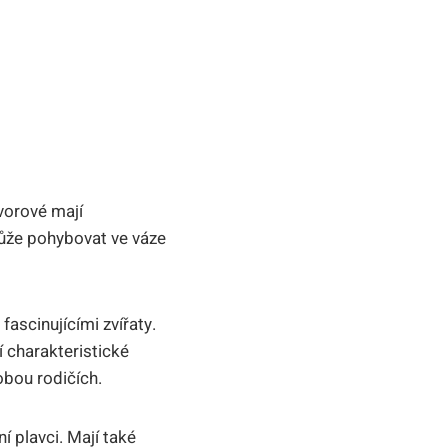
tvorové⁢ mají
ůže‍ pohybovat ‌ve váze
 fascinujícími zvířaty.
í charakteristické
⁣obou rodičích.
ní plavci. Mají také