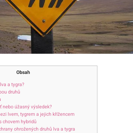
Obsah
 lva a tygra?
obou druhů
u
ť nebo úžasný výsledek?
ezi lvem, ‌tygrem⁢ a jejich křížencem
‍s chovem ​hybridů
hrany ⁣ohrožených druhů lva a tygra