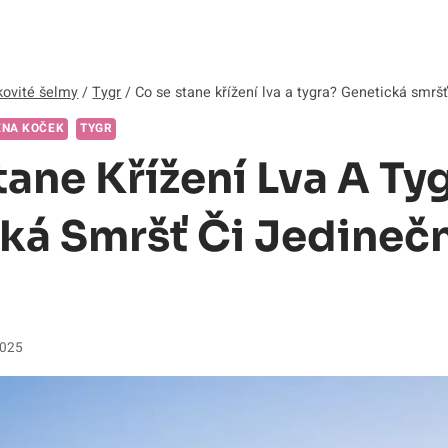
ovité šelmy
/
Tygr
/
Co se stane křížení lva a tygra? Genetická smršť
ENA KOČEK
TYGR
tane Křížení Lva A Ty
ká Smršť Či Jedineč
?
2025