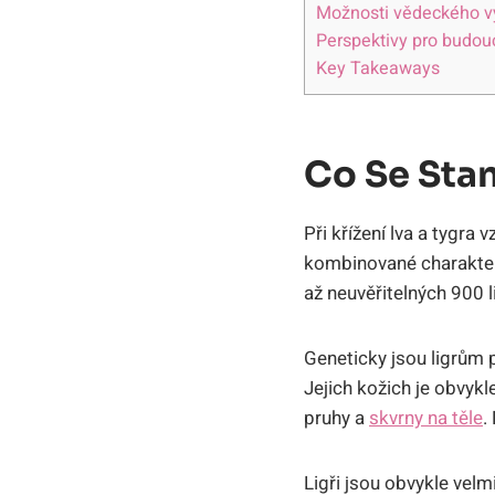
Možnosti vědeckého výz
Perspektivy pro budoucn
Key Takeaways
Co Se Stan
Při křížení lva a ⁢tygra 
kombinované charakteris
až neuvěřitelných ⁤900 l
Geneticky⁣ jsou ligrům ​
⁣Jejich kožich je obvyk
pruhy a
skvrny na těle
.
Ligři jsou obvykle velmi