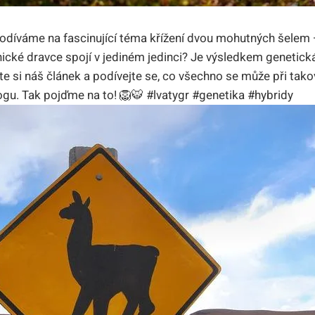
podíváme na‍ fascinující téma křížení dvou mohutných šelem​ –
nické dravce‌ spojí ‌v​ jediném jedinci? Je výsledkem genetic
te si náš článek a podívejte se, ⁤co ‍všechno se může při takov
gu. Tak pojďme ⁣na ⁢to! 🦁🐯 #lvatygr #genetika #hybridy