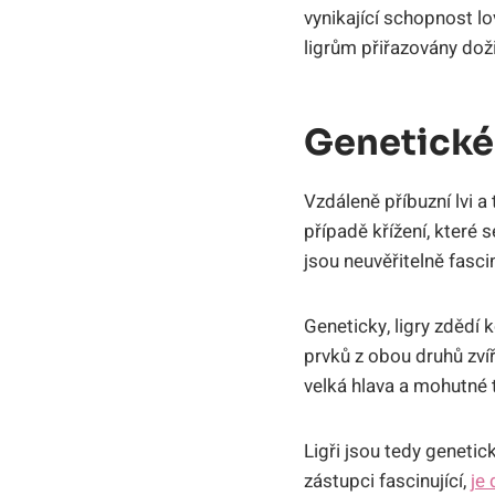
vynikající ⁤schopnost lo
ligrům přiřazovány doži
Genetické
Vzdáleně příbuzní lvi a 
případě křížení, ‌které 
jsou neuvěřitelně fasci
Geneticky, ligry ‌zdědí
prvků z obou druhů zvíř
‌velká ⁣hlava a mohutné 
Ligři jsou tedy genetick
‌zástupci fascinující,
je 