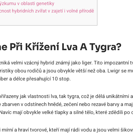
kumu v ⁤oblasti ‌genetiky
ost hybridních zvířat v zajetí i volné přírodě
e ⁣při Křížení Lva A Tygra?
⁣vzniká velmi vzácný hybrid známý jako liger. Tito⁢ impozantní ⁢
tiky obou rodičů a ⁢jsou obvykle větší než oba. Lwigr⁢ se m
iber a délce přesahující ‍10 stop.
přiřazeny jak vlastnosti lva, tak tygra, což je dělá unikátními a
le zbarven v odstínech hnědé, zečení nebo⁢ rezavé barvy⁤ a‌ maj
 Navíc mají obvykle velké tlapky a silné tělo, které zdědili po 
 mírní a hraví tvorové, kteří mají rádi vodu a⁤ jsou velmi šikov