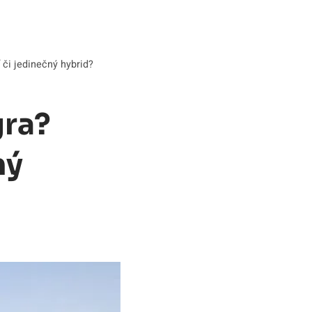
 či jedinečný hybrid?
gra?
ný