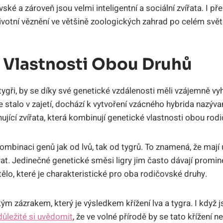
vské ⁣a zároveň jsou⁤ velmi inteligentní a sociální zvířata.⁣ I 
votní věznění ve většině zoologických ‌zahrad po celém​ svět
 Vlastnosti Obou Druhů
tygři, ⁢by se​ díky ⁣své genetické​ vzdálenosti měli vzájemně v
se stalo v zajetí, dochází k vytvoření vzácného hybrida nazývané
nující zvířata, která kombinují genetické vlastnosti obou rod
 kombinaci genů⁣ jak od lvů, tak od tygrů. To znamená, že mají
at. Jedinečné⁢ genetické směsi⁤ ligry jim často dávají promine
‌tělo, které⁣ je charakteristické ‍pro oba rodičovské druhy.
ým zázrakem, který je výsledkem⁤ křížení lva a tygra. I když js
⁢důležité si uvědomit
, že ve volné přírodě by se ⁤tato křížení n