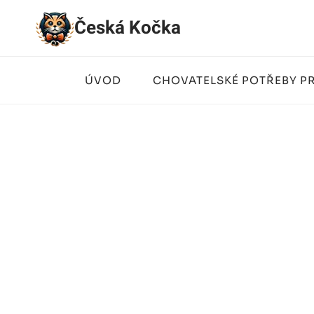
Přeskočit
Česká Kočka
na
obsah
ÚVOD
CHOVATELSKÉ POTŘEBY P