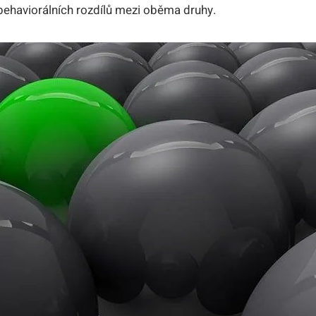
behaviorálních rozdílů mezi ⁤oběma druhy.