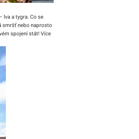
 lva a ⁤tygra. Co se
ká ⁣smršť nebo naprosto
ém spojení‌ stát! Více‍