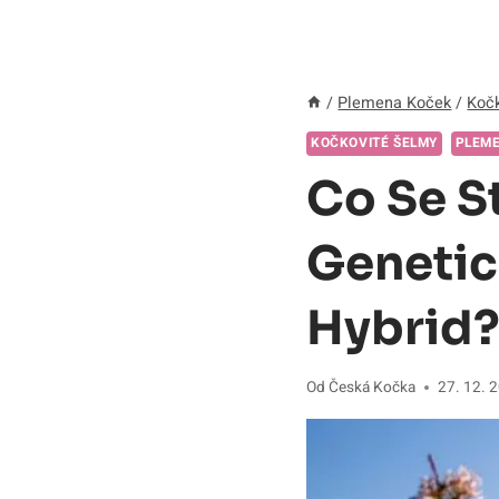
/
Plemena Koček
/
Kočk
KOČKOVITÉ ŠELMY
PLEM
Co Se S
Genetic
Hybrid
Od
Česká Kočka
27. 12. 