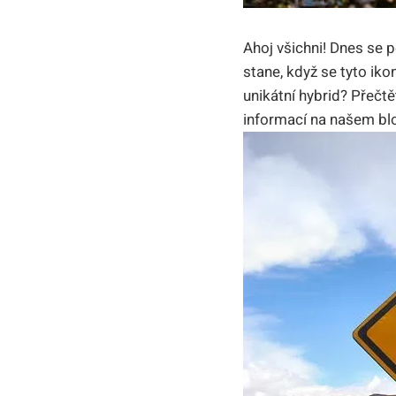
Ahoj všichni!⁤ Dnes se 
stane, když se tyto iko
unikátní ‍hybrid? Přečtě
informací na našem ⁤blo