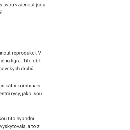
přes svou vzácnost jsou
ě.
yhnout reprodukci. V
ho ligra. ⁣Tito obři​
ičovských ‍druhů.
 unikátní⁢ kombinaci
ntní rysy, jako jsou
ou‍ tito hybridní
evyskytovala, a to z