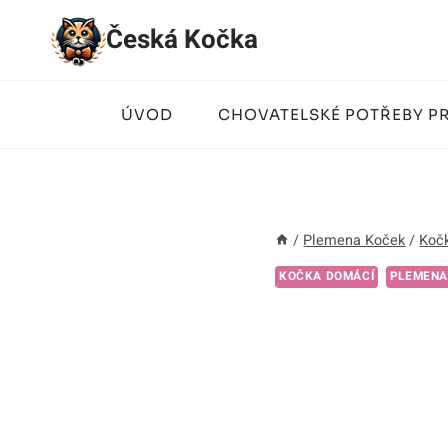
Přeskočit
Česká Kočka
na
obsah
ÚVOD
CHOVATELSKÉ POTŘEBY P
/
Plemena Koček
/
Koč
KOČKA DOMÁCÍ
PLEMENA