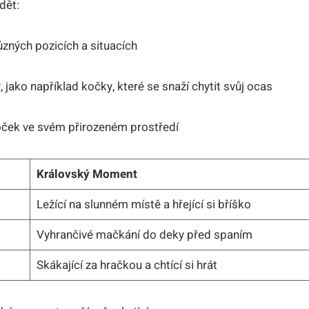
dět:
zných pozicích a situacích
ako například kočky, které se snaží chytit svůj ocas
oček ve svém přirozeném prostředí
Královský Moment
Ležící na slunném místě a hřející si bříško
Vyhrančivé mačkání do deky před spaním
Skákající za hračkou a chtící si hrát