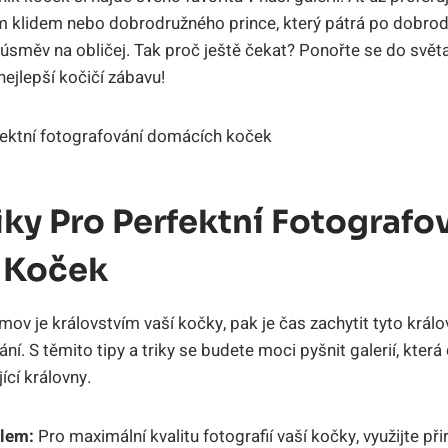
m klidem nebo dobrodružného prince, který pátrá po dobrod
úsměv na obličej. Tak proč ještě čekat? Ponořte se do svět
nejlepší kočičí zábavu!
riky Pro Perfektní Fotografo
 Koček
domov je královstvím vaší kočky, pak je čas zachytit tyto k
ní. S těmito tipy a triky se budete moci pyšnit galerií, kter
cí královny.
álem:
Pro maximální kvalitu fotografií vaší kočky, využijte př