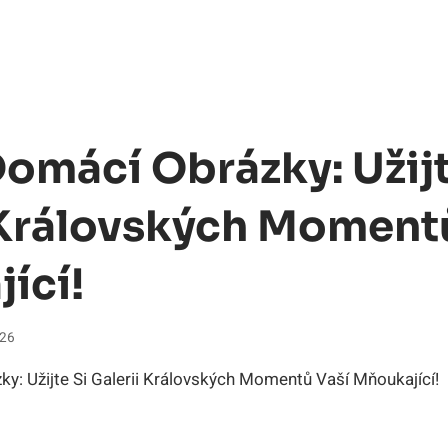
omácí Obrázky: Užijt
 Královských Moment
ící!
026