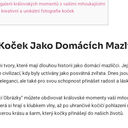
í galerii královských momentů s vašimi mňoukajícími
reativní a unikátní fotografie koček
e Koček Jako Domácích Mazl
i tvory, které mají dlouhou historii jako domácí mazlíčci. Jej
civilizací, kdy byly uctívány jako posvátná zvířata. Dnes js
 eleganci, ale také pro svou schopnost přinášet radost a lá
cí Obrázky“ můžete obdivovat královské momenty vaší mňo
erá si hrají s klubkem vlny, až po uhrančivé kočičí pohlazení 
erou krásu a šarm, který kočky přinášejí do našich životů.