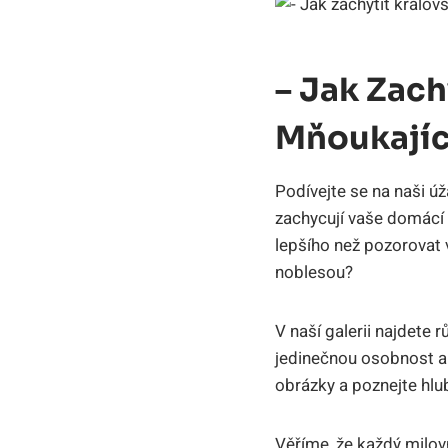
– Jak Zac
Mňoukajíc
Podívejte se na naši ú
zachycují vaše domácí k
lepšího než pozorovat v
noblesou?
V naší galerii najdete 
jedinečnou osobnost a s
obrázky a poznejte hlub
Věříme, že každý milovn