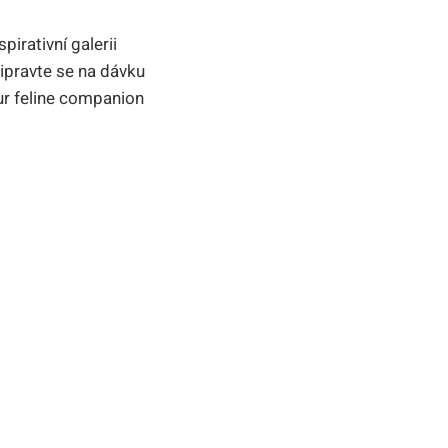
irativní galerii
ipravte se na dávku
our feline companion