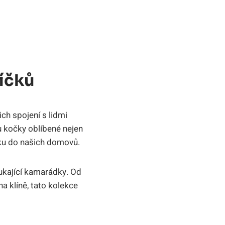
íčků
ich spojení s lidmi
ou kočky oblíbené nejen
sku do našich domovů.
ukající kamarádky. Od
na klíně, tato kolekce