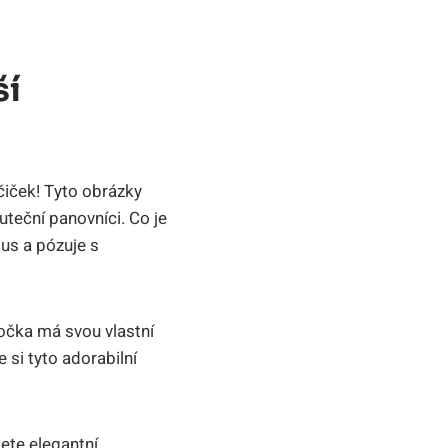
ší
čiček! Tyto obrázky
uteční panovníci. Co je
tus a pózuje s
kočka má svou vlastní
 si tyto adorabilní
jete elegantní