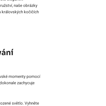
ružství, naše obrázky
a královských kočičích
vání
rálovské momenty pomocí
á dokonale zachycuje
irozené světlo. Vyhněte