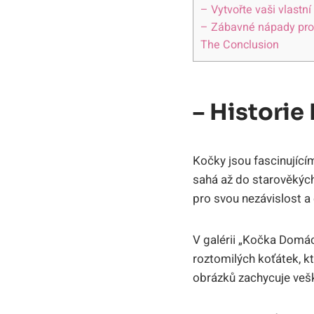
– Vytvořte vaši vlastn
– Zábavné nápady pro k
The Conclusion
– Histori
Kočky jsou fascinujícím
sahá až do starověkých 
pro svou nezávislost a
V galérii „Kočka Domá
roztomilých koťátek, kt
obrázků zachycuje vešk