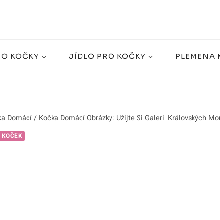
RO KOČKY
JÍDLO PRO KOČKY
PLEMENA 
ka Domácí
/
Kočka Domácí Obrázky: Užijte Si Galerii Královských M
 KOČEK