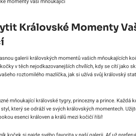
hytit Královské Momenty Va
í
žasnou galerii královských momentů vašich mňoukajících ko
očky v těch nejodkazovanejších chvílích, kdy se cítí jako sk
ašeho roztomilého mazlíčka, jak si užívá svůj královský sta
různé mňoukající královské tygry, princezny a prince. Každá 
tyl, který se odráží ve svých královských momentech. Užijte
okou esenci královen a králů mezi kočičí říší!
ík koček si najde svého favorita v naší galerii. Ať už preferu