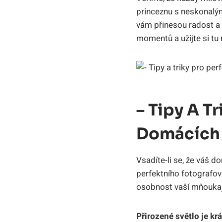
princeznu s neskonalý
vám přinesou radost a 
momentů a užijte si tu 
– Tipy A T
Domácích
Vsadíte-li se, že váš 
perfektního fotografová
osobnost vaší mňoukají
Přirozené světlo je kr