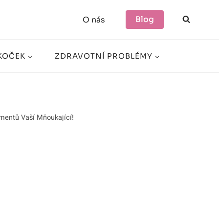
Blog
O nás
KOČEK
ZDRAVOTNÍ PROBLÉMY
omentů Vaší Mňoukající!