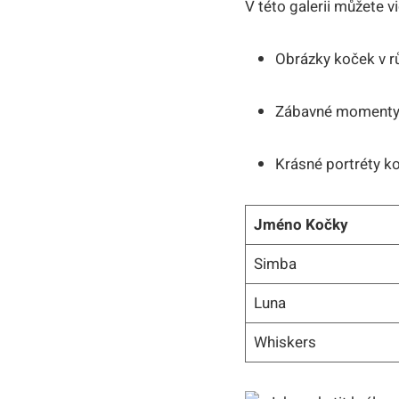
V této galerii můžete vi
Obrázky koček v rů
Zábavné momenty, j
Krásné portréty k
Jméno Kočky
Simba
Luna
Whiskers