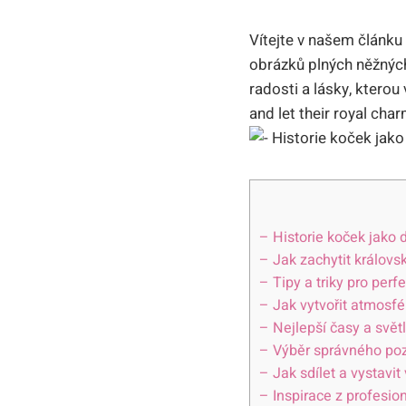
Vítejte v našem článku
obrázků plných něžnýc
radosti a lásky, kterou
and let their royal cha
– Historie koček jako
– Jak zachytit králov
– Tipy a triky pro per
– Jak vytvořit atmosfé
– Nejlepší časy a svět
– Výběr správného poz
– Jak sdílet a vystavit
– Inspirace z profesion