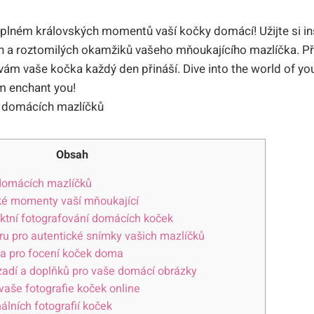
 plném královských momentů vaší kočky domácí! Užijte si insp
h a roztomilých okamžiků vašeho mňoukajícího mazlíčka. Př
 vám vaše kočka každý den přináší. Dive into the world of y
rm enchant you!
Obsah
 domácích mazlíčků
ské momenty vaší mňoukající
fektní fotografování domácích koček
ru pro autentické snímky vašich mazlíčků
la pro focení koček doma
adí a doplňků pro vaše domácí obrázky
 vaše fotografie koček online
álních fotografií koček