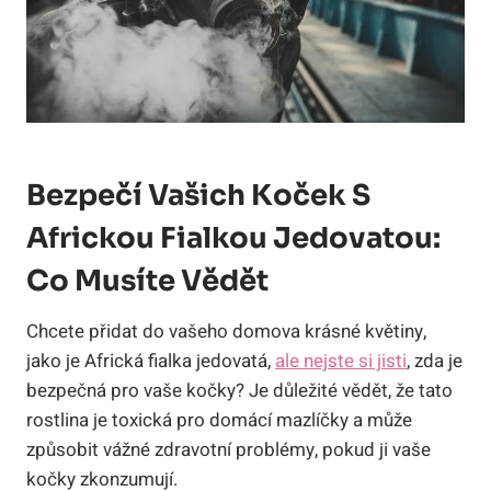
Bezpečí Vašich Koček S
Africkou Fialkou Jedovatou:
Co Musíte Vědět
Chcete přidat do vašeho domova krásné květiny,
jako je Africká fialka jedovatá,
ale nejste si jisti
, zda je
bezpečná pro vaše kočky? Je důležité vědět, že tato
rostlina je toxická pro domácí mazlíčky a může
způsobit vážné zdravotní problémy, pokud ji vaše
kočky zkonzumují.