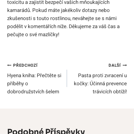
toxicitu a zajistit bezpečí vašich mňoukajících
kamarádů. Pokud máte jakékoliv dotazy nebo
zkušenosti s touto rostlinou, neváhejte se s námi
podělit v komentářích níže. Děkujeme za váš čas a
pečujte o své mazlíčky!
Navigace
PŘEDCHOZÍ
DALŠÍ
Hyena kniha: Přečtěte si
Pasta proti zvracení u
Pro
příběhy o
kočky: Účinná prevence
Příspěvek
dobrodružstvích šelem
trávicích obtíží!
Podobné Příspěvky