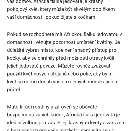
váš domov. Africká fialka jedovatá je krásný
pokojový květ, který může být skvělým doplňkem
vaší domácnosti, pokud žijete s kočkami.
Pokud se rozhodnete mít Africkou fialku jedovatou v
domácnosti, věnujte pozornost umístění květiny. Je
důležité vybrat místo, kde není snadný přístup pro
kočky, aby se chránily před možností otravy kvůli
jejich jedovaté povaze. Můžete rovněž zvažovat
použití květinových stojanů nebo polic, aby byla
květina mimo dosah vašich mlsných mňoukajících
přátel.
Máte-li rádi rostliny a zároveň se obáváte
bezpečnosti vašich koček, Africká fialka jedovatá je
ideální volbou pro vás. S její krásnými květy a zároveň
s bezpečností pro vaše mazlíčky, nemusíte se už