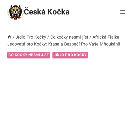
Přeskočit
Česká Kočka
na
obsah
/
Jídlo Pro Kočky
/
Co kočky nesmí jíst
/
Africká Fialka
Jedovatá pro Kočky: Krása a Bezpečí Pro Vaše Mňoukání!
CO KOČKY NESMÍ JÍST
JÍDLO PRO KOČKY