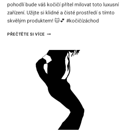
pohodlí bude váš kočičí přítel milovat toto luxusní
zařízení. Užijte si klidné a čisté prostředí s tímto
skvělým produktem! 🐱💕 #kočičízáchod
NEJLEPŠÍ
PŘEČTĚTE SI VÍCE
KOČIČÍ
ZÁCHOD
XXL:
PROSTORY
PRO
VAŠEHO
VELIKÁNA
S
MŇOUKAJÍCÍM
SRDCEM!