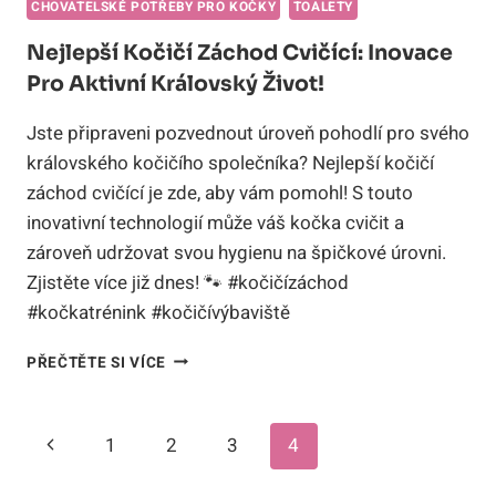
CHOVATELSKÉ POTŘEBY PRO KOČKY
TOALETY
Nejlepší Kočičí Záchod Cvičící: Inovace
Pro Aktivní Královský Život!
Jste připraveni pozvednout úroveň pohodlí pro svého
královského kočičího společníka? Nejlepší kočičí
záchod cvičící je zde, aby vám pomohl! S touto
inovativní technologií může váš kočka cvičit a
zároveň udržovat svou hygienu na špičkové úrovni.
Zjistěte více již dnes! 🐾 #kočičízáchod
#kočkatrénink #kočičívýbaviště
NEJLEPŠÍ
PŘEČTĚTE SI VÍCE
KOČIČÍ
ZÁCHOD
CVIČÍCÍ:
Navigace
Předchozí
1
2
3
4
INOVACE
PRO
Na
stránka
AKTIVNÍ