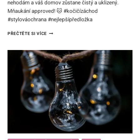
nehodám a váš domov zůstane čistý a uklizený.
Mňaukání approved! 🐱 #kočičízáchod
#stylováochrana #nejlepšípředložka
NEJLEPŠÍ
PŘEČTĚTE SI VÍCE
PŘEDLOŽKA
PŘED
KOČIČÍ
ZÁCHOD:
STYLOVÁ
OCHRANA
PRO
VÁŠ
TOALETNÍ
KOUTEK
MŇOUKÁNÍ!