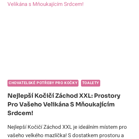
TIPY
PRO
DOKONALÝ
TOALETNÍ
KOUT
MŇOUKÁNÍ!
CHOVATELSKÉ POTŘEBY PRO KOČKY
TOALETY
Nejlepší Kočičí Záchod XXL: Prostory
Pro Vašeho Velikána S Mňoukajícím
Srdcem!
Nejlepší Kočičí Záchod XXL je ideálním místem pro
vašeho velkého mazlíčka! S dostatkem prostoru a