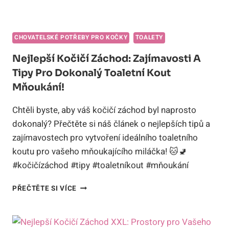
CHOVATELSKÉ POTŘEBY PRO KOČKY
TOALETY
Nejlepší Kočičí Záchod: Zajímavosti A
Tipy Pro Dokonalý Toaletní Kout
Mňoukání!
Chtěli byste, aby váš kočičí záchod byl naprosto
dokonalý? Přečtěte si náš článek o nejlepších tipů a
zajímavostech pro vytvoření ideálního toaletního
koutu pro vašeho mňoukajícího miláčka! 🐱🚽
#kočičízáchod #tipy #toaletníkout #mňoukání
NEJLEPŠÍ
PŘEČTĚTE SI VÍCE
KOČIČÍ
ZÁCHOD:
ZAJÍMAVOSTI
A