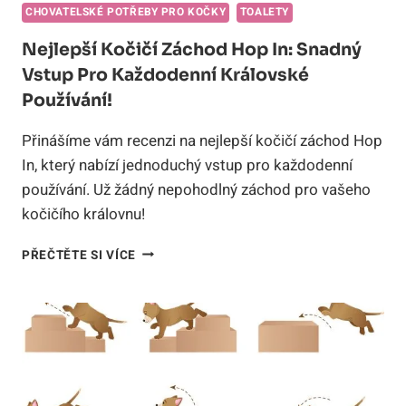
CHOVATELSKÉ POTŘEBY PRO KOČKY
TOALETY
Nejlepší Kočičí Záchod Hop In: Snadný
Vstup Pro Každodenní Královské
Používání!
Přinášíme vám recenzi na nejlepší kočičí záchod Hop
In, který nabízí jednoduchý vstup pro každodenní
používání. Už žádný nepohodlný záchod pro vašeho
kočičího královnu!
NEJLEPŠÍ
PŘEČTĚTE SI VÍCE
KOČIČÍ
ZÁCHOD
HOP
IN:
SNADNÝ
VSTUP
PRO
KAŽDODENNÍ