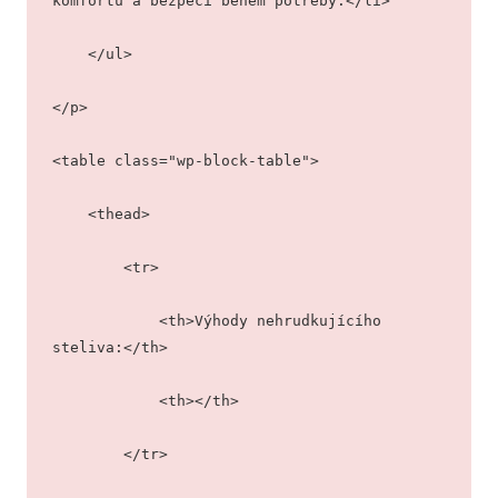
komfortu a bezpečí během potřeby.</li>
    </ul>
</p>
<table class="wp-block-table">
    <thead>
        <tr>
            <th>Výhody nehrudkujícího 
steliva:</th>
            <th></th>
        </tr>