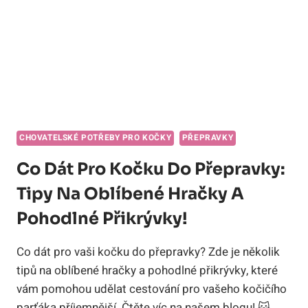
CHOVATELSKÉ POTŘEBY PRO KOČKY
PŘEPRAVKY
Co Dát Pro Kočku Do Přepravky:
Tipy Na Oblíbené Hračky A
Pohodlné Přikrývky!
Co dát pro vaši kočku do přepravky? Zde je několik
tipů na oblíbené hračky a pohodlné přikrývky, které
vám pomohou udělat cestování pro vašeho kočičího
parťáka příjemnější. Čtěte víc na našem blogu! 🐱