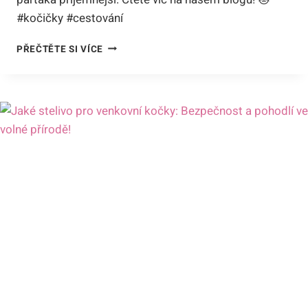
#kočičky #cestování
CO
PŘEČTĚTE SI VÍCE
DÁT
PRO
KOČKU
DO
PŘEPRAVKY:
TIPY
NA
OBLÍBENÉ
HRAČKY
A
POHODLNÉ
PŘIKRÝVKY!