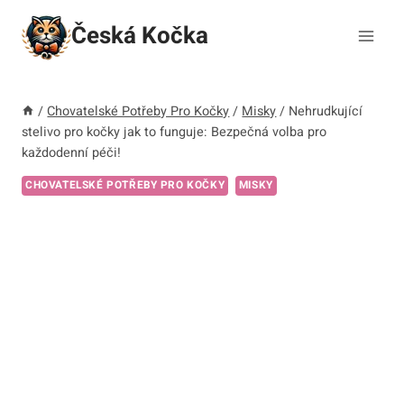
Přeskočit
Česká Kočka
na
obsah
/
Chovatelské Potřeby Pro Kočky
/
Misky
/
Nehrudkující
stelivo pro kočky jak to funguje: Bezpečná volba pro
každodenní péči!
CHOVATELSKÉ POTŘEBY PRO KOČKY
MISKY