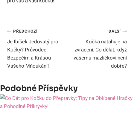
pro vás a vaši kočku!
Navigace
PŘEDCHOZÍ
DALŠÍ
Je Ibíšek Jedovatý pro
Kočka natahuje na
Pro
Kočky? Průvodce
zvracení: Co dělat, když
Příspěvek
Bezpečím a Krásou
vašemu mazlíčkovi není
Vašeho Mňoukání!
dobře?
Podobné Příspěvky