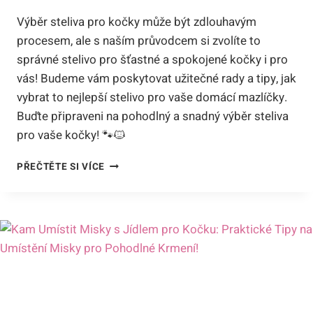
Výběr steliva pro kočky může být zdlouhavým
procesem, ale s naším průvodcem si zvolíte to
správné stelivo pro šťastné a spokojené kočky i pro
vás! Budeme vám poskytovat užitečné rady a tipy, jak
vybrat to nejlepší stelivo pro vaše domácí mazlíčky.
Buďte připraveni na pohodlný a snadný výběr steliva
pro vaše kočky! 🐾🐱
JAK
PŘEČTĚTE SI VÍCE
VYBRAT
STELIVO
PRO
KOČKY:
PRŮVODCE
PRO
SPOKOJENÉ
KOČKY
A
MAJITELE!