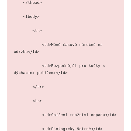
    </thead>
    <tbody>
        <tr>
            <td>Méně časově náročné na 
údržbu</td>
            <td>Bezpečnější pro kočky s 
dýchacími potížemi</td>
        </tr>
        <tr>
            <td>Snížení množství odpadu</td>
            <td>Ekologicky šetrné</td>