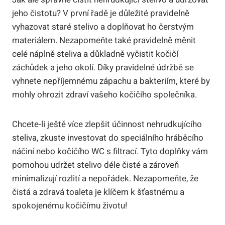
jeho čistotu? V první řadě je důležité pravidelně
vyhazovat staré stelivo a doplňovat ho čerstvým
materiálem. Nezapomeňte také pravidelně měnit
celé náplně steliva a důkladně vyčistit kočičí
záchůdek a jeho okolí. Díky pravidelné údržbě se
vyhnete nepříjemnému zápachu a bakteriím, které by
mohly ohrozit zdraví vašeho kočičího společníka.
Chcete-li ještě více zlepšit účinnost nehrudkujícího
steliva, zkuste investovat do speciálního hráběcího
náčiní nebo kočičího WC s filtrací. Tyto doplňky vám
pomohou udržet stelivo déle čisté a zároveň
minimalizují rozlití a nepořádek. Nezapomeňte, že
čistá a zdravá toaleta je klíčem k šťastnému a
spokojenému kočičímu životu!