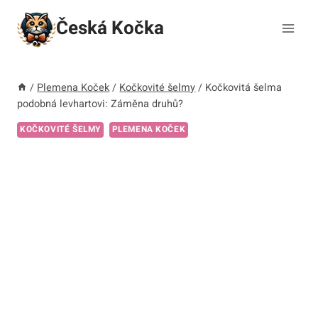
Přeskočit
Česká Kočka
na
obsah
/
Plemena Koček
/
Kočkovité šelmy
/
Kočkovitá šelma
podobná levhartovi: Záměna druhů?
KOČKOVITÉ ŠELMY
PLEMENA KOČEK