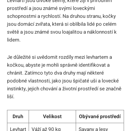
Levharti jsou divoké šelmy, které žijí v přírodním
prostředí a jsou známé svými loveckými
schopnostmi a rychlostí. Na druhou stranu, kočky
jsou domácí zvířata, která si oblíbila lidé po celém
světě a jsou známé svou loajalitou a náklonností k
lidem.
Je důležité si uvědomit rozdíly mezi levhartem a
kočkou, abyste je mohli správně identifikovat a
chránit. Zatímco tyto dva druhy mají některé
podobné vlastnosti, jako jsou špičaté uši a lovecké
instinkty, jejich chování a životní prostředí se značně
liší.
Druh
Velikost
Obývané prostředí
Levhart
Váží až 90 kg
Savany a lesy