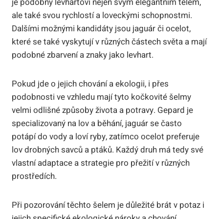
je podobný levhartovi nejen svým elegantním tělem,
ale také svou rychlostí a loveckými schopnostmi.
Dalšími možnými kandidáty jsou jaguár či ocelot,
které se také vyskytují v různých částech světa a mají
podobné zbarvení a znaky jako levhart.
Pokud jde o jejich chování a ekologii, i přes
podobnosti ve vzhledu mají tyto kočkovité šelmy
velmi odlišné způsoby života a potravy. Gepard je
specializovaný na lov a běhání, jaguár se často
potápí do vody a loví ryby, zatímco ocelot preferuje
lov drobných savců a ptáků. Každý druh má tedy své
vlastní adaptace a strategie pro přežití v různých
prostředích.
Při pozorování těchto šelem je důležité brát v potaz i
jejich specifické ekologické nároky a chování,