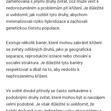
zaměňována s jinými druhy zvířat, což může vést k
nedorozuměním a problémům při křížení. Je důležité
si uvědomit, jak rozlišit tyto druhy, abychom
minimalizovali riziko hybridizace a zachovali
genetickou čistotu populace.
Existuje několik bariér, které mohou zabránit křížení
se zvířaty odlišných druhů, jako je geografická
separace, reprodukční izolace nebo chování a
sociální struktura. Je důležité tyto bariéry
respektovat a dbát na to, aby nedošlo k
nepřirozenému křížení.
Ve světě divoké přírody se často setkáváme s
podobnými druhy zvířat, které mohou být si navzájem
velmi podobné. Je však důležité si uvědomit, že
každý druh má svou jedinečnou roli v ekosystému a