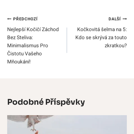
Navigace
PŘEDCHOZÍ
DALŠÍ
Nejlepší Kočičí Záchod
Kočkovitá šelma na 5:
Pro
Bez Steliva:
Kdo se skrývá za touto
Příspěvek
Minimalismus Pro
zkratkou?
Čistotu Vašeho
Mňoukání!
Podobné Příspěvky