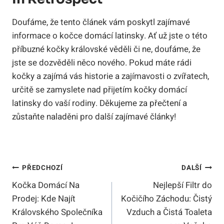
Doufáme, že tento článek vám poskytl zajímavé
informace o kočce domácí latinsky. Ať už jste o této
příbuzné kočky královské věděli či ne, doufáme, že
jste se dozvěděli něco nového. Pokud máte rádi
kočky a zajímá vás historie a zajímavosti o zvířatech,
určitě se zamyslete nad přijetím kočky domácí
latinsky do vaší rodiny. Děkujeme za přečtení a
zůstaňte naladěni pro další zajímavé články!
Navigace
PŘEDCHOZÍ
DALŠÍ
Kočka Domácí Na
Nejlepší Filtr do
Pro
Prodej: Kde Najít
Kočičího Záchodu: Čistý
Příspěvek
Královského Společníka
Vzduch a Čistá Toaleta