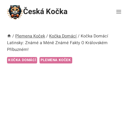
Přeskočit
Česká Kočka
na
obsah
/
Plemena Koček
/
Kočka Domácí
/
Kočka Domácí
Latinsky: Známé a Méně Známé Fakty O Královském
Příbuzném!
KOČKA DOMÁCÍ
PLEMENA KOČEK