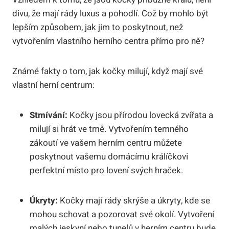
divu, že mají rády luxus a pohodlí. Což by mohlo být
lepším způsobem, jak jim to poskytnout, než
vytvořením vlastního herního centra přímo pro ně?
Známé fakty o tom, jak kočky milují, když mají své
vlastní herní centrum:
Stmívání:
Kočky jsou přírodou lovecká zvířata a
milují si hrát ve tmě. Vytvořením temného
zákoutí ve vašem herním centru můžete
poskytnout vašemu domácímu králíčkovi
perfektní místo pro lovení svých hraček.
Úkryty:
Kočky mají rády skrýše a úkryty, kde se
mohou schovat a pozorovat své okolí. Vytvoření
malých jeskyní nebo tunelů v herním centru bude