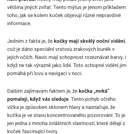
většina jiných zvířat. Tento mýtus je jenom příkladem
toho, jak se kolem koček objevují různé nepravdivé
informace.
Jedním z fakta je, že
kočky mají skvělý noční vidění
,
což je dáno speciální vrstvou zrakových buněk v
jejich očích. Navíc mají schopnost rozeznávat barvy, i
když ne tak výrazně jako lidé. Toto schopné vidění jim
pomáhá při lovu a navigaci v noci.
Dalším zajímavým faktem je, že
kočka „mrká“
pomaleji, když vás sleduje
. Tento pohyb očního
víčka je způsoben sklonem hlavy a naznačuje, že
kočka je ve stavu koncentrovaného pozorování. To je
jen jedna z mnoha zvláštních vlastností, které dělají z
koček fascinující tvory.