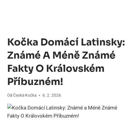
Kočka Domácí Latinsky:
Známé A Méně Známé
Fakty O Královském
Příbuzném!
Od
Česká Kočka
6. 2. 2026