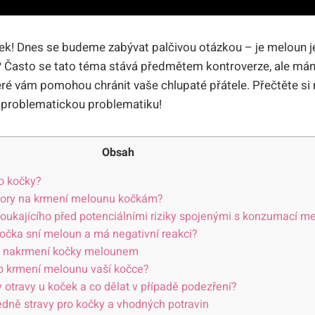
oček! Dnes se budeme zabývat palčivou otázkou – je meloun 
? Často se tato téma stává předmětem kontroverze, ale má
eré vám pomohou chránit vaše chlupaté přátele. Přečtěte si 
o problematickou problematiku!
Obsah
o kočky?
zory na krmení melounu kočkám?
oukajícího před potenciálními riziky spojenými s konzumací m
kočka sní meloun a má negativní reakci?
 k nakrmení kočky melounem
b krmení melounu vaší kočce?
 otravy u koček a co dělat v případě podezření?
edně stravy pro kočky a vhodných potravin