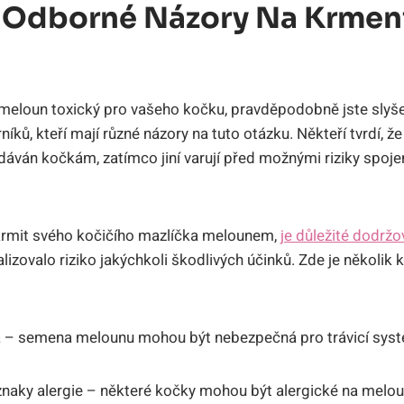
 Odborné Názory Na Krmen
 meloun toxický pro vašeho kočku, pravděpodobně jste slyšel
íků, kteří mají různé názory na tuto otázku. Někteří tvrdí, ž
áván kočkám, zatímco jiní varují před možnými riziky spoj
rmit svého kočičího mazlíčka melounem,
je důležité dodržo
izovalo riziko jakýchkoli škodlivých účinků. Zde je několik 
– semena melounu mohou být nebezpečná pro trávicí syst
znaky alergie – některé kočky mohou být alergické na meloun