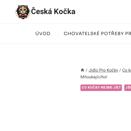
Přeskočit
Česká Kočka
na
obsah
ÚVOD
CHOVATELSKÉ POTŘEBY P
/
Jídlo Pro Kočky
/
Co k
Mňoukajícího!
CO KOČKY NESMÍ JÍST
JÍ