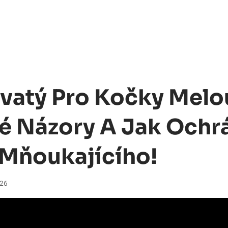
vatý Pro Kočky Melo
 Názory A Jak Ochrá
Mňoukajícího!
026