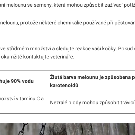
ní melounu se semeny, která mohou způsobit zažívací potíž
melounu, protože některé chemikálie používané při pěstová
ve střídmém množství a sledujte reakce vaší kočky. Pokud s
, okamžitě kontaktujte veterináře.
Žlutá barva melounu je způsobena p
huje 90% vodu
karotenoidů
ožství vitamínu C a
Nezralé plody mohou způsobit trávic