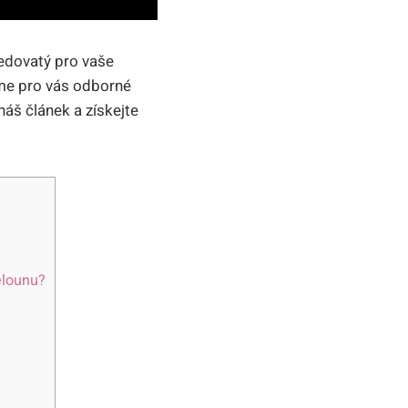
jedovatý pro vaše
me pro vás odborné
náš článek a získejte
elounu?