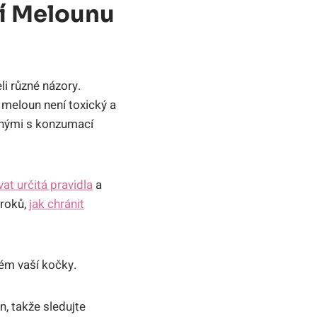
í Melounu
i různé názory.
e meloun není toxický a
enými s konzumací
vat určitá pravidla
a
kroků,
jak chránit
ém vaší kočky.
, takže sledujte