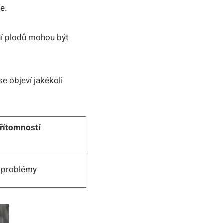
e.
ní plodů mohou být
e objeví jakékoli
řítomností
í problémy