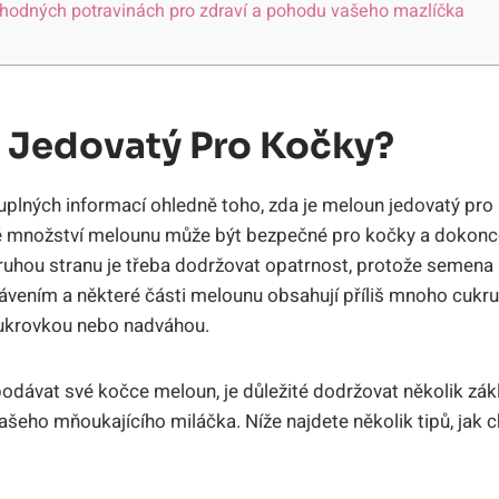
vhodných potravinách pro zdraví a pohodu vašeho mazlíčka
 Jedovatý Pro Kočky?
plných informací ohledně toho, zda je meloun jedovatý pro 
alé množství melounu může být bezpečné pro kočky a dokonc
druhou stranu je třeba dodržovat opatrnost, protože seme
ávením a některé části melounu obsahují příliš mnoho cukru
cukrovkou nebo nadváhou.
dávat své kočce meloun, je důležité dodržovat několik zákl
ašeho mňoukajícího miláčka. Níže najdete několik tipů, jak c