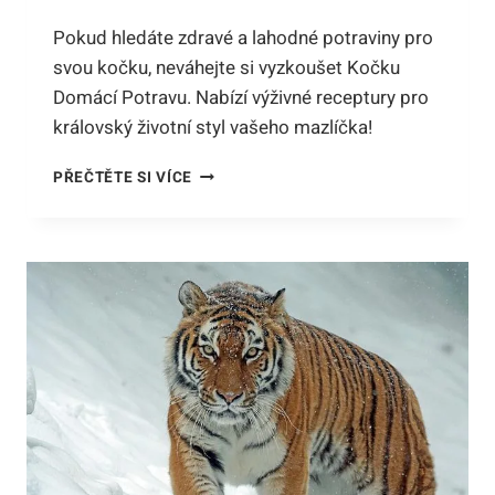
Pokud hledáte zdravé a lahodné potraviny pro
svou kočku, neváhejte si vyzkoušet Kočku
Domácí Potravu. Nabízí výživné receptury pro
královský životní styl vašeho mazlíčka!
KOČKA
PŘEČTĚTE SI VÍCE
DOMÁCÍ
POTRAVA:
ZDRAVÉ
LAHŮDKY
PRO
KRÁLOVSKÝ
ŽIVOTNÍ
STYL!