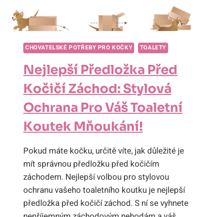
CHOVATELSKÉ POTŘEBY PRO KOČKY
TOALETY
Nejlepší Předložka Před
Kočičí Záchod: Stylová
Ochrana Pro Váš Toaletní
Koutek Mňoukání!
Pokud máte kočku, určitě víte, jak důležité je
mít správnou předložku před kočičím
záchodem. Nejlepší volbou pro stylovou
ochranu vašeho toaletního koutku je nejlepší
předložka před kočičí záchod. S ní se vyhnete
nepříjemným záchodovým nehodám a váš