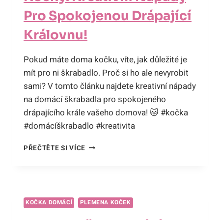
Pro Spokojenou Drápající
Královnu!
Pokud máte doma kočku, víte, jak důležité je
mít pro ni škrabadlo. Proč si ho ale nevyrobit
sami? V tomto článku najdete kreativní nápady
na domácí škrabadla pro spokojeného
drápajícího krále vašeho domova! 🐱 #kočka
#domácíškrabadlo #kreativita
DOMÁCÍ
PŘEČTĚTE SI VÍCE
ŠKRABADLO
PRO
KOČKY:
KREATIVNÍ
NÁPADY
KOČKA DOMÁCÍ
PLEMENA KOČEK
PRO
SPOKOJENOU