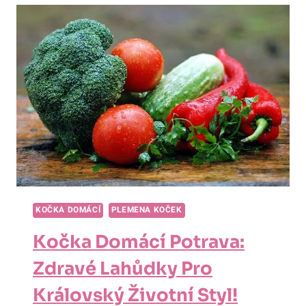
INOVACE
PRO
AKTIVNÍ
KRÁLOVSKÝ
ŽIVOT!
KOČKA DOMÁCÍ
PLEMENA KOČEK
Kočka Domácí Potrava:
Zdravé Lahůdky Pro
Královský Životní Styl!