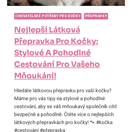
CHOVATELSKÉ POTŘEBY PRO KOČKY
PŘEPRAVKY
Nejlepší Látková
Přepravka Pro Kočky:
Stylové A Pohodlné
Cestování Pro Vašeho
Mňoukání!
Hledáte látkovou přepravku pro vaši kočku?
Máme pro vás tipy na stylové a pohodlné
cestování, aby se váš mňoukavý společník cítil
bezpečně a pohodlně. Čtěte více o nejlepších
látkových přepravkách pro kočky! 🐾 #kočka
#cestování #přepravka