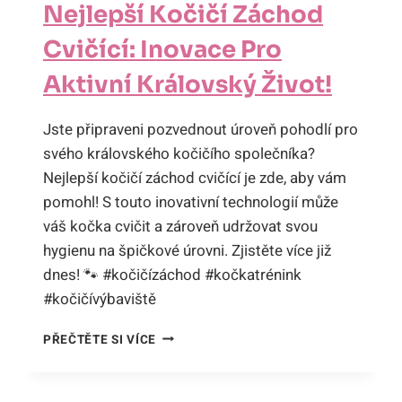
Nejlepší Kočičí Záchod
Cvičící: Inovace Pro
Aktivní Královský Život!
Jste připraveni pozvednout úroveň pohodlí pro
svého královského kočičího společníka?
Nejlepší kočičí záchod cvičící je zde, aby vám
pomohl! S touto inovativní technologií může
váš kočka cvičit a zároveň udržovat svou
hygienu na špičkové úrovni. Zjistěte více již
dnes! 🐾 #kočičízáchod #kočkatrénink
#kočičívýbaviště
NEJLEPŠÍ
PŘEČTĚTE SI VÍCE
KOČIČÍ
ZÁCHOD
CVIČÍCÍ: