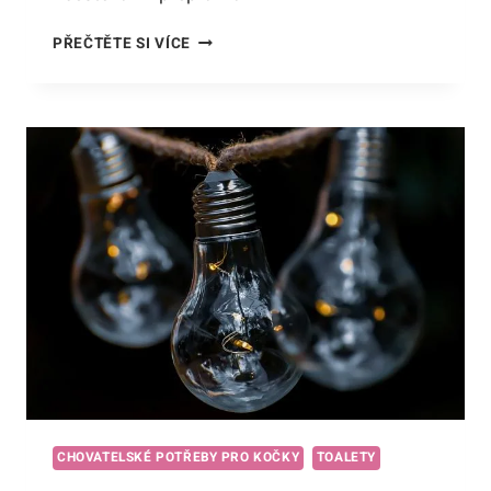
NEJLEPŠÍ
PŘEČTĚTE SI VÍCE
LÁTKOVÁ
PŘEPRAVKA
PRO
KOČKY:
STYLOVÉ
A
POHODLNÉ
CESTOVÁNÍ
PRO
VAŠEHO
MŇOUKÁNÍ!
CHOVATELSKÉ POTŘEBY PRO KOČKY
TOALETY