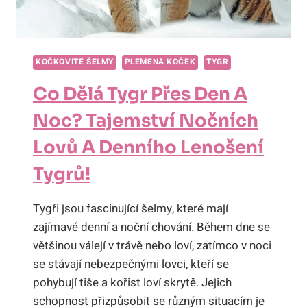
KOČKOVITÉ ŠELMY
PLEMENA KOČEK
TYGR
Co Dělá Tygr Přes Den A
Noc? Tajemství Nočních
Lovů A Denního Lenošení
Tygrů!
Tygři jsou fascinující šelmy, které mají
zajímavé denní a noční chování. Během dne se
většinou válejí v trávě nebo loví, zatímco v noci
se stávají nebezpečnými lovci, kteří se
pohybují tiše a kořist loví skrytě. Jejich
schopnost přizpůsobit se různým situacím je