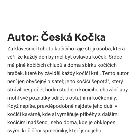
Autor: Česká Kočka
Za klávesnicí tohoto kočičího ráje stojí osoba, která
věří, že každý den by měl být oslavou koček. Srdce
má plné kočičích chlupů a doma sbírku kočičích
hraček, které by záviděl každý kočičí král. Tento autor
není jen obyčejný pisatel; je to kočičí šepotář, který
strávil nespočet hodin studiem kočičího chování, aby
mohl své poznatky sdílet s ostatními kočkomily.
Když nepíše, pravděpodobně najdete jeho duši v
kočičí kavárně, kde si vyměňuje příběhy s dalšími
kočičími nadšenci, nebo doma, kde je obklopen
svými kočičími společníky, kteří jsou jeho