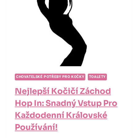
NOVÝCH
KRÁLÍČKŮ!
CHOVATELSKÉ POTŘEBY PRO KOČKY
TOALETY
Nejlepší Kočičí Záchod
Hop In: Snadný Vstup Pro
Každodenní Královské
Používání!