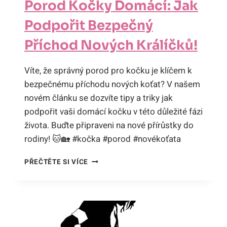
Porod Kočky Domácí: Jak
DRÁPAJÍCÍ
KRÁLOVNU!
Podpořit Bezpečný
Příchod Nových Králíčků!
Víte, že správný porod pro kočku je klíčem k
bezpečnému příchodu nových koťat? V našem
novém článku se dozvíte tipy a triky jak
podpořit vaši domácí kočku v této důležité fázi
života. Buďte připraveni na nové přírůstky do
rodiny! 🐱🏡 #kočka #porod #novékoťata
POROD
PŘEČTĚTE SI VÍCE
KOČKY
DOMÁCÍ:
JAK
PODPOŘIT
BEZPEČNÝ
PŘÍCHOD