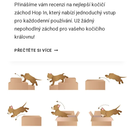
Přinášíme vám recenzi na nejlepší kočičí
záchod Hop In, který nabízí jednoduchý vstup
pro každodenní používání. Už žádný
nepohodlný záchod pro vašeho kočičího
královnu!
NEJLEPŠÍ
PŘEČTĚTE SI VÍCE
KOČIČÍ
ZÁCHOD
HOP
IN:
SNADNÝ
VSTUP
PRO
KAŽDODENNÍ
KRÁLOVSKÉ
POUŽÍVÁNÍ!