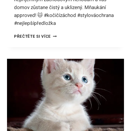
domov zůstane čistý a uklizený. Mňaukání
approved! 🐱 #kočičízáchod #stylováochrana
#nejlepšípředložka
NEJLEPŠÍ
PŘEČTĚTE SI VÍCE
PŘEDLOŽKA
PŘED
KOČIČÍ
ZÁCHOD:
STYLOVÁ
OCHRANA
PRO
VÁŠ
TOALETNÍ
KOUTEK
MŇOUKÁNÍ!