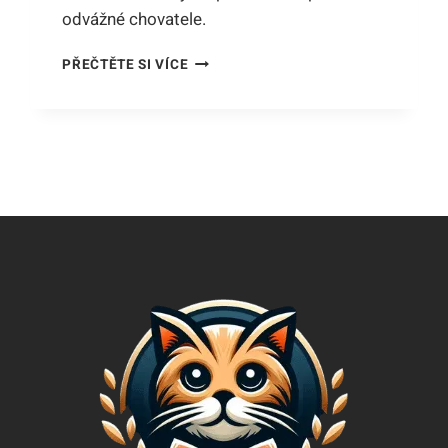
odvážné chovatele.
CHOV
PŘEČTĚTE SI VÍCE
HYENY:
ZVÍŘECÍ
MILÁČEK
NEBO
VÝZVA
PRO
ODVÁŽNÉ
CHOVATELE?