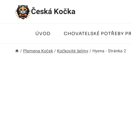
Přeskočit
Česká Kočka
na
obsah
ÚVOD
CHOVATELSKÉ POTŘEBY P
/
Plemena Koček
/
Kočkovité šelmy
/
Hyena
- Stránka 2