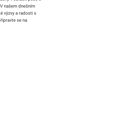
i! V našem dnešním
é výzvy a radosti s
řipravte se na