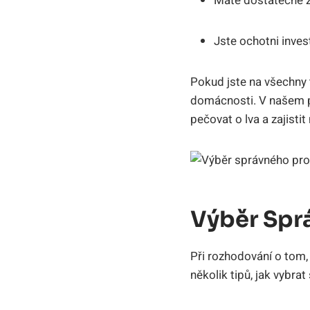
Máte dostatečné zna
Jste ochotni inve
Pokud jste na všechny t
domácnosti. V našem p
pečovat o lva a zajistit
Výběr Spr
Při rozhodování o tom, 
několik tipů, jak vybr