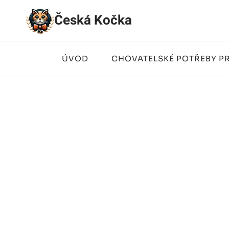
Přeskočit
Česká Kočka
na
obsah
ÚVOD
CHOVATELSKÉ POTŘEBY P