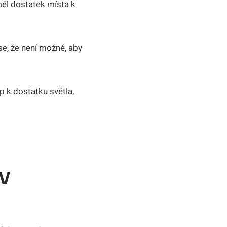
měl dostatek místa k
 se, že není možné, aby
p k dostatku světla,
 V