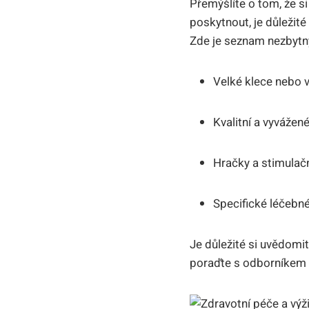
Přemýšlíte o tom, že s
poskytnout, je důležit
Zde je seznam nezbytnýc
Velké klece nebo 
Kvalitní a vyvážen
Hračky a stimulační
Specifické léčebn
Je důležité si uvědomi
poraďte s odborníkem pr