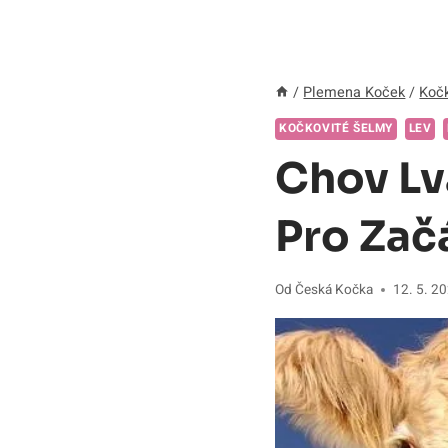
/
Plemena Koček
/
Kočk
KOČKOVITÉ ŠELMY
LEV
Chov Lv
Pro Zač
Od
Česká Kočka
12. 5. 2