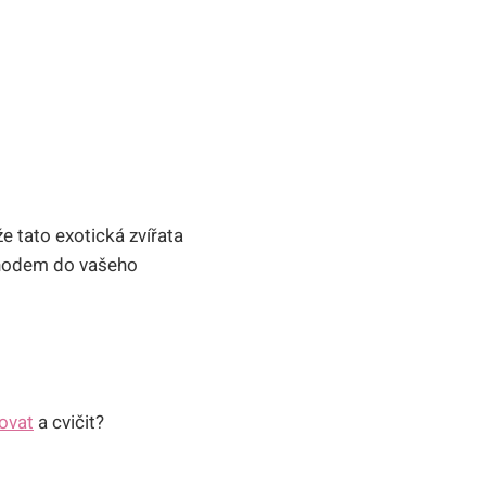
e tato exotická zvířata
íchodem do vašeho
ovat
a cvičit?