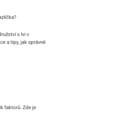
azlíčka?
užství s lvi v
 a tipy, jak správně
k faktorů. Zde je