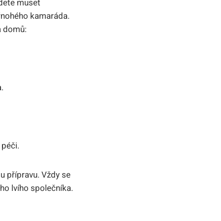
udete muset
tyřnohého kamaráda.
va domů:
.
péči.
u přípravu. Vždy se
eho lvího společníka.