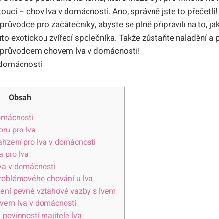
ucí – chov lva v domácnosti. Ano, správně jste to přečetl
ůvodce pro začátečníky, abyste se plně připravili na to, jak
to exotickou zvířecí společníka. Takže zůstaňte naladění a p
 průvodcem chovem lva v domácnosti!
Obsah
omácnosti
ru pro lva
řízení pro lva v domácnosti
a pro lva
lva v domácnosti
problémového chování u lva
oření pevné vztahové vazby s lvem
ovem lva v domácnosti
a povinností majitele lva