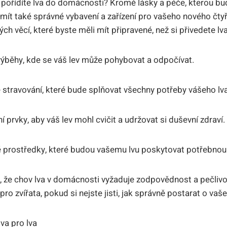
i pořídíte lva do domácnosti? Kromě lásky a péče, kterou b
é mít také správné vybavení a zařízení pro vašeho nového č
h věcí, které byste měli mít připravené, než si přivedete l
výběhy, kde se váš lev může pohybovat a odpočívat.
é stravování, které bude splňovat všechny potřeby vášeho lva
 prvky, aby váš lev mohl cvičit a udržovat si duševní zdraví.
é prostředky, které budou vašemu lvu poskytovat potřebnou 
t, že chov lva v domácnosti vyžaduje zodpovědnost a pečlivo
o zvířata, pokud si nejste jisti, jak správně postarat o vaš