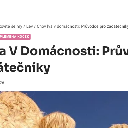
ovité šelmy
/
Lev
/
Chov lva v domácnosti: Průvodce pro začátečník
PLEMENA KOČEK
a V Domácnosti: Prů
átečníky
026