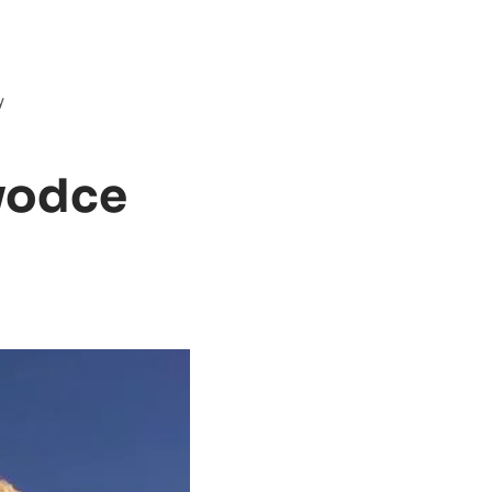
y
vodce