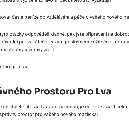
losti o výživě a zdravotní péči, kterou lvi vyžadují?
stovat čas a peníze do vzdělávání a péče o vašeho nového m
yto otázky odpověděli kladně, pak jste připraveni na dobrodr
růvodci pro začátečníky vám poskytneme užitečné informace
 mu šťastný a zdravý život.
ávného Prostoru Pro Lva
kde chcete chovat lva v domácnosti, je důležité zvážit několi
at správný prostor pro vašeho nového mazlíčka: